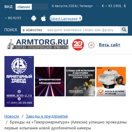
вид
6 Августа 2026г, Четверг
€ — 93.1901, $
— 80.9293
Select Language
▼
ПОИСК
в новостях
Весь сайт
Новости
Заводы и предприятия
Бренды: на «Тяжпромарматуре» (Алексин) успешно проведены
первые испытания новой дробемётной камеры