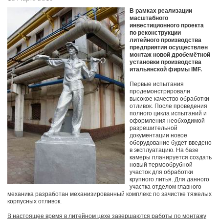
В рамках реализации
масштабного
инвестиционного проекта
по реконструкции
литейного производства
предприятия осуществлен
монтаж новой дробемётной
установки производства
итальянской фирмы IMF.
Первые испытания
продемонстрировали
высокое качество обработки
отливок. После проведения
полного цикла испытаний и
оформления необходимой
разрешительной
документации новое
оборудование будет введено
в эксплуатацию. На базе
камеры планируется создать
новый термообрубной
участок для обработки
крупного литья. Для данного
участка отделом главного
механика разработан механизированный комплекс по зачистке тяжелых
корпусных отливок.
В настоящее время в литейном цехе завершаются работы по монтажу