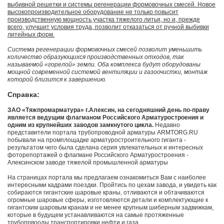
выбивной решетки и системы регенерации формовочных смесей. Новое
высокопроизводительное оборудование не только повысит
производственную мощность участка тяжелого литья, но и, прежде
всего, улучшит условия труда, позволит отказаться от ручной выбивки
литейных форм.
Система регенерации формовочных смесей позволит уменьшить
количество образующихся производственных отходов, так
называемой «горелой» земли. Оба комплекса будут оборудованы
мощной современной системой вентиляции и газоочистки, монтаж
которой близится к завершению.
Справка:
ЗАО «Тяжпромарматура» г.Алексин, на сегодняшний день по-праву
является ведущим флагманом Российского Арматуростроения и
одним из крупнейших заводов замкнутого цикла.
Недавно
представители портала трубопроводной арматуры ARMTORG.RU
побывали на промплощадке арматуростроительного гиганта -
результатом чего была сделана серия увлекательных и интересных
фоторепортажей о флагмане Российского Арматуростроения -
Алексинском заводе тяжелой промышленной арматуры
На страницах портала мы предлагаем ознакомиться Вам с наиболее
интересными кадрами поездки. Пройтись по цехам завода, и увидеть как
собираются гигантские шаровые краны, отливаются и обтачиваются
огромные шаровые сферы, изготовляются детали и комплектующие к
гигантским шаровым кранам и не менее крупным шиберным задвижкам,
которые в будущем устанавливаются на самые протяженные
трубопрвооды транспортировки нефти и газа.