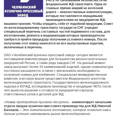
учету по требованиям безопасности на
федеральном ЖД-транспорте. Одна из
главных причин аварий на железной
дороге – некачественные комплектующие,
которые поставляются нерадивыми
производителями на предприятия ЖД-
машиностроения. Чтобы оградить себя от подобной продукции, Совет
по железнодорожному транспорту государств СНГ учредил
специальный перечень составных частей подвижного состава, для
изготовления, ремонта и модернизации которых производителю
требуется пройти процедуру получения условного номера. После
получения этот номер наносится на все выпускаемые изделия,
включенные в перечень.
ОАО «Челябинский кузнечно-прессовый завод» сегодня является
поставщиком комплектующих для большинства вагоностроительных
предприятий России, а также ряда заводов СНГ. На данный момент
завод выпускает более 20 наименований изделий, однако номенклатура
постоянно расширяется, в связи с чем возникла необходимость
получения номера для клеймения. Специальная межведомственная
комиссия, в которую вошли представители Федерального агентства
железнодорожного транспорта, Государственного железнодорожного
надзора и ЮУЖД, исследовала производство и продукцию ЧКПЗ, после
чего вынесла решение о готовности предприятия к выпуску
ответственных узлов и деталей для ЖД.
«Номер предприятию присвоен бессрочно,
- комментирует начальник
отдела продаж кузнечно-прессового производства для ЖД Николай
Балашов. –
Это значительное достижение, которое позволит нам и
дальше успешно завоевывать рынок железнодорожного