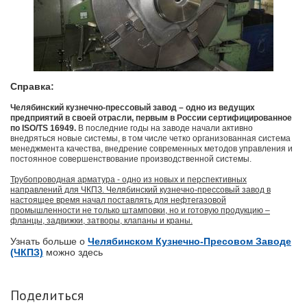
Справка:
Челябинский кузнечно-прессовый завод – одно из ведущих
предприятий в своей отрасли, первым в России сертифицированное
по ISO/TS 16949.
В последние годы на заводе начали активно
внедряться новые системы, в том числе четко организованная система
менеджмента качества, внедрение современных методов управления и
постоянное совершенствование производственной системы.
Трубопроводная арматура - одно из новых и перспективных
направлений для ЧКПЗ. Челябинский кузнечно-прессовый завод в
настоящее время начал поставлять для нефтегазовой
промышленности не только штамповки, но и готовую продукцию –
фланцы, задвижки, затворы, клапаны и краны.
Узнать больше о
Челябинском Кузнечно-Пресовом Заводе
(ЧКПЗ)
можно здесь
Поделиться