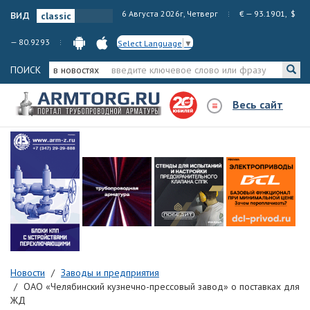
вид
6 Августа 2026г, Четверг
€ — 93.1901, $
— 80.9293
Select Language
▼
ПОИСК
в новостях
Весь сайт
Новости
Заводы и предприятия
ОАО «Челябинский кузнечно-прессовый завод» о поставках для
ЖД