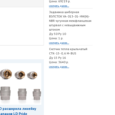
Цена: 69219 р.
смотреть далее...
Задвижка шиберная
ВЭЛСТОК VA- 013- 01- HW(N)-
NBR чугунная межфланцевая
штурвал с невыдвижным
штоком
Ду 50 Ру 10
Цена: 1 р.
смотреть далее...
Счетчик тепла крыльчатый
СТК- 15- 0, 6 M- BUS
Ду 15 Ру 16
Цена: 3640 р.
смотреть далее...
D расширила линейку
апанов LD Pride