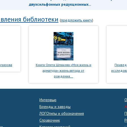
двухсильфонных редукционных...
вления библиотеки
(
предложить книгу
)
гаязова
Книга Олега Шпакова «Моя жизнь и
Приведе
арматура» жизнь автора от
исследова
рождения...
Интервью
О
Бренды и заводы
A
ЛОГОтипы и обозначения
П
Справочник
Р
ля
Каталог компаний