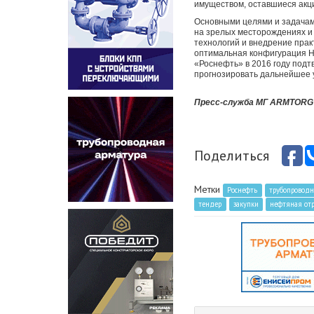
имуществом, оставшиеся акц
Основными целями и задачам
на зрелых месторождениях и 
технологий и внедрение прак
оптимальная конфигурация Н
«Роснефть» в 2016 году под
прогнозировать дальнейшее у
Пресс-служба МГ ARMTORG
Поделиться
Метки
Роснефть
трубопроводн
тендер
закупки
нефтяная отр