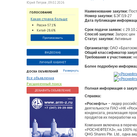
Юрий Петров , 09.02.2026
Наименование закупки:
Пост
ГОЛОСОВАНИЕ
Номер закупки:
БЭГ/19-27
Какая страна больше
Дата публикации информации
всего поставляет
Россия-57.1%
трубопроводную
Срок подачи заявок:
c 29.10.
Китай-28.6%
арматуру в химическую
Способ закупки:
Запрос цен
Проголосовать
Статус закупки:
Активные
отрасль?
Организатор:
ОАО «Братскэк
ВИДЕОХАБ
Общий классификатор закуп
Требования к участникам:
н
ЛИЧНЫЙ КАБИНЕТ
Более подробную информаци
Развернуть
ДОСКА ОБЪЯВЛЕНИЙ
Все объявления
Расширенный поиск
Полная информация о закуп
ДОБАВИТЬ ОБЪЯВЛЕНИЕ
Справка:
«Роснефть»
− лидер российс
деятельности ПАО «НК «Росне
конденсата, реализация прое
продуктов их переработки на
Компания включена в перечен
«РОСНЕФТЕГАЗ», на 100% при
QHG Shares Pte. Ltd., одна 