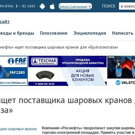
ПОИСК
в новос
 94.8366, $ — 82.1665
Select Language
▼
 сайт
аводы и бренды
Голосование
Энциклопедия
Написать
снефть» ищет поставщика шаровых кранов для «Братскэкогаза»
ищет поставщика шаровых кранов
аза»
Компания «Роснефть» продолжает закупки шаровы
торгово-электронной площадке. Принять участие в