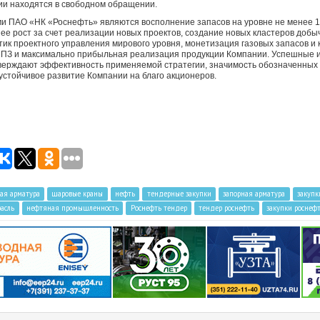
ии находятся в свободном обращении.
и ПАО «НК «Роснефть» являются восполнение запасов на уровне не менее 
ее рост за счет реализации новых проектов, создание новых кластеров добы
тик проектного управления мирового уровня, монетизация газовых запасов и
ПЗ и максимально прибыльная реализация продукции Компании. Успешные 
тверждают эффективность применяемой стратегии, значимость обозначенных
стойчивое развитие Компании на благо акционеров.
ая арматура
шаровые краны
нефть
тендерные закупки
запорная арматура
закупк
асль
нефтяная промышленность
Роснефть тендер
тендер роснефть
закупки роснеф