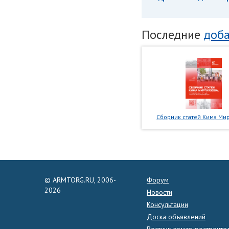
Последние
доба
Сборник статей Кима Мир
© ARMTORG.RU, 2006-
Форум
2026
Новости
Консультации
Доска объявлений
Вестник арматуростроите