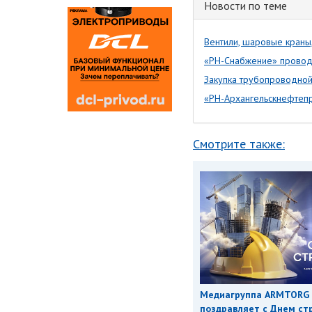
Новости по теме
Вентили, шаровые краны
«РН-Снабжение» провод
Закупка трубопроводно
«РН-Архангельскнефтеп
Смотрите также:
Медиагруппа ARMTORG
поздравляет с Днем ст