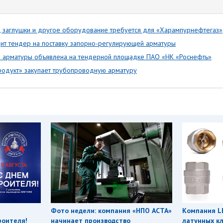
, заглушки и другое оборудование требуется для «Харампурнефтегаз»
ит тендер на поставку запорно-регулирующей арматуры
й арматуры объявлена на тендерной площадке ПАО «НК «Роснефть»
родукт» закупает трубопроводную арматуру
Фото недели: компания «НПО АСТА»
Компания L
роителя!
начинает производство
латунных кл