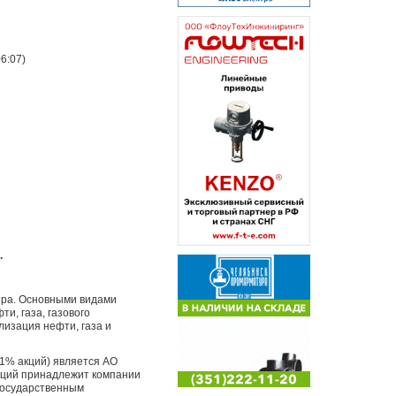
6:07)
.
ира. Основными видами
и, газа, газового
лизация нефти, газа и
01% акций) является АО
кций принадлежит компании
 государственным