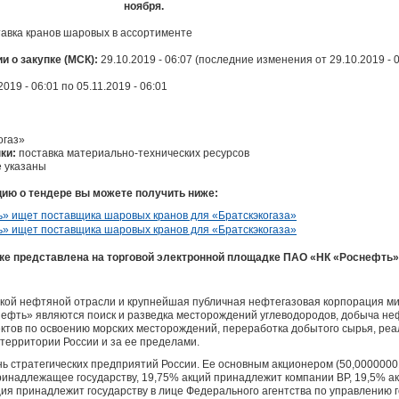
ноября.
авка кранов шаровых в ассортименте
 о закупке (МСК):
29.10.2019 - 06:07 (последние изменения от 29.10.2019 - 0
2019 - 06:01 по 05.11.2019 - 06:01
огаз»
ки:
поставка материально-технических ресурсов
е указаны
ю о тендере вы можете получить ниже:
ке представлена на торговой электронной площадке ПАО «НК «Роснефть»
кой нефтяной отрасли и крупнейшая публичная нефтегазовая корпорация м
фть» являются поиск и разведка месторождений углеводородов, добыча нефт
ктов по освоению морских месторождений, переработка добытого сырья, реа
 территории России и за ее пределами.
ь стратегических предприятий России. Ее основным акционером (50,000000
надлежащее государству, 19,75% акций принадлежит компании BP, 19,5% а
акция принадлежит государству в лице Федерального агентства по управлению