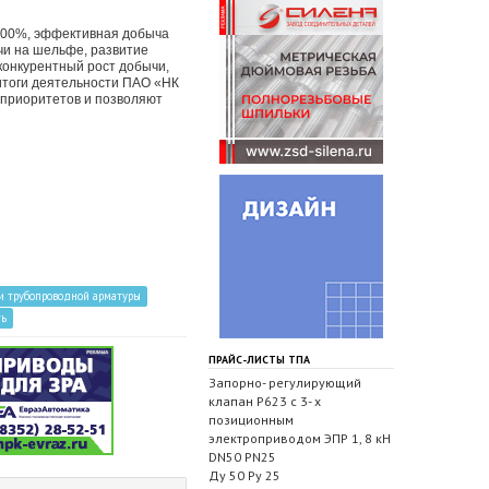
100%, эффективная добыча
чи на шельфе, развитие
 конкурентный рост добычи,
итоги деятельности ПАО «НК
 приоритетов и позволяют
и трубопроводной арматуры
ть
ПРАЙС-ЛИСТЫ ТПА
Запорно- регулирующий
клапан Р623 с 3- х
позиционным
электроприводом ЭПР 1, 8 кН
DN50 PN25
Ду 50 Ру 25