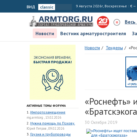
вид
9 Августа 2026г, Воскресенье
€ —
Весь
Новости
Вестник арматуростроителя
З
Новости
Тендеры
«Ро
«Роснефть» 
АКТИВНЫЕ ТЕМЫ ФОРУМА
«Братскэког
1.
Импортозамещение
mg.armtorg , 13.02.2026
30 Октября 2019
2.
Нужна помощь по Пскову.
Юрий Петров , 09.02.2026
3.
Грузия и трубопроводы