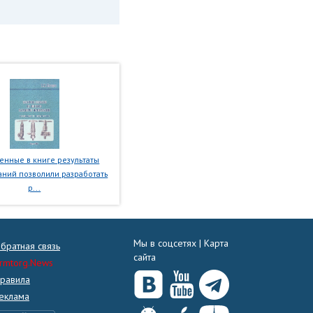
нные в книге результаты
ний позволили разработать
р...
Мы в соцсетях |
Карта
братная связь
сайта
rmtorg.News
равила
еклама