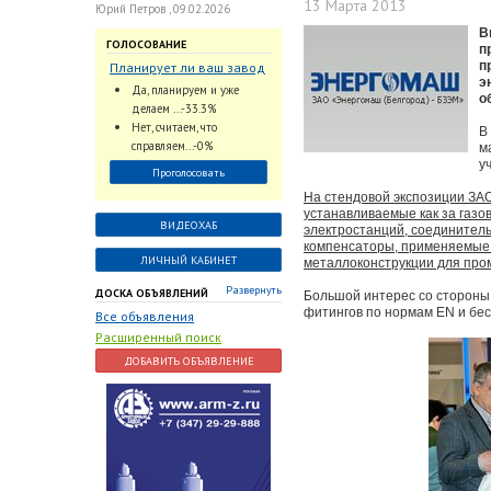
13 Марта 2013
Юрий Петров , 09.02.2026
В
ГОЛОСОВАНИЕ
п
п
Планирует ли ваш завод
э
использовать
Да, планируем и уже
о
промышленный
делаем ...-33.3%
интеллект и цифровые
Нет, считаем, что
В
заказы для ускорения
справляем...-0%
м
обработки заказов и
у
Проголосовать
оперативной отгрузки
продукции конечному
На стендовой экспозиции ЗА
устанавливаемые как за газо
потребителю?
ВИДЕОХАБ
электростанций, соединител
компенсаторы, применяемые н
ЛИЧНЫЙ КАБИНЕТ
металлоконструкции для про
Развернуть
ДОСКА ОБЪЯВЛЕНИЙ
Большой интерес со стороны 
фитингов по нормам EN и бе
Все объявления
Расширенный поиск
ДОБАВИТЬ ОБЪЯВЛЕНИЕ