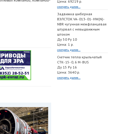
етевых компаний, компаний-
Цена: 69219 р.
смотреть далее...
Задвижка шиберная
ВЭЛСТОК VA- 013- 01- HW(N)-
NBR чугунная межфланцевая
штурвал с невыдвижным
штоком
Ду 50 Ру 10
Цена: 1 р.
смотреть далее...
Счетчик тепла крыльчатый
СТК- 15- 0, 6 M- BUS
Ду 15 Ру 16
Цена: 3640 р.
смотреть далее...