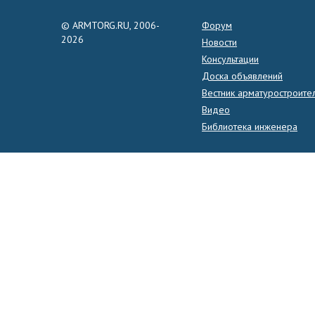
© ARMTORG.RU, 2006-
Форум
2026
Новости
Консультации
Доска объявлений
Вестник арматуростроите
Видео
Библиотека инженера