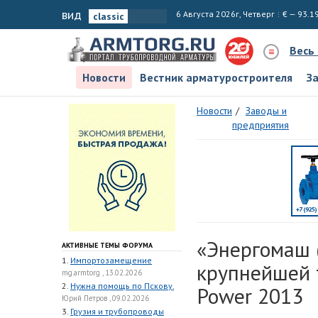
вид
6 Августа 2026г, Четверг
€ — 93.1
Весь
Новости
Вестник арматуростроителя
З
Новости
Заводы и
предприятия
«Энергомаш 
АКТИВНЫЕ ТЕМЫ ФОРУМА
1.
Импортозамещение
крупнейшей т
mg.armtorg , 13.02.2026
2.
Нужна помощь по Пскову.
Power 2013
Юрий Петров , 09.02.2026
3.
Грузия и трубопроводы