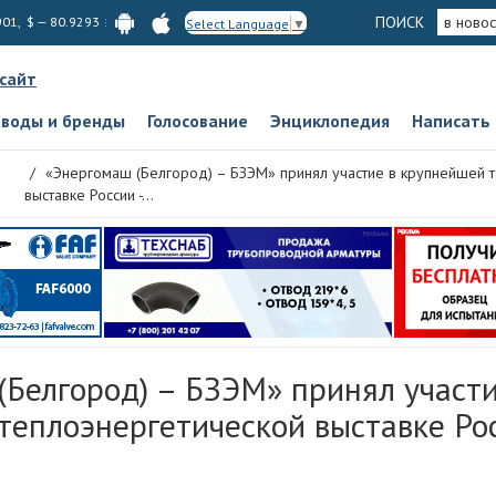
ПОИСК
в новос
901, $ — 80.9293
Select Language
▼
 сайт
аводы и бренды
Голосование
Энциклопедия
Написать
«Энергомаш (Белгород) – БЗЭМ» принял участие в крупнейшей 
выставке России -...
(Белгород) – БЗЭМ» принял участи
еплоэнергетической выставке Рос