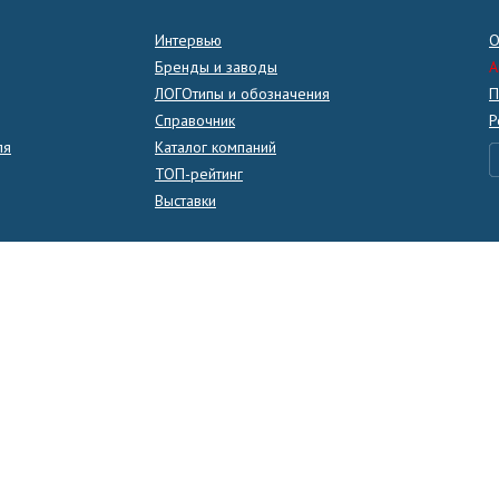
Интервью
О
Бренды и заводы
A
ЛОГОтипы и обозначения
П
Справочник
Р
ля
Каталог компаний
ТОП-рейтинг
Выставки