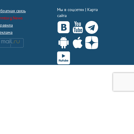
Мы в соцсетях |
Карта
братная связь
сайта
rmtorg.News
равила
еклама