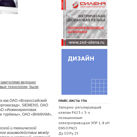
ставителями ведущих
овые технологии, были
х как ОАО «Всероссийский
ПРАЙС-ЛИСТЫ ТПА
ергокаскад», SIEMENS, ОАО
Запорно- регулирующий
АО «Инжиниринговая
клапан Р623 с 3- х
ые турбины», ОАО «ВНИИАМ»,
позиционным
электроприводом ЭПР 1, 8 кН
DN50 PN25
ской и технической
сное взаимодействие между
Ду 50 Ру 25