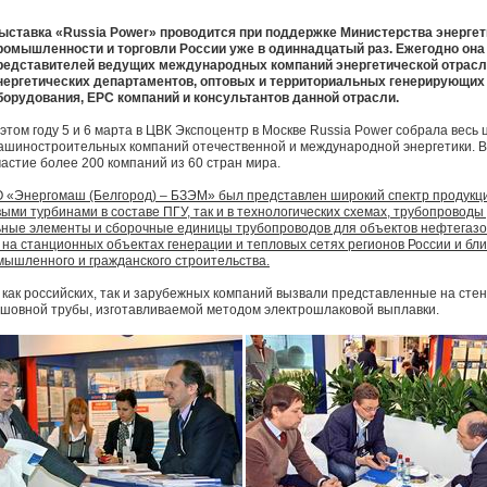
ыставка «Russia Power» проводится при поддержке Министерства энергет
ромышленности и торговли России уже в одиннадцатый раз. Ежегодно она
редставителей ведущих международных компаний энергетической отрасл
нергетических департаментов, оптовых и территориальных генерирующих
борудования, ЕРС компаний и консультантов данной отрасли.
 этом году 5 и 6 марта в ЦВК Экспоцентр в Москве Russia Power собрала весь
ашиностроительных компаний отечественной и международной энергетики. 
частие более 200 компаний из 60 стран мира.
О «Энергомаш (Белгород) – БЗЭМ» был представлен широкий спектр продукци
выми турбинами в составе ПГУ, так и в технологических схемах, трубопровод
ьные элементы и сборочные единицы трубопроводов для объектов нефтегазо
а станционных объектах генерации и тепловых сетях регионов России и бли
мышленного и гражданского строительства.
как российских, так и зарубежных компаний вызвали представленные на ст
сшовной трубы, изготавливаемой методом электрошлаковой выплавки.