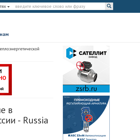
тях
 нам
теплоэнергетической
е в
сии - Russia