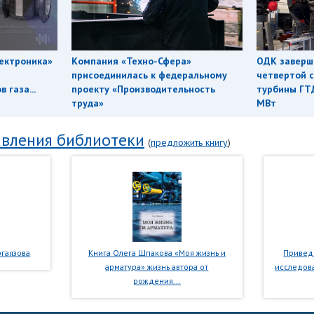
ектроника»
Компания «Техно-Сфера»
ОДК заверш
присоединилась к федеральному
четвертой с
 газа...
проекту «Производительность
турбины ГТ
труда»
МВт
вления библиотеки
(
предложить книгу
)
гаязова
Книга Олега Шпакова «Моя жизнь и
Приведе
арматура» жизнь автора от
исследова
рождения...