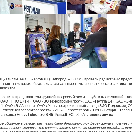
пециалисты ЗАО «Энергомаш (Белгород) – БЗЭМ» провели ряд встреч с пред
паний, на которых обсуждались актуальные темы энергетического сектора, н
ничества.
осетили представители крупнейших российских и зарубежных компаний, таки
, ОАО «НПО ЦКТИ», ОАО «ВО Технопромэкспорт», ОАО «Группа Е4», ЗАО «Эн
К-1, ОАО «ЭМАльянс», ОАО «Машиностроительный завод «ЗИО-Подольск», О
нститут Теплоэлектропроект», ЗАО «Энерготехпром», ОАО «Сатурн – Газов
issance Heavy Industries (RHI), Pensotti FCL S.p.A. и многих других.
ое общение в рамках выставки было дополнено Конференциями стратегиче
веренностью сказать, что состоявшаяся выставка позволила наладить те