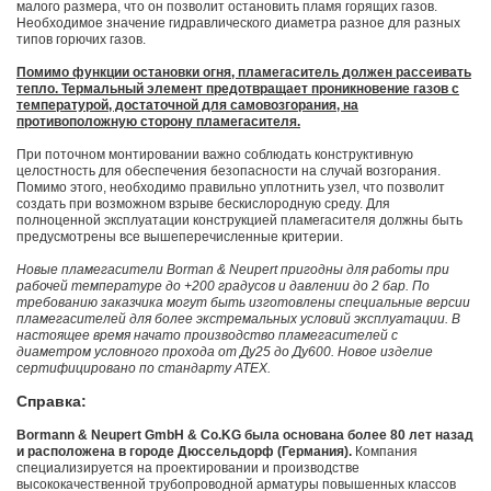
малого размера, что он позволит остановить пламя горящих газов.
Необходимое значение гидравлического диаметра разное для разных
типов горючих газов.
Помимо функции остановки огня, пламегаситель должен рассеивать
тепло. Термальный элемент предотвращает проникновение газов с
температурой, достаточной для самовозгорания, на
противоположную сторону пламегасителя.
При поточном монтировании важно соблюдать конструктивную
целостность для обеспечения безопасности на случай возгорания.
Помимо этого, необходимо правильно уплотнить узел, что позволит
создать при возможном взрыве бескислородную среду. Для
полноценной эксплуатации конструкцией пламегасителя должны быть
предусмотрены все вышеперечисленные критерии.
Новые пламегасители Borman & Neupert пригодны для работы при
рабочей температуре до +200 градусов и давлении до 2 бар. По
требованию заказчика могут быть изготовлены специальные версии
пламегасителей для более экстремальных условий эксплуатации. В
настоящее время начато производство пламегасителей с
диаметром условного прохода от Ду25 до Ду600. Новое изделие
сертифицировано по стандарту АТЕХ.
Справка:
Bormann & Neupert GmbH & Co.KG была основана более 80 лет назад
и расположена в городе Дюссельдорф (Германия).
Компания
специализируется на проектировании и производстве
высококачественной трубопроводной арматуры повышенных классов