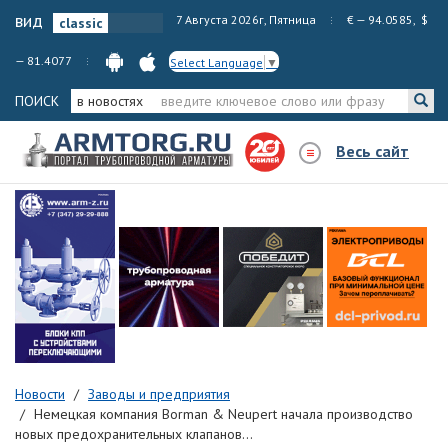
вид
7 Августа 2026г, Пятница
€ — 94.0585, $
— 81.4077
Select Language
▼
ПОИСК
в новостях
Весь сайт
Новости
Заводы и предприятия
Немецкая компания Borman & Neupert начала производство
новых предохранительных клапанов...