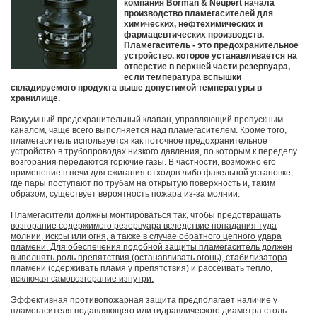
компания Borman & Neupert начала
производство пламегасителей для
химических, нефтехимических и
фармацевтических производств.
Пламегаситель - это предохранительное
устройство, которое устанавливается на
отверстие в верхней части резервуара,
если температура вспышки
складируемого продукта выше допустимой температуры в
хранилище.
Вакуумный предохранительный клапан, управляющий пропускным
каналом, чаще всего выполняется над пламегасителем. Кроме того,
пламегаситель используется как поточное предохранительное
устройство в трубопроводах низкого давления, по которым к переделу
возгорания передаются горючие газы. В частности, возможно его
применение в печи для сжигания отходов либо факельной установке,
где пары поступают по трубам на открытую поверхность и, таким
образом, существует вероятность пожара из-за молнии.
Пламегасители должны монтироваться так, чтобы предотвращать
возгорание содержимого резервуара вследствие попадания туда
молнии, искры или огня, а также в случае обратного цепного удара
пламени. Для обеспечения подобной защиты пламегаситель должен
выполнять роль препятствия (останавливать огонь), стабилизатора
пламени (сдерживать пламя у препятствия) и рассеивать тепло,
исключая самовозгорание изнутри.
Эффективная противопожарная защита предполагает наличие у
пламегасителя подавляющего или гидравлического диаметра столь