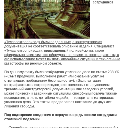
сотрудников
«Тулаэлектропривод» были поддельные, а конструкторская
документация не соответствовала описанию изделия. Специалист
«Тулаэлектропривода», приглашенный полицейскими, также
официально заключил, что оборудование является контрафактным, а
его использование может вызвать аварийные ситуации и техногенные
катастрофы на режимном объекте.
По данному факту было возбуждено уголовное дело по статье 238 УК
(«Сбыт продукции, выполнение работ или оказание услуг, не
отвечающих требованиям безопасности»). «Эксплуатация
контрафактных электроприводов, изготовленных с нарушением
требований конструкторской документации вне заводских условий,
может привести к аварийным ситуациям, способным повлечь тяжкие
последствия, вплоть до гибели людей», — говорится в материалах
уголовного дела. Эта статья предполагает наказание до двух лет
лишения свободы.
Под подозрение следствия в первую очередь попали сотрудники
столичной подземки.
— Cотрудники метрополитена могли знать, что электроприводы