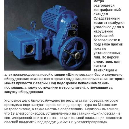
метро
разгорается
контрафактный
скандал.
Следственный
комитет возбудил
уголовное дело о
нарушении
требований
безопасности в
подземке против
пока не
установленных
лиц. По версии
следствия, для
систем
вентиляции и
электроприводов на новой станции «Шипиловская» было закуплено
оборудование неизвестного происхождения, использование которого
может привести к аварии. Под подозрение попали компания-
поставщик, а также сотрудники метрополитена, отвечавшие за
закупку оборудования
Уголовное дело было возбуждено по результатам проверки, которую
проводила еще в августе прошлого года прокуратура на Московском
метрополитене, а также местные оперативники. Ревизоры выяснили,
что 19 электроприводов, установленных на станции «Шипиловская» в
вентиляционной шахте и тягово-понизительной подстанции, являются
опасной подделкой под продукцию ЗАО «Тулаэлектропривод».