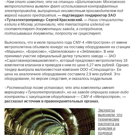
- Нам стало известно, что на станции «Шипиловская» Московского
метрополитена выявлен факт использования контрафактных
электроприводов, выпущенных неизвестным производителем под
маркой нашего предприятия,
— подтвердил гендиректор ЗАО
«Тулаэлектропривод» Сергей Красковский. —
Наши специалисты
ездили в Москву, установили, что техпаспорта изделий не
соответствуют документации завода, а сотрудников,
подписывавших документы, попросту не существует.
Выяснилось, что в июле прошлого года СМУ-4 «Метростроя» от имени
метрополитена объявило конкурс на поставку оборудования на станции
«Марьино», «Борисово», «Шипиловская» и «Зябликово». В нем
принимал участие официальный дилер тульского завода — ЗАО
«Саратовэнергомашкомплект», который предложил метрополитену 18
комплектов клапанов и приводов к ним по цене 6,27 млн рублей. Однако
тендер выиграла малоизвестная компания ООО «Спецзащита». Ее
цена на аналогичное оборудование составила 2,9 млн рублей. Это
оборудование, по версии следствия, и оказалось поддельным.
- Ростехнадзор позже установил, что эти комплекты имеют
маркировку «Тулаэлектропривод», но на заводе отрицали какие-либо
контракты с закупщиком оборудования — СМУ-4 «Метростроя»,
—
рассказал источник в правоохранительных органах.
Эксперты
выяснили, что
технические
паспорта на
изделия и
подписи