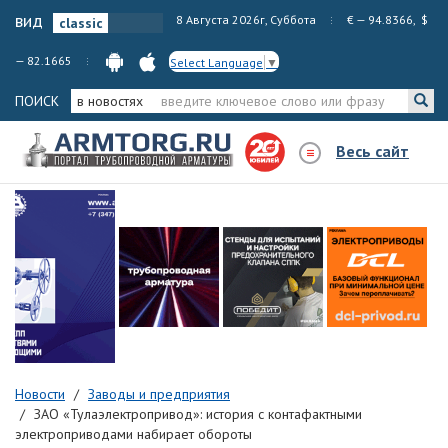
вид
8 Августа 2026г, Суббота
€ — 94.8366, $
— 82.1665
Select Language
▼
ПОИСК
в новостях
Весь сайт
Новости
Заводы и предприятия
ЗАО «Тулаэлектропривод»: история с контафактными
электроприводами набирает обороты