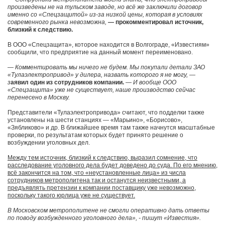
произведены не на тульском заводе, но всё же заключили договор
именно со «Спецзащитой» из-за низкой цены, которая в условиях
современного рынка невозможна,
— прокомментировал источник,
близкий к следствию.
В ООО «Спецзащита», которое находится в Волгограде, «Известиям»
сообщили, что предприятие на данный момент переименовано.
— Комментировать мы ничего не будем. Мы покупали детали ЗАО
«Тулаэлектропривод» у дилера, назвать которого я не могу, —
з
аявил один из сотрудников компании.
— И вообще ООО
«Спецзащита» уже не существует, наше производство сейчас
перенесено в Москву.
Представители «Тулаэлектропривода» считают, что подделки также
установлены на шести станциях — «Марьино», «Борисово»,
«Зябликово» и др. В ближайшее время там также начнутся масштабные
проверки, по результатам которых будет принято решение о
возбуждении уголовных дел.
Между тем источник, близкий к следствию, выразил сомнение, что
расследование уголовного дела будет доведено до суда. По его мнению,
всё закончится на том, что «неустановленные лица» из числа
сотрудников метрополитена так и останутся неизвестными, а
предъявлять претензии к компании поставщику уже невозможно,
поскольку такого юрлица уже не существует.
В Московском метрополитене не смогли оперативно дать ответы
по поводу возбужденного уголовного дела», - пишут «Известия».