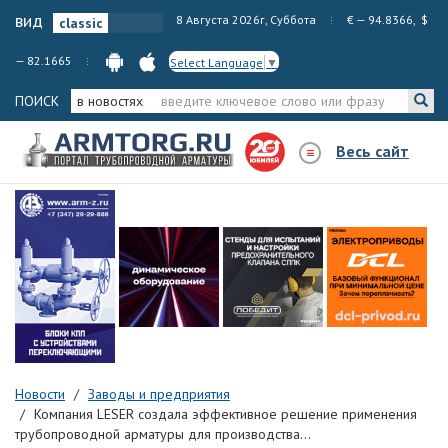
вид
8 Августа 2026г, Суббота
€ — 94.8366, $
— 82.1665
Select Language
▼
ПОИСК
в новостях
Весь сайт
Новости
Заводы и предприятия
Компания LESER создала эффективное решение применения
трубопроводной арматуры для производства...