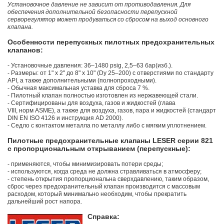
Установочное давление не зависит от противодавления. Для
обеспечения дополнительной безопасности перепускной
серворегулятор может продуваться со сбросом на выход основного
клапана.
Особенности перепускных пилотных предохранительных
клапанов:
- Установочные давления: 36–1480 psig, 2,5–63 бар(изб.).
- Размеры: от 1" x 2" до 8" x 10" (Dу 25–200) с отверстиями по стандарту
API, а также дополнительными (полнопроходными).
- Обычная максимальная уставка для сброса 7 %.
- Пилотный клапан полностью изготовлен из нержавеющей стали.
- Сертифицированы для воздуха, газов и жидкостей (глава
VIII, норм ASME), а также для воздуха, газов, пара и жидкостей (стандарт
DIN EN ISO 4126 и инструкция AD 2000).
- Седло с контактом металла по металлу либо с мягким уплотнением.
Пилотные предохранительные клапаны LESER серии 821
с пропорциональным открыванием (перепускные):
- применяются, чтобы минимизировать потери среды;
- используются, когда среда не должна стравливаться в атмосферу;
- степень открытия пропорциональна сверхдавлению, таким образом,
сброс через предохранительный клапан производится с массовым
расходом, который минимально необходим, чтобы прекратить
дальнейший рост напора.
Справка: