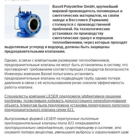
Basell Polyolefine GmbH, крупнейший
мировой производитель полимерных и
синтетических материалов, на своём
заводе в Весслинге (Германия)
столкнулся с производственной
проблемой. На технологических
установках по производству
синтетических гранул и порошков
теплообменники, через которые проходят
выделяемые углерод и водород, должны быть защищены
предохранительными клапанами.
Однако, в связи с компактными размерами теплообменников,
предохранительные клапаны не могут быть установлены в систему, что
противоречит требованиям соответствующих стандартов безопасности.
Инженеры компании Bassel попытались установить
предохранительные клапаны на подводящую трубу, однако потери
давления в связи с её использованием резко снизили эффективность
работы клапана.
Специалисты компании LESER предложили эффективное решение
проблемы, позволившее избежать дорогостоящего переоборудования
объекта. Клиентам была предложена установка перепускного пилотного
предохранительного клапана серии 821.
Выпускаемые фирмой LESER перепускные пилотные
предохранительные клапаны типа 821 открываются
пропорционально сверхдавлению, существующему в системе, это
снижает потери вещества, уменьшает выбросы и ограничивает шум.