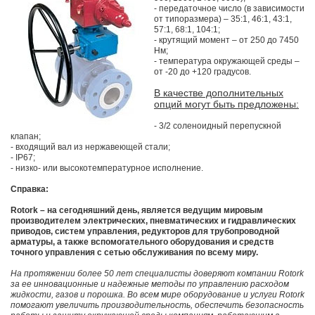
- передаточное число (в зависимости
от типоразмера) – 35:1, 46:1, 43:1,
57:1, 68:1, 104:1;
- крутящий момент – от 250 до 7450
Нм;
- температура окружающей среды –
от -20 до +120 градусов.
В качестве дополнительных
опций могут быть предложены:
- 3/2 соленоидный перепускной
клапан;
- входящий вал из нержавеющей стали;
- IP67;
- низко- или высокотемпературное исполнение.
Справка:
Rotork – на сегодняшний день, является ведущим мировым
производителем электрических, пневматических и гидравлических
приводов, систем управления, редукторов для трубопроводной
арматуры, а также вспомогательного оборудования и средств
точного управления с сетью обслуживания по всему миру.
На протяжении более 50 лет специалисты доверяют компании Rotork
за ее инновационные и надежные методы по управлению расходом
жидкости, газов и порошка. Во всем мире оборудование и услуги Rotork
помогают увеличить производительность, обеспечить безопасность