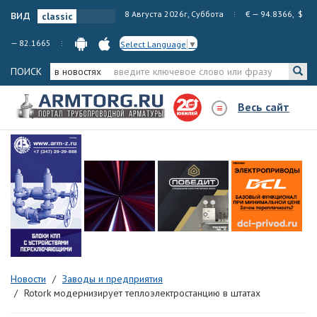
вид
8 Августа 2026г, Суббота
€ — 94.8366, $
— 82.1665
Select Language
▼
ПОИСК
в новостях
Весь сайт
Новости
Заводы и предприятия
Rotork модернизирует теплоэлектростанцию в штатах