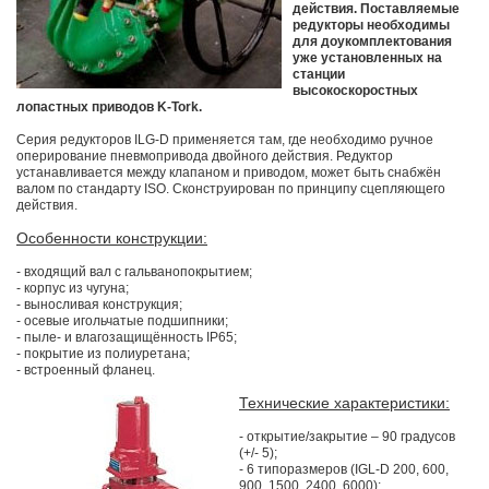
действия. Поставляемые
редукторы необходимы
для доукомплектования
уже установленных на
станции
высокоскоростных
лопастных приводов K-Tork.
Серия редукторов ILG-D применяется там, где необходимо ручное
оперирование пневмопривода двойного действия. Редуктор
устанавливается между клапаном и приводом, может быть снабжён
валом по стандарту ISO. Сконструирован по принципу сцепляющего
действия.
Особенности конструкции:
- входящий вал с гальванопокрытием;
- корпус из чугуна;
- выносливая конструкция;
- осевые игольчатые подшипники;
- пыле- и влагозащищённость IP65;
- покрытие из полиуретана;
- встроенный фланец.
Технические характеристики:
- открытие/закрытие – 90 градусов
(+/- 5);
- 6 типоразмеров (IGL-D 200, 600,
900, 1500, 2400, 6000);