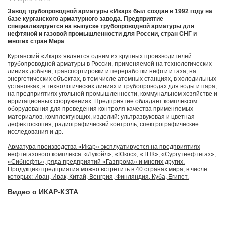
Завод трубопроводной арматуры «Икар» был создан в 1992 году на
базе курганского арматурного завода. Предприятие
специализируется на выпуске трубопроводной арматуры для
нефтяной и газовой промышленности для России, стран СНГ и
многих стран Мира
Курганский «Икар» является одним из крупных производителей
трубопроводной арматуры в России, применяемой на технологических
линиях добычи, транспортировки и переработки нефти и газа, на
энергетических объектах, в том числе атомных станциях, в холодильных
установках, в технологических линиях и трубопроводах для воды и пара,
на предприятиях угольной промышленности, коммунальном хозяйстве и
ирригационных сооружениях. Предприятие обладает комплексом
оборудования для проведения контроля качества применяемых
материалов, комплектующих, изделий: ультразвуковая и цветная
дефектоскопия, радиографический контроль, спектрографические
исследования и др.
Арматура производства «Икар» эксплуатируется на предприятиях
нефтегазового комплекса: «Лукойл», «Юкос», «ТНК», «Сургутнефтегаз»,
«Сибнефть», ряда предприятий «Газпрома» и многих других.
Продукцию предприятия можно встретить в 40 странах мира, в числе
которых: Иран, Ирак, Китай, Венгрия, Финляндия, Куба, Египет.
Видео о ИКАР-КЗТА