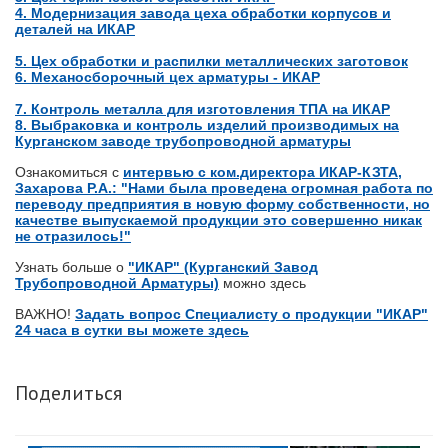
4. Модернизация завода цеха обработки корпусов и
деталей на ИКАР
5. Цех обработки и распилки металлических заготовок
6. Механосборочный цех арматуры - ИКАР
7. Контроль металла для изготовления ТПА на ИКАР
8. Выбраковка и контроль изделий производимых на
Курганском заводе трубопроводной арматуры
Ознакомиться с
интервью с ком.директора ИКАР-КЗТА,
Захарова Р.А.: "Нами была проведена огромная работа по
переводу предприятия в новую форму собственности, но
качестве выпускаемой продукции это совершенно никак
не отразилось!"
Узнать больше о
"ИКАР" (Курганский Завод
Трубопроводной Арматуры)
можно здесь
ВАЖНО!
Задать вопрос Специалисту о продукции "ИКАР"
24 часа в сутки вы можете здесь
Поделиться