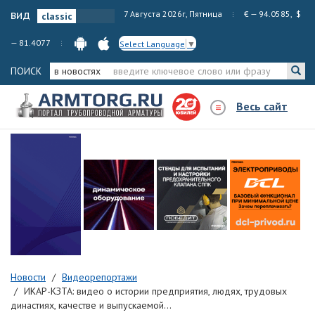
вид
7 Августа 2026г, Пятница
€ — 94.0585, $
— 81.4077
Select Language
▼
ПОИСК
в новостях
Весь сайт
Новости
Видеорепортажи
ИКАР-КЗТА: видео о истории предприятия, людях, трудовых
династиях, качестве и выпускаемой...