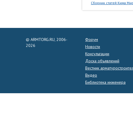
Сборник статей Кима Мир
© ARMTORG.RU, 2006-
Форум
2026
Новости
Консультации
Доска объявлений
Вестник арматуростроите
Видео
Библиотека инженера