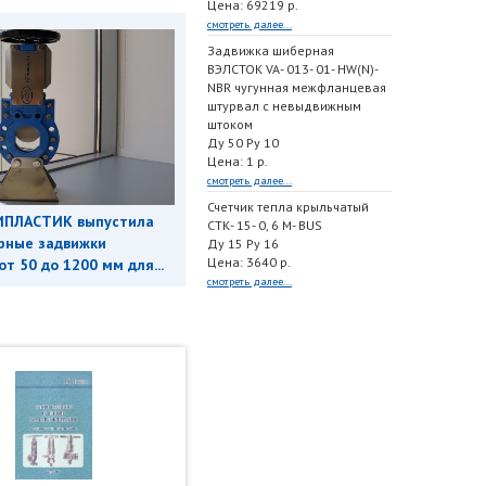
Цена: 69219 р.
смотреть далее...
Задвижка шиберная
ВЭЛСТОК VA- 013- 01- HW(N)-
NBR чугунная межфланцевая
штурвал с невыдвижным
штоком
Ду 50 Ру 10
Цена: 1 р.
смотреть далее...
Счетчик тепла крыльчатый
ИПЛАСТИК выпустила
СТК- 15- 0, 6 M- BUS
рные задвижки
Ду 15 Ру 16
Цена: 3640 р.
т 50 до 1200 мм для...
смотреть далее...