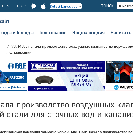
ПОИСК
в новос
901, $ — 80.9293
Select Language
▼
 сайт
аводы и бренды
Голосование
Энциклопедия
Написать
Val-Matic начала производство воздушных клапанов из нержавею
и канализации
чала производство воздушных кла
 стали для сточных вод и канали
мериканская компания Val-Matic Valve & Mfg. Corp. начала производство 