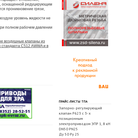
ре, оснащенной редуцирующим
тся проникновение грязи,
воздухе уровень жидкости не
При полном рабочем давлении
вые воздушные клапаны из
и стандарта С512 AWWA и в
ПРАЙС-ЛИСТЫ ТПА
Запорно- регулирующий
клапан Р623 с 3- х
позиционным
электроприводом ЭПР 1, 8 кН
DN50 PN25
Ду 50 Ру 25