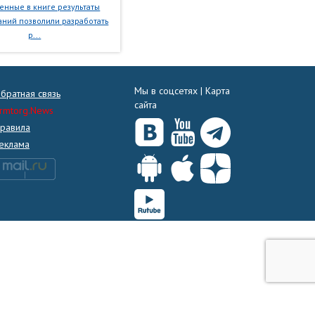
нные в книге результаты
ний позволили разработать
р...
Мы в соцсетях |
Карта
братная связь
сайта
rmtorg.News
равила
еклама