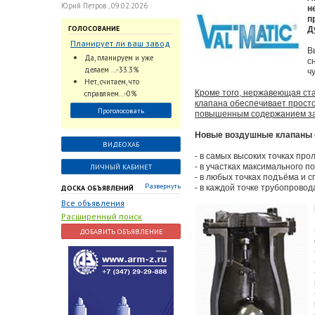
Юрий Петров , 09.02.2026
н
п
ГОЛОСОВАНИЕ
Д
Планирует ли ваш завод
В
использовать
Да, планируем и уже
с
промышленный
делаем ...-33.3%
ч
интеллект и цифровые
Нет, считаем, что
заказы для ускорения
Кроме того, нержавеющая ста
справляем...-0%
обработки заказов и
клапана обеспечивает просто
Проголосовать
повышенным содержанием заг
оперативной отгрузки
продукции конечному
Новые воздушные клапаны о
потребителю?
ВИДЕОХАБ
- в самых высоких точках про
- в участках максимального 
ЛИЧНЫЙ КАБИНЕТ
- в любых точках подъёма и с
Развернуть
- в каждой точке трубопровод
ДОСКА ОБЪЯВЛЕНИЙ
Все объявления
Расширенный поиск
ДОБАВИТЬ ОБЪЯВЛЕНИЕ