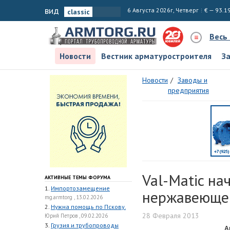
вид
6 Августа 2026г, Четверг
€ — 93.1
Весь
Новости
Вестник арматуростроителя
З
Новости
Заводы и
предприятия
Val-Matic на
АКТИВНЫЕ ТЕМЫ ФОРУМА
1.
Импортозамещение
нержавеющей
mg.armtorg , 13.02.2026
2.
Нужна помощь по Пскову.
28 Февраля 2013
Юрий Петров , 09.02.2026
3.
Грузия и трубопроводы
А