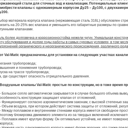
ержавеющей стали для сточных вод и канализации. Потенциальные клие
риобрести клапаны с однокамерным корпусом Ду25 – Ду100, с двухкамерн
у200.
ыбор материала корпуса клапана (нержавеющая сталь 316L) обусловлен стр
низить на 20-25% вес клапана и уменьшить его габаритные размеры по срав
угунными клапанами.
ль более долговечна и коррозионностойка нежели чугун. Уникальная констру
ту обслуживания и долгие годы работы в самых суровых условиях, в том числе
рязнений органического и неорганического происхождения, различного рода
т Val-Matic предназначены для установки на следующих участках канали
легания трубопровода;
повышения и понижения трубопровода;
пуска на трассе трубопровода;
а, где существует опасность отрицательного давления.
Воздушные клапаны Val-Matic простые по конструкции, но в тоже время п
- Большое сопло автоматически закрывается в случае большого объема выво
особенность конструкции защищает клапан от отложений;
- Функционирует согласно аэрокинетическим законам, с высокой степенью за
- Объем воздуха, при котором действует система защиты от отложений, регул
- Между поплавком и внутренними стенками корпуса имеется свободное прост
поэтому блокировка движимого элемента из-за твердых включений исключает
- Поплавок имеет круглую форму. Он оптимально устойчив, не имеет поверхн
корпуса;
- Нижняя часть однокамерного корпуса имеет форму воронки, что также пре