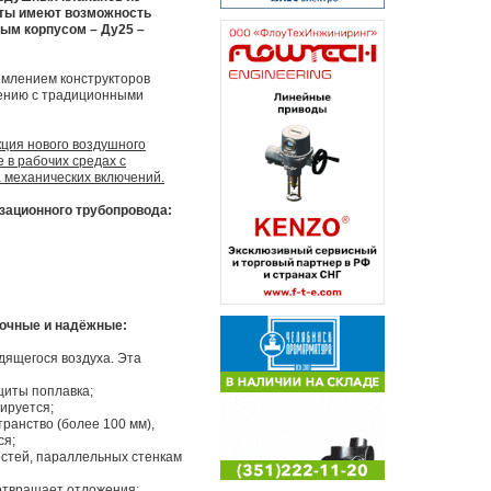
нты имеют возможность
ым корпусом – Ду25 –
емлением конструкторов
нению с традиционными
кция нового воздушного
 в рабочих средах с
 механических включений.
зационного трубопровода:
рочные и надёжные:
дящегося воздуха. Эта
щиты поплавка;
ируется;
ранство (более 100 мм),
ся;
остей, параллельных стенкам
дотвращает отложения;