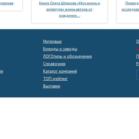
гаязова
Книга Олега Шпакова «Моя жизнь и
Приведе
арматура» жизнь автора от
исследова
рождения...
Интервью
О
Бренды и заводы
A
ЛОГОтипы и обозначения
П
Справочник
Р
ля
Каталог компаний
ТОП-рейтинг
Выставки