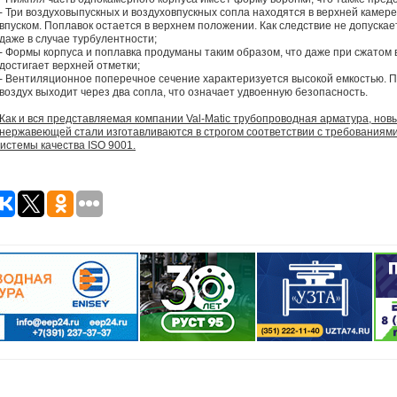
- Три воздуховыпускных и воздуховпускных сопла находятся в верхней каме
впуском. Поплавок остается в верхнем положении. Как следствие не допускае
даже в случае турбулентности;
- Формы корпуса и поплавка продуманы таким образом, что даже при сжатом 
достигает верхней отметки;
- Вентиляционное поперечное сечение характеризуется высокой емкостью. 
воздух выходит через два сопла, что означает удвоенную безопасность.
Как и вся представляемая компании Val-Matic трубопроводная арматура, но
нержавеющей стали изготавливаются в строгом соответствии с требованиям
истемы качества ISO 9001.