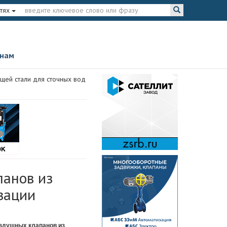
тях
 нам
щей стали для сточных вод
панов из
зации
воздушных клапанов из