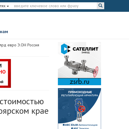
тях
 нам
млрд евро Э.ОН Россия
 стоимостью
ноярском крае