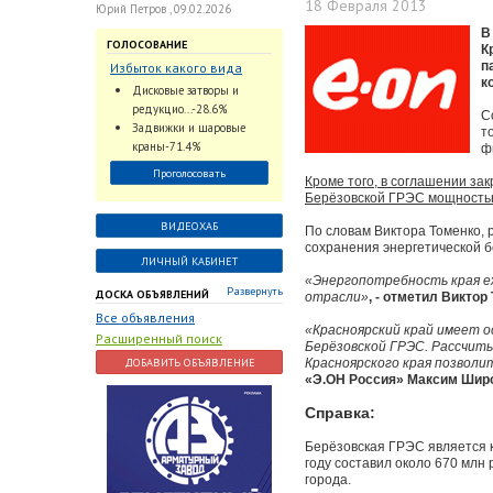
18 Февраля 2013
Юрий Петров , 09.02.2026
В
ГОЛОСОВАНИЕ
К
п
Избыток какого вида
к
трубопроводной
Дисковые затворы и
арматуры наблюдается
редукцио...-28.6%
С
на Российском рынке с
Задвижки и шаровые
т
2024 по 2026 годы?
краны-71.4%
ф
Проголосовать
Кроме того, в соглашении за
Берёзовской ГРЭС мощностью 
ВИДЕОХАБ
По словам Виктора Томенко, 
сохранения энергетической б
ЛИЧНЫЙ КАБИНЕТ
«Энергопотребность края е
Развернуть
ДОСКА ОБЪЯВЛЕНИЙ
отрасли»
, - отметил Виктор
Все объявления
«Красноярский край имеет о
Расширенный поиск
Берёзовской ГРЭС. Рассчит
ДОБАВИТЬ ОБЪЯВЛЕНИЕ
Красноярского края позвол
«Э.ОН Россия» Максим Широ
Справка:
Берёзовская ГРЭС является 
году составил около 670 млн
города.