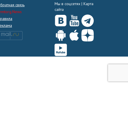
Мы в соцсетях |
Карта
братная связь
сайта
rmtorg.News
равила
еклама