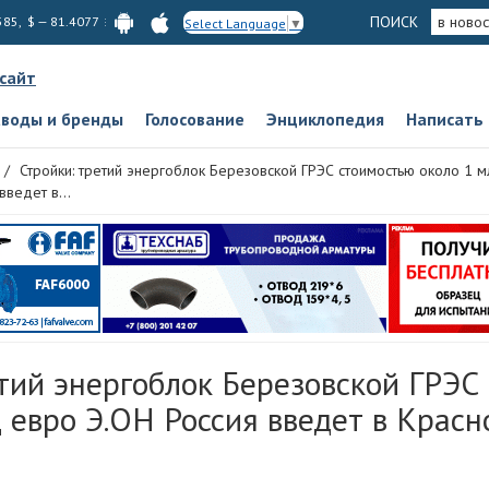
ПОИСК
в новос
585, $ — 81.4077
Select Language
▼
 сайт
аводы и бренды
Голосование
Энциклопедия
Написать
Стройки: третий энергоблок Березовской ГРЭС стоимостью около 1 
введет в...
етий энергоблок Березовской ГРЭС
 евро Э.ОН Россия введет в Крас