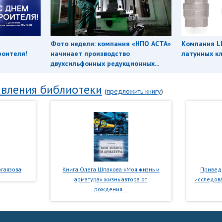
Фото недели: компания «НПО АСТА»
Компания L
роителя!
начинает производство
латунных кл
двухсильфонных редукционных...
вления библиотеки
(
предложить книгу
)
гаязова
Книга Олега Шпакова «Моя жизнь и
Приведе
арматура» жизнь автора от
исследова
рождения...