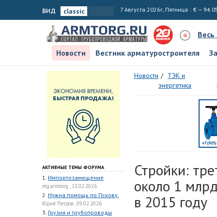
вид
7 Августа 2026г, Пятница
€ — 94.0
Весь
Новости
Вестник арматуростроителя
З
Новости
ТЭК и
энергетика
Стройки: тр
АКТИВНЫЕ ТЕМЫ ФОРУМА
1.
Импортозамещение
около 1 млрд
mg.armtorg , 13.02.2026
2.
Нужна помощь по Пскову.
в 2015 году
Юрий Петров , 09.02.2026
3.
Грузия и трубопроводы