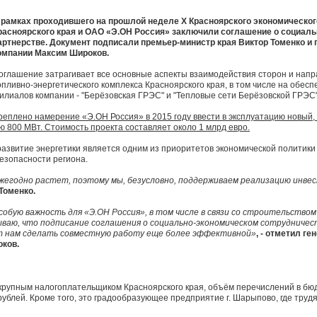
 рамках проходившего на прошлой неделе X Красноярского экономическо
расноярского края и ОАО «Э.ОН Россия» заключили соглашение о социал
артнерстве. Документ подписали премьер-министр края Виктор Томенко и
омпании Максим Широков.
оглашение затрагивает все основные аспекты взаимодействия сторон и напр
опливно-энергетического комплекса Красноярского края, в том числе на обе
илиалов компании - "Берёзовская ГРЭС" и "Тепловые сети Берёзовской ГРЭС"
креплено намерение «Э.ОН Россия» в 2015 году ввести в эксплуатацию новый,
800 МВт. Стоимость проекта составляет около 1 млрд евро.
развитие энергетики является одним из приоритетов экономической политики
езопасности региона.
жегодно растет, поэтому мы, безусловно, поддерживаем реализацию инве
 Томенко.
собую важность для «Э.ОН Россия», в том числе в связи со строительство
ываю, что подписание соглашения о социально-экономическом сотрудниче
ит нам сделать совместную работу еще более эффективной»
, - отметил г
ков.
крупным налогоплательщиком Красноярского края, объём перечислений в бюд
 рублей. Кроме того, это градообразующее предприятие г. Шарыпово, где тру