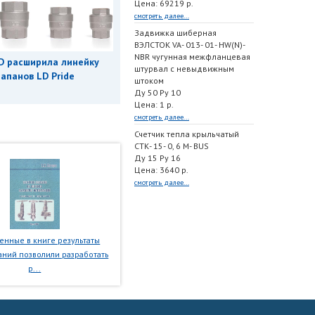
Цена: 69219 р.
смотреть далее...
Задвижка шиберная
ВЭЛСТОК VA- 013- 01- HW(N)-
NBR чугунная межфланцевая
D расширила линейку
штурвал с невыдвижным
апанов LD Pride
штоком
Ду 50 Ру 10
Цена: 1 р.
смотреть далее...
Счетчик тепла крыльчатый
СТК- 15- 0, 6 M- BUS
Ду 15 Ру 16
Цена: 3640 р.
смотреть далее...
нные в книге результаты
ний позволили разработать
р...