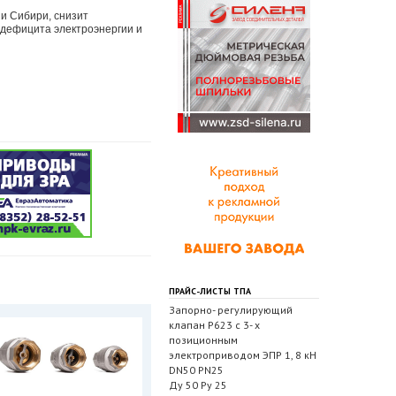
 и Сибири, снизит
 дефицита электроэнергии и
ПРАЙС-ЛИСТЫ ТПА
Запорно- регулирующий
клапан Р623 с 3- х
позиционным
электроприводом ЭПР 1, 8 кН
DN50 PN25
Ду 50 Ру 25