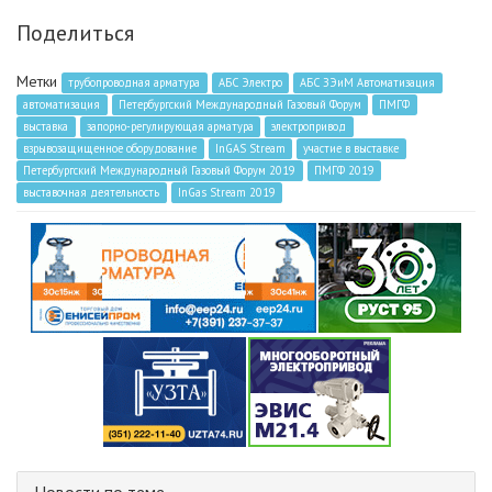
Поделиться
Метки
трубопроводная арматура
АБС Электро
АБС ЗЭиМ Автоматизация
автоматизация
Петербургский Международный Газовый Форум
ПМГФ
выставка
запорно-регулирующая арматура
электропривод
взрывозащищенное оборудование
InGAS Stream
участие в выставке
Петербургский Международный Газовый Форум 2019
ПМГФ 2019
выставочная деятельность
InGas Stream 2019