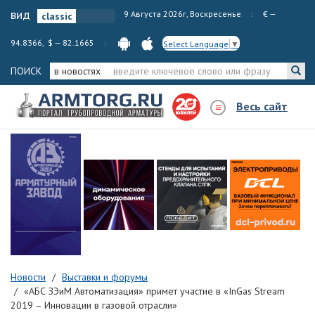
вид
9 Августа 2026г, Воскресенье
€ —
94.8366, $ — 82.1665
Select Language
▼
ПОИСК
в новостях
Весь сайт
Новости
Выставки и форумы
«АБС ЗЭиМ Автоматизация» примет участие в «InGas Stream
2019 – Инновации в газовой отрасли»