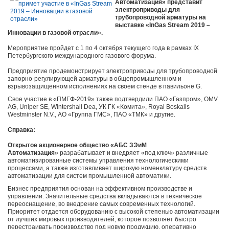
Автоматизация» представит
электроприводы для
трубопроводной арматуры на
выставке «InGas Stream 2019 –
Инновации в газовой отрасли».
Мероприятие пройдет с 1 по 4 октября текущего года в рамках IX
Петербургского международного газового форума.
Предприятие продемонстрирует электроприводы для трубопроводной
запорно-регулирующей арматуры в общепромышленном и
взрывозащищенном исполнениях на своем стенде в павильоне G.
Свое участие в «ПМГФ-2019» также подтвердили ПАО «Газпром», OMV
AG, Uniper SE, Wintershall Dea, УК ГК «Комита», Royal Boskalis
Westminster N.V., АО «Группа ГМС», ПАО «ТМК» и другие.
Справка:
Открытое акционерное общество «АБС ЗЭиМ
Автоматизация»
разрабатывает и внедряет «под ключ» различные
автоматизированные системы управления технологическими
процессами, а также изготавливает широкую номенклатуру средств
автоматизации для систем промышленной автоматики.
Бизнес предприятия основан на эффективном производстве и
управлении. Значительные средства вкладываются в техническое
переоснащение, во внедрение самых современных технологий.
Приоритет отдается оборудованию с высокой степенью автоматизации
от лучших мировых производителей, которое позволяет быстро
перестраивать производство под новую продукцию, оперативно