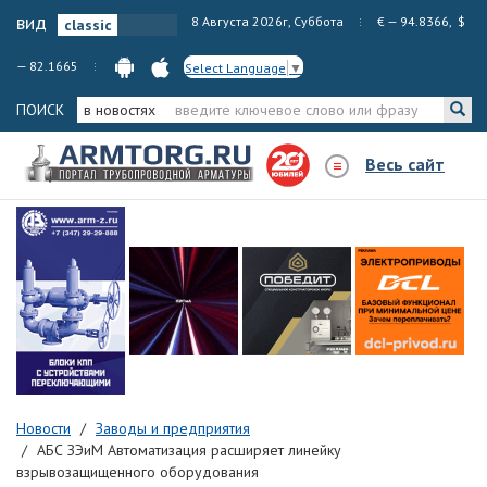
вид
8 Августа 2026г, Суббота
€ — 94.8366, $
— 82.1665
Select Language
▼
ПОИСК
в новостях
Весь сайт
Новости
Заводы и предприятия
АБС ЗЭиМ Автоматизация расширяет линейку
взрывозащищенного оборудования