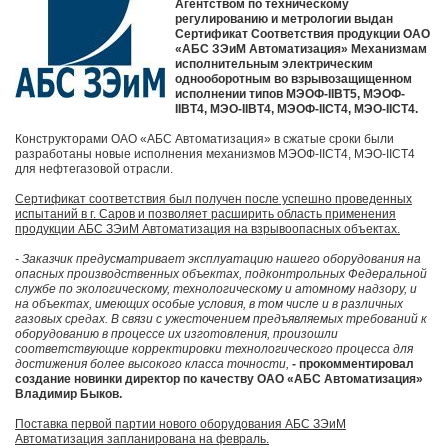
Агентством по техническому
регулированию и метрологии выдан
Сертификат Соответствия продукции ОАО
«АБС ЗЭиМ Автоматизация» Механизмам
исполнительным электрическим
однооборотным во взрывозащищенном
исполнении типов МЭОФ-IIВТ5, МЭОФ-
IIВТ4, МЭО-IIВТ4, МЭОФ-IICT4, МЭО-IICT4.
Конструкторами ОАО «АБС Автоматизация» в сжатые сроки были
разработаны новые исполнения механизмов МЭОФ-IICT4, МЭО-IICT4
для нефтегазовой отрасли.
Сертификат соответствия был получен после успешно проведенных
испытаний в г. Саров и позволяет расширить область применения
продукции АБС ЗЭиМ Автоматизация на взрывоопасных объектах.
- Заказчик предусматривает эксплуатацию нашего оборудования на
опасных производственных объектах, подконтрольных Федеральной
службе по экологическому, технологическому и атомному надзору, и
на объектах, имеющих особые условия, в том числе и в различных
газовых средах. В связи с ужесточением предъявляемых требований к
оборудованию в процессе их изготовления, произошли
соответствующие корректировки технологического процесса для
достижения более высокого класса точности,
- прокомментировал
создание новинки директор по качеству ОАО «АБС Автоматизация»
Владимир Быков.
Поставка первой партии нового оборудования АБС ЗЭиМ
Автоматизация запланирована на февраль.