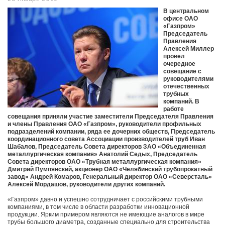
В центральном
офисе ОАО
«Газпром»
Председатель
Правления
Алексей Миллер
провел
очередное
совещание с
руководителями
отечественных
трубных
компаний. В
работе
совещания приняли участие заместители Председателя Правления
и члены Правления ОАО «Газпром», руководители профильных
подразделений компании, ряда ее дочерних обществ, Председатель
координационного совета Ассоциации производителей труб Иван
Шабалов, Председатель Совета директоров ЗАО «Объединенная
металлургическая компания» Анатолий Седых, Председатель
Совета директоров ОАО «Трубная металлургическая компания»
Дмитрий Пумпянский, акционер ОАО «Челябинский трубопрокатный
завод» Андрей Комаров, Генеральный директор ОАО «Северсталь»
Алексей Мордашов, руководители других компаний.
«Газпром» давно и успешно сотрудничает с российскими трубными
компаниями, в том числе в области разработки инновационной
продукции. Ярким примером являются не имеющие аналогов в мире
трубы большого диаметра, созданные специально для строительства