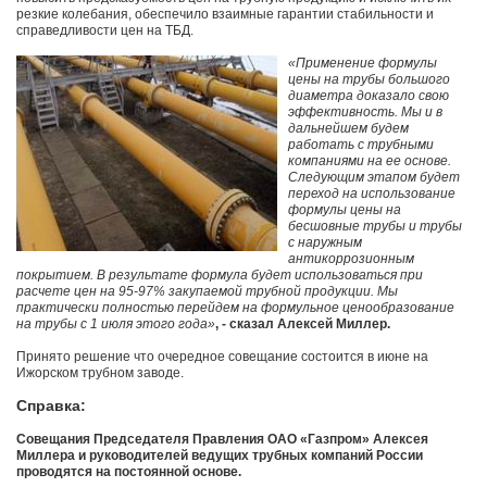
резкие колебания, обеспечило взаимные гарантии стабильности и
справедливости цен на ТБД.
«Применение формулы
цены на трубы большого
диаметра доказало свою
эффективность. Мы и в
дальнейшем будем
работать с трубными
компаниями на ее основе.
Следующим этапом будет
переход на использование
формулы цены на
бесшовные трубы и трубы
с наружным
антикоррозионным
покрытием. В результате формула будет использоваться при
расчете цен на 95-97% закупаемой трубной продукции. Мы
практически полностью перейдем на формульное ценообразование
на трубы с 1 июля этого года»
, - сказал Алексей Миллер.
Принято решение что очередное совещание состоится в июне на
Ижорском трубном заводе.
Справка:
Совещания Председателя Правления ОАО «Газпром» Алексея
Миллера и руководителей ведущих трубных компаний России
проводятся на постоянной основе.