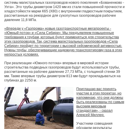
системы магистральных газопроводов нового поколения «Бованенково -
Ухта». Это трубы диаметром 1420 мм из стали повышенной прочности и
хладостойкости марки К65 (Х80) с внутренним гладкостным покрытием,
рассчитанные на рекордное для сухопутных газопроводов рабочее
давление 11,8 МПа.
«Впереди у «Газпрома» новые газотранспортные мегапроекты -
«Южный поток» и «Сила Сибири». Мы предъявляем повышенные
требования к трубам, которые будут применяться для строительства
этих газопроводов. Так, система магистральных газопроводов «Сила
Сибири» пройдет по территории с высокой сейсмической активностью.
Нужны трубы, обеспечивающие надежную транспортировку газа в этих
непростых условиях.
При реализации «Южного потока» впервые в мировой истории
строительства подводных газопроводов будут использоваться трубы,
рассчитанные на рабочее давление 27,73 МПа, с толщиной стенки 39
мм. Также впервые трубы диаметром 813 мм будут прокладываться на
глубинах до 2250 м.
Приглашаю вас принять
участие в этих проектах, но
напоминаю, что они должны
быть реализованы по самым
высоким мировым
стандартам», - сказал
Алексей Миллер.
Участники совещания
обсудили результаты