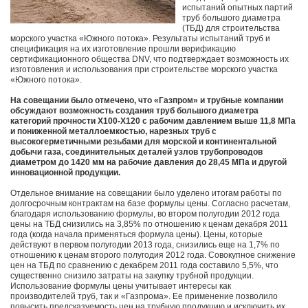
испытаний опытных партий
труб большого диаметра
(ТБД) для строительства
морского участка «Южного потока». Результаты испытаний труб и
спецификация на их изготовление прошли верификацию
сертификационного общества DNV, что подтверждает возможность их
изготовления и использования при строительстве морского участка
«Южного потока».
На совещании было отмечено, что «Газпром» и трубные компании
обсуждают возможность создания труб большого диаметра
категорий прочности Х100-Х120 с рабочим давлением выше 11,8 МПа
и пониженной металлоемкостью, нарезных труб с
высокогерметичными резьбами для морской и континентальной
добычи газа, соединительных деталей узлов трубопроводов
диаметром до 1420 мм на рабочие давления до 28,45 МПа и другой
инновационной продукции.
Отдельное внимание на совещании было уделено итогам работы по
долгосрочным контрактам на базе формулы цены. Согласно расчетам,
благодаря использованию формулы, во втором полугодии 2012 года
цены на ТБД снизились на 3,85% по отношению к ценам декабря 2011
года (когда начала применяться формула цены). Цены, которые
действуют в первом полугодии 2013 года, снизились еще на 1,7% по
отношению к ценам второго полугодия 2012 года. Совокупное снижение
цен на ТБД по сравнению с декабрем 2011 года составило 5,5%, что
существенно снизило затраты на закупку трубной продукции.
Использование формулы цены учитывает интересы как
производителей труб, так и «Газпрома». Ее применение позволило
повысить предсказуемость цен на трубную продукцию и исключить их