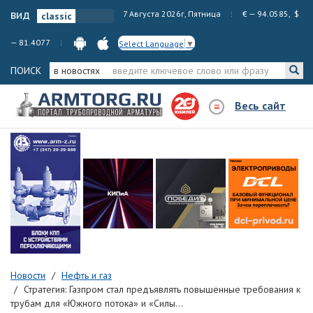
вид
7 Августа 2026г, Пятница
€ — 94.0585, $
— 81.4077
Select Language
▼
ПОИСК
в новостях
Весь сайт
Новости
Нефть и газ
Стратегия: Газпром стал предъявлять повышенные требования к
трубам для «Южного потока» и «Силы...