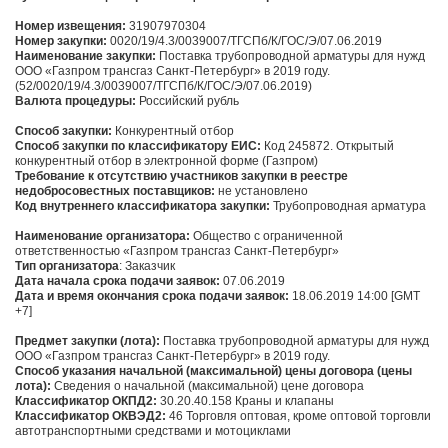
Номер извещения:
31907970304
Номер закупки:
0020/19/4.3/0039007/ТГСПб/К/ГОС/Э/07.06.2019
Наименование закупки:
Поставка трубопроводной арматуры для нужд
ООО «Газпром трансгаз Санкт-Петербург» в 2019 году.
(52/0020/19/4.3/0039007/ТГСПб/К/ГОС/Э/07.06.2019)
Валюта процедуры:
Российский рубль
Способ закупки:
Конкурентный отбор
Способ закупки по классификатору ЕИС:
Код 245872. Открытый
конкурентный отбор в электронной форме (Газпром)
Требование к отсутствию участников закупки в реестре
недобросовестных поставщиков:
не установлено
Код внутреннего классификатора закупки:
Трубопроводная арматура
Наименование организатора:
Общество с ограниченной
ответственностью «Газпром трансгаз Санкт-Петербург»
Тип организатора
: Заказчик
Дата начала срока подачи заявок:
07.06.2019
Дата и время окончания срока подачи заявок:
18.06.2019 14:00 [GMT
+7]
Предмет закупки (лота):
Поставка трубопроводной арматуры для нужд
ООО «Газпром трансгаз Санкт-Петербург» в 2019 году.
Способ указания начальной (максимальной) цены договора (цены
лота):
Сведения о начальной (максимальной) цене договора
Классификатор ОКПД2:
30.20.40.158 Краны и клапаны
Классификатор ОКВЭД2:
46 Торговля оптовая, кроме оптовой торговли
автотранспортными средствами и мотоциклами