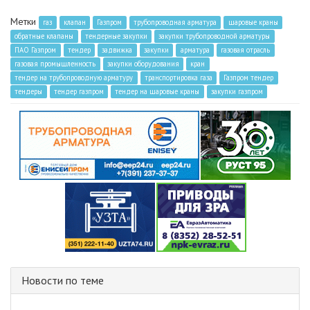
Метки
газ
клапан
Газпром
трубопроводная арматура
шаровые краны
обратные клапаны
тендерные закупки
закупки трубопроводной арматуры
ПАО Газпром
тендер
задвижка
закупки
арматура
газовая отрасль
газовая промышленность
закупки оборудования
кран
тендер на трубопроводную арматуру
транспортировка газа
Газпром тендер
тендеры
тендер газпром
тендер на шаровые краны
закупки газпром
Новости по теме