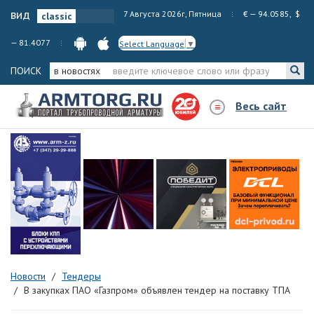
вид
7 Августа 2026г, Пятница
€ — 94.0585, $
— 81.4077
Select Language
▼
ПОИСК
в новостях
Весь сайт
Новости
Тендеры
В закупках ПАО «Газпром» объявлен тендер на поставку ТПА