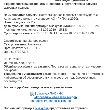
площадке публичного
акционерного общества «НК «Роснефть» опубликована закупка
шаровых кранов.
Наименование закупки:
Поставка кранов шаровых для текущего и
капитального ремонта установок АО «РНПК» в 2020г.
Номер закупки:
492193
Дата публикации информации о закупке (МСК):
31.05.2019 - 10:25
(последние изменения от 31.05.2019 - 15:13)
Срок подачи заявок:
c 31.05.2019 (All day) по 18.06.2019 - 12:00
Способ закупки:
Запрос оферт
Статус закупки:
Активные
Организатор:
АО «РНПК»
Инн:
6227007322
КПП:
623401001
ОГРН:
1026200870321
Общий классификатор закупки:
Поставка материально-технических
ресурсов
Требования к участникам:
Устанавливаются требования к отсутствию
информации об участниках закупки в реестре недобросовестных
поставщиков
Более подробно о тендере можно узнать ниже:
Полная информация
о закупке
представлена на торговой