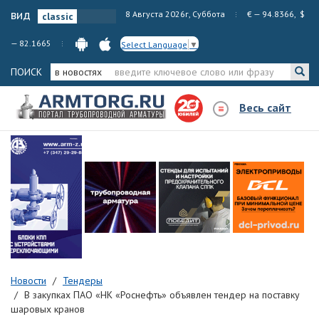
вид
8 Августа 2026г, Суббота
€ — 94.8366, $
— 82.1665
Select Language
▼
ПОИСК
в новостях
Весь сайт
Новости
Тендеры
В закупках ПАО «НК «Роснефть» объявлен тендер на поставку
шаровых кранов