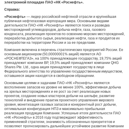
электронной площадке ПАО «НК «Роснефть».
Справка:
«Роснефть»
— лидер российской нефтяной отрасли и крупнейшая
публичная нефтегазовая корпорация мира. Основными видами
деятельности ПАО «НК «Роснефть» являются поиск и разведка
месторождений углеводородов, добыча нефти, газа, газового
конденсата, реализация проектов по освоению морских месторождений,
переработка добытого сырья, реализация нефти, газа и продуктов их
переработки на территории России и за ее пределами.
Компания включена в перечень стратегических предприятий России. Ее
основным акционером (50,00000001% акций) является АО
«РОСНЕФТЕГАЗ», на 100% принадлежащее государству, 19,75% акций
принадлежит компании BP, 19,5% акций принадлежит компании QHG
Shares Pte. Ltd., одна акция принадлежит государству в лице
Федерального агентства по управлению государственным имуществом,
оставшиеся акции находятся в свободном обращении.
Основными целями и задачами ПАО «НК «Роснефть» являются
восполнение запасов на уровне не менее 100%, эффективная добыча
на зрелых месторождениях и ее рост за счет реализации новых
проектов, создание новых кластеров добычи на шельфе, развитие
технологий и внедрение практик проектного управления мирового
уровня, монетизация газовых запасов и конкурентный рост добычи,
оптимальная конфигурация НПЗ и максимально прибыльная
реализация продукции Компании. Успешные итоги деятельности ПАО
«НК «Роснефть» в 2016 году подтверждают эффективность
применяемой стратегии, значимость обозначенных приоритетов и
позволяют прогнозировать дальнейшее устойчивое развитие Компании