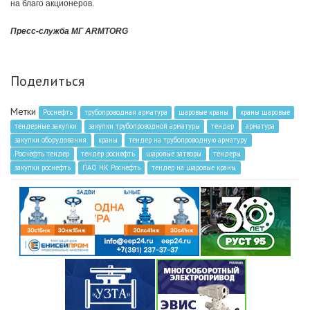
на благо акционеров.
Пресс-служба МГ ARMTORG
Поделиться
Метки
Роснефть
трубопроводная арматура
шаровые краны
краны шаровые
тендерные закупки
закупки трубопроводной арматуры
тендер
арматура
закупки оборудования
краны
тендер на трубопроводную арматуру
Роснефть тендер
тендер роснефть
шаровые затворы
тендеры
закупки роснефть
ПАО НК Роснефть
тендер на шаровые краны