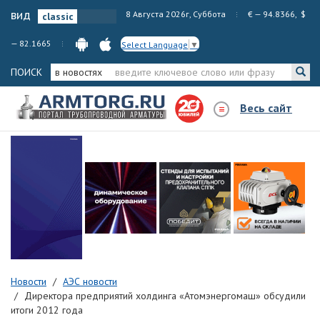
вид
8 Августа 2026г, Суббота
€ — 94.8366, $
— 82.1665
Select Language
▼
ПОИСК
в новостях
Весь сайт
Новости
АЭС новости
Директора предприятий холдинга «Атомэнергомаш» обсудили
итоги 2012 года