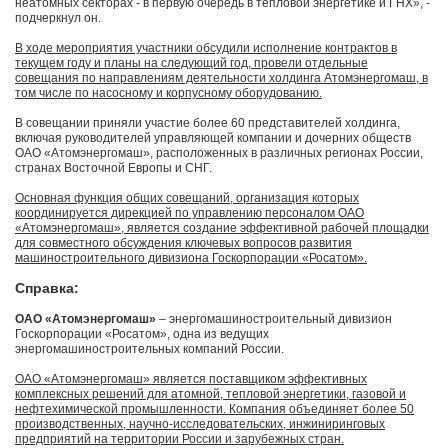
неатомных секторах - в первую очередь в тепловой энергетике и ГНХ», -
подчеркнул он.
В ходе мероприятия участники обсудили исполнение контрактов в
текущем году и планы на следующий год, провели отдельные
совещания по направлениям деятельности холдинга Атомэнергомаш, в
том числе по насосному и корпусному оборудованию.
В совещании приняли участие более 60 представителей холдинга,
включая руководителей управляющей компании и дочерних обществ
ОАО «Атомэнергомаш», расположенных в различных регионах России,
странах Восточной Европы и СНГ.
Основная функция общих совещаний, организация которых
координируется дирекцией по управлению персоналом ОАО
«Атомэнергомаш», является создание эффективной рабочей площадки
для совместного обсуждения ключевых вопросов развития
машиностроительного дивизиона Госкорпорации «Росатом».
Справка:
ОАО «Атомэнергомаш»
– энергомашиностроительный дивизион
Госкорпорации «Росатом», одна из ведущих
энергомашиностроительных компаний России.
ОАО «Атомэнергомаш» является поставщиком эффективных
комплексных решений для атомной, тепловой энергетики, газовой и
нефтехимической промышленности. Компания объединяет более 50
производственных, научно-исследовательских, инжиниринговых
предприятий на территории России и зарубежных стран.