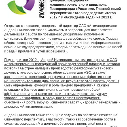
дочерних предприятий
машиностроительного дивизиона
Госкорпорации «Росатом». Главной темой
мероприятия стало подведение итогов
2012 г. и обсуждение задач на 2013 г.
Открывая совещание, генеральный директор ОАО «Атомэнергомаш»
Андрей Никипелов сказал: «Ключевым вопросом для нас является
дальнейшая работа по повышению дисциплины исполнения
контрактов. Взял контракт - отвечаешь за соблюдение сроков. Формат
общих совещаний позволяет достичь максимального информационного
обмена между предприятиями, сформировать единое понимание целей
и задач, проблем и путей их решения».
Подводя итоги 2012 г., Андрей Никипелов отметил интеграцию в ОАО
«Атомэнергомаш» волгодонской производственной площадки, которая
позволит быстрее наладить производство реакторных установок и
другого ключевого корпусного оборудования для АЭС, а также
завершение комплексной программы повышения эффективности
машиностроительного дивизиона. «В результате этой работы должны
быть определены функции и роль каждого предприятия, каждой
площадки в бизнесе дивизиона с целью повышения общей
эффективности, что также позволит оптимизировать структуру
управления холдингом. К этому нас толкает необходимость
обеспечения роста выручки, снижения затрат», - добавил генеральный
директор «Атомэнергомаша».
Андрей Никипелов также сообщил о задачах по развитию бизнеса на
ближайшую перспективу, в частности, таких как обеспечение роста в
смежных секторах. «Мы должны обеспечить прорывной рост в