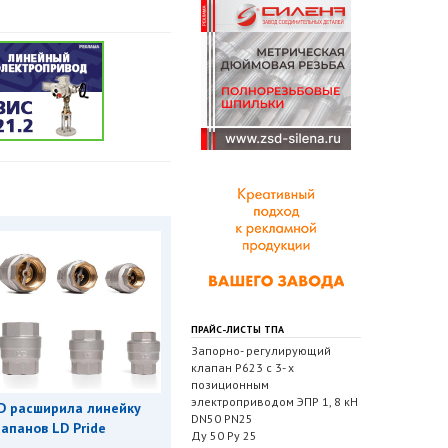
ПРАЙС-ЛИСТЫ ТПА
Запорно- регулирующий
клапан Р623 с 3- х
позиционным
электроприводом ЭПР 1, 8 кН
D расширила линейку
DN50 PN25
апанов LD Pride
Ду 50 Ру 25