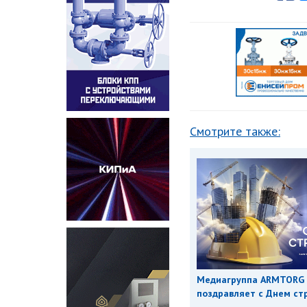
Смотрите также:
Медиагруппа ARMTORG
поздравляет с Днем ст