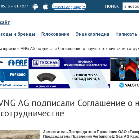
ПОИСК
в новос
585, $ — 81.4077
Select Language
▼
 сайт
аводы и бренды
Голосование
Энциклопедия
Написать
Газпром» и VNG AG подписали Соглашение о научно-техническом сотру
 VNG AG подписали Соглашение о 
 сотрудничестве
Заместитель Председателя Правления ОАО «Газп
Председатель Правления Verbundnetz Gas AG Карс