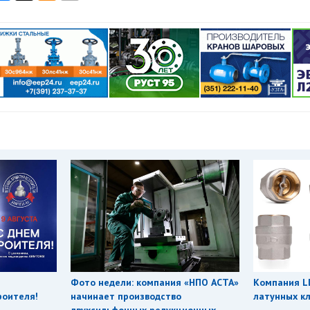
Фото недели: компания «НПО АСТА»
Компания L
роителя!
начинает производство
латунных кл