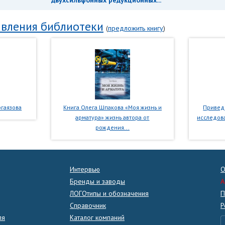
двухсильфонных редукционных...
вления библиотеки
(
предложить книгу
)
гаязова
Книга Олега Шпакова «Моя жизнь и
Приведе
арматура» жизнь автора от
исследова
рождения...
Интервью
О
Бренды и заводы
A
ЛОГОтипы и обозначения
П
Справочник
Р
ля
Каталог компаний