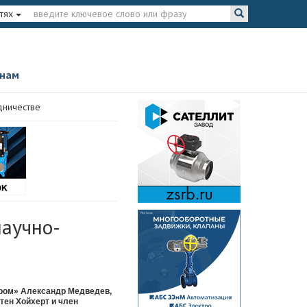
тях
 нам
дничестве
научно-
ром» Александр Медведев,
тен Хойхерт и член