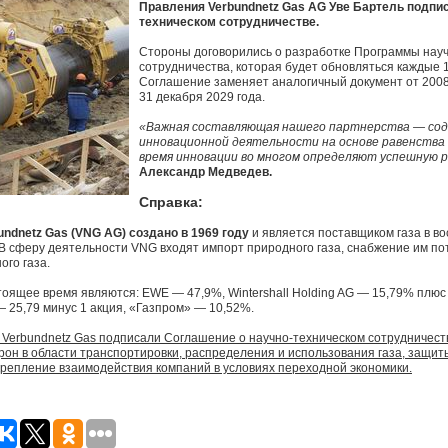
Правления Verbundnetz Gas AG Уве Бартель подпи
техническом сотрудничестве.
Стороны договорились о разработке Программы науч
сотрудничества, которая будет обновляться каждые 
Соглашение заменяет аналогичный документ от 2008 
31 декабря 2029 года.
«Важная составляющая нашего партнерства — со
инновационной деятельности на основе равенства 
время инновации во многом определяют успешную р
Александр Медведев.
Справка:
ndnetz Gas (VNG AG) создано в 1969 году
и является поставщиком газа в в
В сферу деятельности VNG входят импорт природного газа, снабжение им по
го газа.
оящее время являются: EWE — 47,9%, Wintershall Holding AG — 15,79% плюс 
 — 25,79 минус 1 акция, «Газпром» — 10,52%.
 Verbundnetz Gas подписали Соглашение о научно-техническом сотрудничест
рон в области транспортировки, распределения и использования газа, защит
крепление взаимодействия компаний в условиях переходной экономики.