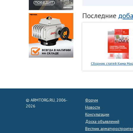
Последние
доба
Сборник статей Кима Мир
© ARMTORG.RU, 2006-
Форум
2026
Новости
Консультации
Доска объявлений
Вестник арматуростроите