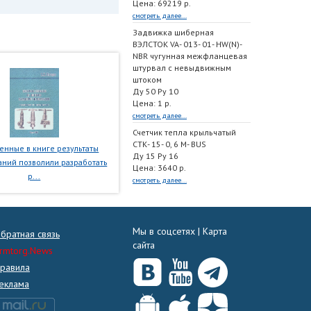
Цена: 69219 р.
смотреть далее...
Задвижка шиберная
ВЭЛСТОК VA- 013- 01- HW(N)-
NBR чугунная межфланцевая
штурвал с невыдвижным
штоком
Ду 50 Ру 10
Цена: 1 р.
смотреть далее...
Счетчик тепла крыльчатый
СТК- 15- 0, 6 M- BUS
нные в книге результаты
Ду 15 Ру 16
ний позволили разработать
Цена: 3640 р.
р...
смотреть далее...
Мы в соцсетях |
Карта
братная связь
сайта
rmtorg.News
равила
еклама