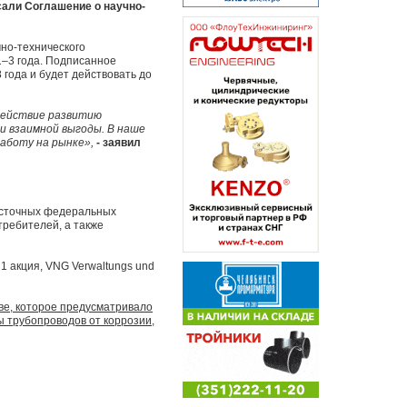
сали Соглашение о научно-
но-технического
1–3 года. Подписанное
года и будет действовать до
действие развитию
и взаимной выгоды. В наше
аботу на рынке»,
- заявил
осточных федеральных
требителей, а также
1 акция, VNG Verwaltungs und
ве, которое предусматривало
ы трубопроводов от коррозии,