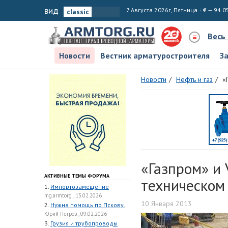
вид
7 Августа 2026г, Пятница
€ — 94.0
Весь
Новости
Вестник арматуростроителя
З
Новости
Нефть и газ
«
«Газпром» и
АКТИВНЫЕ ТЕМЫ ФОРУМА
техническом
1.
Импортозамещение
mg.armtorg , 13.02.2026
10 Января 2013
2.
Нужна помощь по Пскову.
Юрий Петров , 09.02.2026
3.
Грузия и трубопроводы