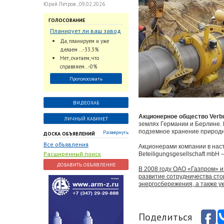
Юрий Петров , 09.02.2026
ГОЛОСОВАНИЕ
Планирует ли ваш завод
использовать
Да, планируем и уже
промышленный
делаем ...-33.3%
интеллект и цифровые
Нет, считаем, что
заказы для ускорения
справляем...-0%
обработки заказов и
Проголосовать
оперативной отгрузки
продукции конечному
потребителю?
ВИДЕОХАБ
Акционерное общество Verbu
ЛИЧНЫЙ КАБИНЕТ
землях Германии и Берлине. 
подземное хранение природно
Развернуть
ДОСКА ОБЪЯВЛЕНИЙ
Все объявления
Акционерами компании в наст
Расширенный поиск
Beteiligungsgesellschaft mbH
ДОБАВИТЬ ОБЪЯВЛЕНИЕ
В 2008 году ОАО «Газпром» и
развитие сотрудничества сто
энергосбережения, а также у
Поделиться