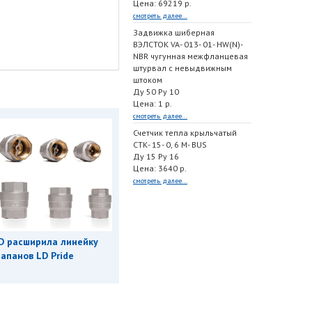
Цена: 69219 р.
смотреть далее...
Задвижка шиберная
ВЭЛСТОК VA- 013- 01- HW(N)-
NBR чугунная межфланцевая
штурвал с невыдвижным
штоком
Ду 50 Ру 10
Цена: 1 р.
смотреть далее...
Счетчик тепла крыльчатый
СТК- 15- 0, 6 M- BUS
Ду 15 Ру 16
Цена: 3640 р.
смотреть далее...
D расширила линейку
апанов LD Pride