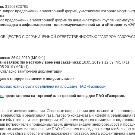
ия:
31907823765
:
Запрос предложений в электронной форме, участниками которого могут быть
ва
ос предложений в электронной форме по номенклатурной группе «Арматура
площадки в информационно-телекоммуникационной сети «Интернет»:
«ЭЛ
ОБЩЕСТВО С ОГРАНИЧЕННОЙ ОТВЕТСТВЕННОСТЬЮ "ГАЗПРОМ ГАЗОРАС
аявок:
26.04.2019 (МСК+1)
ачи заявок (по местному времени заказчика):
16.05.2019 в 12:59 (МСК+1)
05.2019 (МСК+1)
:
Согласно закупочной документации
ю о тендере вы можете получить ниже:
ке
представлена на торговой электронной площадке ПАО «Газпром».
 энергетическая компания. Основные направления деятельности — геологора
переработка и реализация газа, газового конденсата и нфефти, реализация га
во и сбыт тепло- и электроэнергии. «Газпром» видит свою миссию в надежном
ии потребителей природным газом, другими видами энергоресурсов и продук
 целью является становление ПАО «Газпром» как лидера среди глобальных э
 рынков сбыта, обеспечения надежности поставок, роста эффективности дея