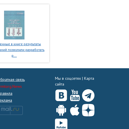
нные в книге результаты
ний позволили разработать
р...
Мы в соцсетях |
Карта
братная связь
сайта
rmtorg.News
равила
еклама