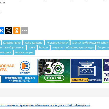
ала.
G
шаровые краны
краны шаровые
тендерные закупки
закупки трубопроводной армату
закупки оборудования
краны
Газпрoм
тендер на трубопроводную арматуру
Газпром т
вые краны
закупки газпром
бопроводной арматуры объявлен в закупках ПАО «Газпром»