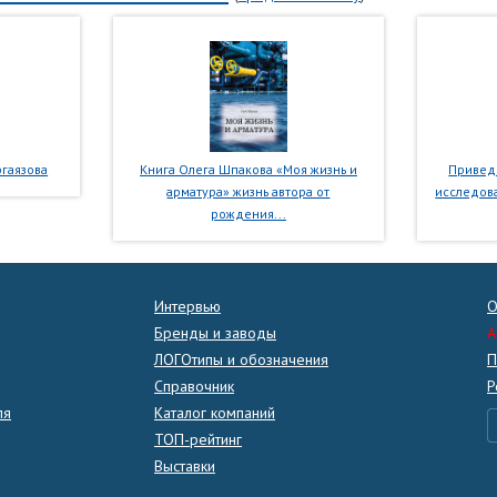
гаязова
Книга Олега Шпакова «Моя жизнь и
Приведе
арматура» жизнь автора от
исследова
рождения...
Интервью
О
Бренды и заводы
A
ЛОГОтипы и обозначения
П
Справочник
Р
ля
Каталог компаний
ТОП-рейтинг
Выставки