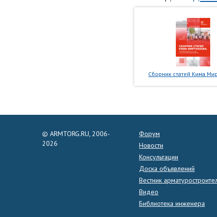
Сборник статей Кима Мир
© ARMTORG.RU, 2006-
Форум
2026
Новости
Консультации
Доска объявлений
Вестник арматуростроите
Видео
Библиотека инженера