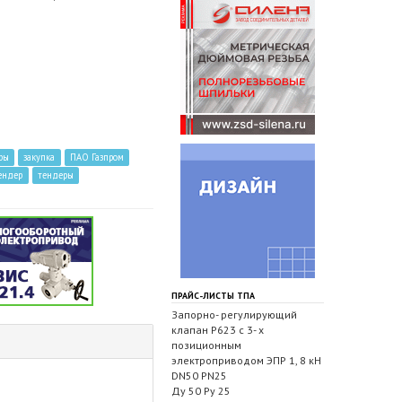
ры
закупка
ПАО Газпром
ендер
тендеры
ПРАЙС-ЛИСТЫ ТПА
Запорно- регулирующий
клапан Р623 с 3- х
позиционным
электроприводом ЭПР 1, 8 кН
DN50 PN25
Ду 50 Ру 25