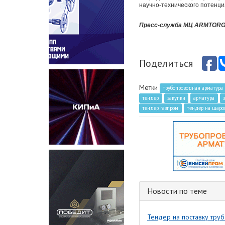
научно-технического потенци
Пресс-служба МЦ ARMTOR
Поделиться
Метки
трубопроводная арматура
тендер
закупки
арматура
тендер газпром
тендер на шаро
Новости по теме
Тендер на поставку тру