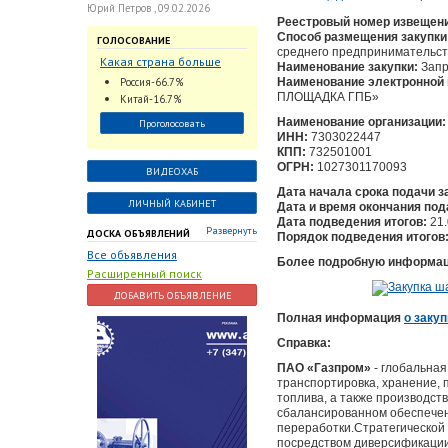
Юрий Петров , 09.02.2026
Реестровый номер извещен
Способ размещения закупки
ГОЛОСОВАНИЕ
среднего предпринимательст
Какая страна больше
Наименование закупки:
Запр
всего поставляет
Россия-66.7%
Наименование электронной 
трубопроводную
ПЛОЩАДКА ГПБ»
Китай-16.7%
арматуру в химическую
Наименование организации:
Проголосовать
отрасль?
ИНН:
7303022447
КПП:
732501001
ОГРН:
1027301170093
ВИДЕОХАБ
Дата начала срока подачи з
ЛИЧНЫЙ КАБИНЕТ
Дата и время окончания под
Дата подведения итогов:
21.
Развернуть
ДОСКА ОБЪЯВЛЕНИЙ
Порядок подведения итогов
Все объявления
Более подробную информаци
Расширенный поиск
ДОБАВИТЬ ОБЪЯВЛЕНИЕ
Полная информация
о закуп
Справка:
ПАО «Газпром»
- глобальная
транспортировка, хранение, 
топлива, а также производст
сбалансированном обеспечен
переработки.Стратегической
посредством диверсификации