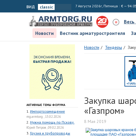
вид
7 Августа 2026г, Пятница
€ — 94.0
Весь
Новости
Вестник арматуростроителя
З
Новости
Тендеры
Зак
Закупка шар
АКТИВНЫЕ ТЕМЫ ФОРУМА
«Газпром»
1.
Импортозамещение
mg.armtorg , 13.02.2026
8 Мая 2019
2.
Нужна помощь по Пскову.
Юрий Петров , 09.02.2026
3.
Грузия и трубопроводы