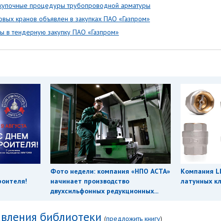
акупочные процедуры трубопроводной арматуры
овых кранов объявлен в закупках ПАО «Газпром»
ы в тендерную закупку ПАО «Газпром»
Фото недели: компания «НПО АСТА»
Компания L
роителя!
начинает производство
латунных кл
двухсильфонных редукционных...
вления библиотеки
(
предложить книгу
)