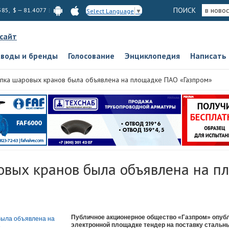
ПОИСК
в новос
585, $ — 81.4077
Select Language
▼
 сайт
аводы и бренды
Голосование
Энциклопедия
Написать
упка шаровых кранов была объявлена на площадке ПАО «Газпром»
овых кранов была объявлена на 
Публичное акционерное общество «Газпром» опубл
электронной площадке тендер на поставку стальн