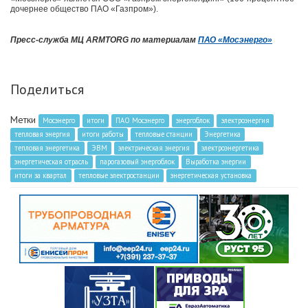
дочернее общество ПАО «Газпром»).
Пресс-служба МЦ ARMTORG по материалам
ПАО «Мосэнерго»
Поделиться
Метки
Мосэнерго
итоги
ПАО Мосэнерго
энергоблок
электроэнергия
тепловая энергия
итоги работы
тепловые станции
Энергетика
тепловая энергетика
ЭВМ
электрическая энергия
электроэнергетика
энергетическая отрасль
парогазовый энергоблок
Выработка энергии
итоги за квартал
тепловые электростанции
энергетическая установка