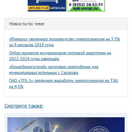
Новости по теме
«Юнипро» увеличило производство электроэнергии на 3,3%
за 9 месяцев 2019 года
Отбор проектов модернизации тепловой энергетики на
2022-2024 годы завершён
«КриалЭнергострой» изготовил энергоблоки для
муниципальных котельных г. Саратова
ПАО «ТГК-1» увеличило выработку электроэнергии на ТЭЦ
на 4,3%
Смотрите также: