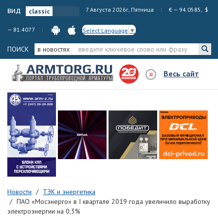
вид
7 Августа 2026г, Пятница
€ — 94.0585, $
— 81.4077
Select Language
▼
ПОИСК
в новостях
Весь сайт
Новости
ТЭК и энергетика
ПАО «Мосэнерго» в I квартале 2019 года увеличило выработку
электроэнергии на 0,3%