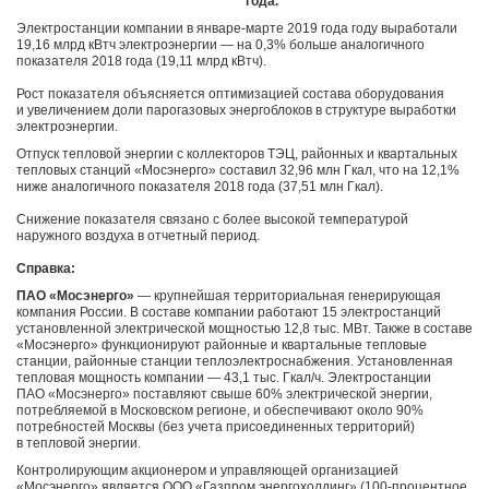
года.
Электростанции компании в январе-марте 2019 года году выработали
19,16 млрд кВтч электроэнергии — на 0,3% больше аналогичного
показателя 2018 года (19,11 млрд кВтч).
Рост показателя объясняется оптимизацией состава оборудования
и увеличением доли парогазовых энергоблоков в структуре выработки
электроэнергии.
Отпуск тепловой энергии с коллекторов ТЭЦ, районных и квартальных
тепловых станций «Мосэнерго» составил 32,96 млн Гкал, что на 12,1%
ниже аналогичного показателя 2018 года (37,51 млн Гкал).
Снижение показателя связано с более высокой температурой
наружного воздуха в отчетный период.
Справка:
ПАО «Мосэнерго»
— крупнейшая территориальная генерирующая
компания России. В составе компании работают 15 электростанций
установленной электрической мощностью 12,8 тыс. МВт. Также в составе
«Мосэнерго» функционируют районные и квартальные тепловые
станции, районные станции теплоэлектроснабжения. Установленная
тепловая мощность компании — 43,1 тыс. Гкал/ч. Электростанции
ПАО «Мосэнерго» поставляют свыше 60% электрической энергии,
потребляемой в Московском регионе, и обеспечивают около 90%
потребностей Москвы (без учета присоединенных территорий)
в тепловой энергии.
Контролирующим акционером и управляющей организацией
«Мосэнерго» является ООО «Газпром энергохолдинг» (100-процентное