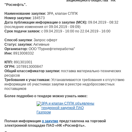
акционерного общества "НК
"Роснефть".
Наименование закупки:
ЗРА, клапан СППК
Номер закупки:
184573
Дата публикации информации о закупке (МСК):
09.04.2019 - 08:32
(последние изменения от 09.04.2019 - 09:09)
Срок подачи заявок:
c 09.04.2019 - 16:00 по 22.04.2019 - 16:00
Способ закупки
: Запрос оферт
Статус закупки:
Активные
Организатор:
ООО "Пурнефтепеработка"
Инн:
8913008332
КПП:
891301001
ОГРН:
1078913000847
Общий классификатор закупки:
поставка материально-технических
ресурсов
Требования к участникам:
Устанавливаются требования к отсутствию
информации об участниках закупки в реестре недобросовестных
поставщиков
Более подробно о тендере можно узнать ниже:
Полная информация
о закупке
представлена на торговой
электронной площадке ПАО «НК «Роснефть».