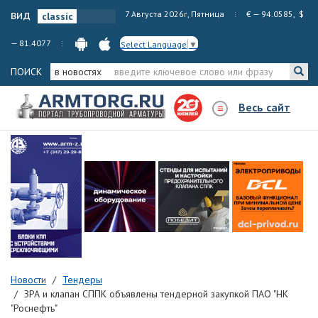
вид
7 Августа 2026г, Пятница
€ — 94.0585, $
— 81.4077
Select Language
▼
ПОИСК
в новостях
Весь сайт
Новости
Тендеры
ЗРА и клапан СППК объявлены тендерной закупкой ПАО "НК
"Роснефть"