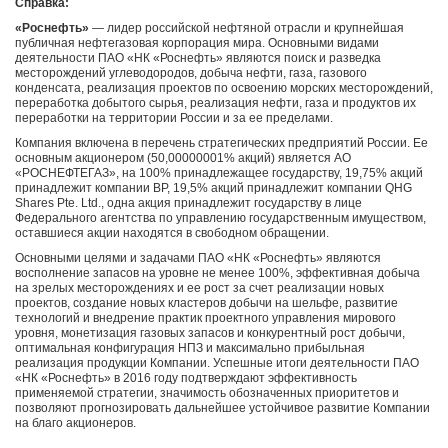
Справка:
«Роснефть»
— лидер российской нефтяной отрасли и крупнейшая
публичная нефтегазовая корпорация мира. Основными видами
деятельности ПАО «НК «Роснефть» являются поиск и разведка
месторождений углеводородов, добыча нефти, газа, газового
конденсата, реализация проектов по освоению морских месторождений,
переработка добытого сырья, реализация нефти, газа и продуктов их
переработки на территории России и за ее пределами.
Компания включена в перечень стратегических предприятий России. Ее
основным акционером (50,00000001% акций) является АО
«РОСНЕФТЕГАЗ», на 100% принадлежащее государству, 19,75% акций
принадлежит компании BP, 19,5% акций принадлежит компании QHG
Shares Pte. Ltd., одна акция принадлежит государству в лице
Федерального агентства по управлению государственным имуществом,
оставшиеся акции находятся в свободном обращении.
Основными целями и задачами ПАО «НК «Роснефть» являются
восполнение запасов на уровне не менее 100%, эффективная добыча
на зрелых месторождениях и ее рост за счет реализации новых
проектов, создание новых кластеров добычи на шельфе, развитие
технологий и внедрение практик проектного управления мирового
уровня, монетизация газовых запасов и конкурентный рост добычи,
оптимальная конфигурация НПЗ и максимально прибыльная
реализация продукции Компании. Успешные итоги деятельности ПАО
«НК «Роснефть» в 2016 году подтверждают эффективность
применяемой стратегии, значимость обозначенных приоритетов и
позволяют прогнозировать дальнейшее устойчивое развитие Компании
на благо акционеров.