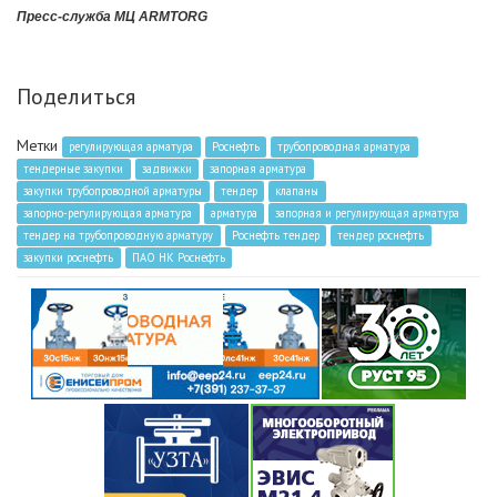
Пресс-служба МЦ ARMTORG
Поделиться
Метки
регулирующая арматура
Роснефть
трубопроводная арматура
тендерные закупки
задвижки
запорная арматура
закупки трубопроводной арматуры
тендер
клапаны
запорно-регулирующая арматура
арматура
запорная и регулирующая арматура
тендер на трубопроводную арматуру
Роснефть тендер
тендер роснефть
закупки роснефть
ПАО НК Роснефть