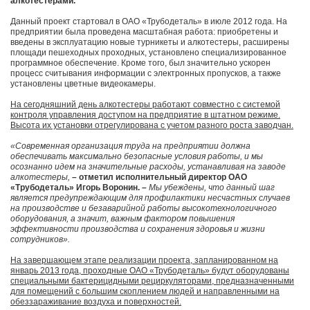
алкотестерами.
Данный проект стартовал в ОАО «Трубодеталь» в июле 2012 года. На
предприятии была проведена масштабная работа: приобретены и
введены в эксплуатацию новые турникеты и алкотестеры, расширены
площади пешеходных проходных, установлено специализированное
программное обеспечение. Кроме того, был значительно ускорен
процесс считывания информации с электронных пропусков, а также
установлены цветные видеокамеры.
На сегодняшний день алкотестеры работают совместно с системой
контроля управления доступом на предприятие в штатном режиме.
Высота их установки отрегулирована с учетом разного роста заводчан.
«Современная организация труда на предприятии должна
обеспечивать максимально безопасные условия работы, и мы
осознанно идем на значительные расходы, устанавливая на заводе
алкотестеры,
– отметил исполнительный директор ОАО
«Трубодеталь» Игорь Воронин. –
Мы убеждены, что данный шаг
является предупреждающим для профилактики несчастных случаев
на производстве и безаварийной работы высокотехнологичного
оборудования, а значит, важным фактором повышения
эффективности производства и сохранения здоровья и жизни
сотрудников».
На завершающем этапе реализации проекта, запланированном на
январь 2013 года, проходные ОАО «Трубодеталь» будут оборудованы
специальными бактерицидными рециркуляторами, предназначенными
для помещений с большим скоплением людей и направленными на
обеззараживание воздуха и поверхностей.