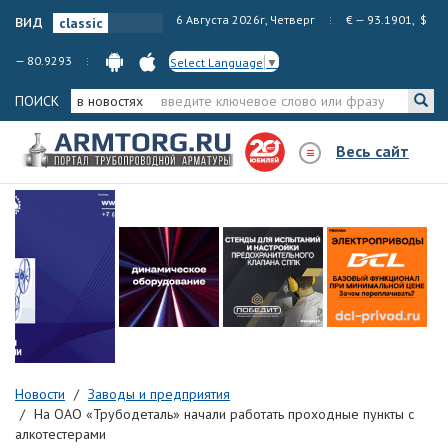
вид
6 Августа 2026г, Четверг
€ — 93.1901, $
— 80.9293
Select Language
▼
ПОИСК
в новостях
Весь сайт
Новости
Заводы и предприятия
На ОАО «Трубодеталь» начали работать проходные пункты с
алкотестерами