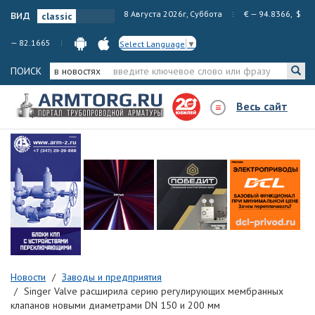
вид
8 Августа 2026г, Суббота
€ — 94.8366, $
— 82.1665
Select Language
▼
ПОИСК
в новостях
Весь сайт
Новости
Заводы и предприятия
Singer Valve расширила серию регулирующих мембранных
клапанов новыми диаметрами DN 150 и 200 мм