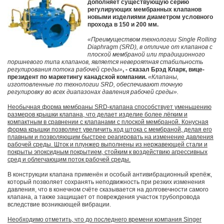
дополняет существующую серию
регулирующих мембранных клапанов
новыми изделиями диаметром условного
прохода в 150 и 200 мм.
«Преимуществом технологии Single Rolling
Diaphragm (SRD), в отличие от клапанов с
плоской мембраной или традиционного
поршневого типа клапанов, является невероятная стабильность
регулирования потока рабочей среды»
, - сказал Брэд Кларк, вице-
президент по маркетингу канадской компании.
«Клапаны,
изготовленные по технологии SRD, обеспечивают точную
регулировку во всех диапазонах давления рабочей среды».
Необычная форма мембраны SRD-клапана способствует уменьшению
размеров крышки клапана, что делает изделие более лёгким и
компактным в сравнении с клапанами с плоской мембраной. Конусная
форма крышки позволяет увеличить ход штока с мембраной, делая его
плавным и позволяющим быстрее реагировать на изменение давления
рабочей среды. Шток и плунжер выполнены из нержавеющей стали и
покрыты эпоксидным покрытием, стойким к воздействию агрессивных
сред и облегчающим поток рабочей среды.
В конструкции клапана применён и особый антивибрационный крепёж,
который позволяет сохранять неподвижность при резких изменения
давления, что в конечном счёте сказывается на долговечности самого
клапана, а также защищает от повреждения участок трубопровода
вследствие возникающей вибрации.
Необходимо отметить, что до последнего времени компания Singer