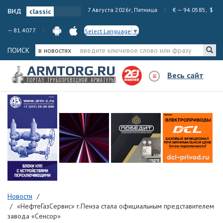
вид
7 Августа 2026г, Пятница
€ — 94.0585, $
— 81.4077
Select Language
▼
ПОИСК
в новостях
Весь сайт
Новости
«НефтеГазСервис» г.Пенза стала официальным представителем
завода «Сенсор»