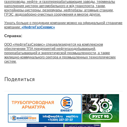
газопроводы, нефте- и газоперерабатывающие заводы, терминалы
наполнения цистерн автомобильного и ж/д транспорта, танки,
контейнеры-цистерны, резервуары, нефтебазы, атомные станции,
ГРЭС, водозаборно-очистных сооружения и многое другое.
Узнать больше о продукции компании можно на официальной страничке
компании:
«НефтеГазСервис»
Справка:
ООО «НефтеГазСервис» специализируется на комплексном
обеспечении ТПА предприятий нефтегазодобывающей,
перерабатывающей и энергетической промышленности, а также
жилищно-коммунального сектора и промышленных технологических
систем.
Поделиться