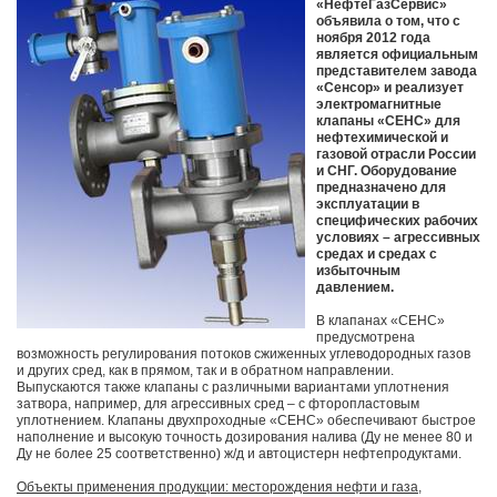
«НефтеГазСервис»
объявила о том, что с
ноября 2012 года
является официальным
представителем завода
«Сенсор» и реализует
электромагнитные
клапаны «СЕНС» для
нефтехимической и
газовой отрасли России
и СНГ. Оборудование
предназначено для
эксплуатации в
специфических рабочих
условиях – агрессивных
средах и средах с
избыточным
давлением.
В клапанах «СЕНС»
предусмотрена
возможность регулирования потоков сжиженных углеводородных газов
и других сред, как в прямом, так и в обратном направлении.
Выпускаются также клапаны с различными вариантами уплотнения
затвора, например, для агрессивных сред – с фторопластовым
уплотнением. Клапаны двухпроходные «СЕНС» обеспечивают быстрое
наполнение и высокую точность дозирования налива (Ду не менее 80 и
Ду не более 25 соответственно) ж/д и автоцистерн нефтепродуктами.
Объекты применения продукции: месторождения нефти и газа,