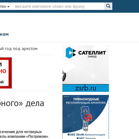
тях
 нам
ый год под арестом
ного» дела
есечения для четверых
тель компании «Петроком»