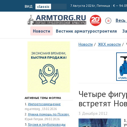
вид
7 Августа 2026г, Пятница
€ — 94.0
Весь
Новости
Вестник арматуростроителя
З
Новости
ЖКХ новости
Четыре фигу
АКТИВНЫЕ ТЕМЫ ФОРУМА
встретят Но
1.
Импортозамещение
mg.armtorg , 13.02.2026
3 Декабря 2012
2.
Нужна помощь по Пскову.
Юрий Петров , 09.02.2026
1
3.
Грузия и трубопроводы
у