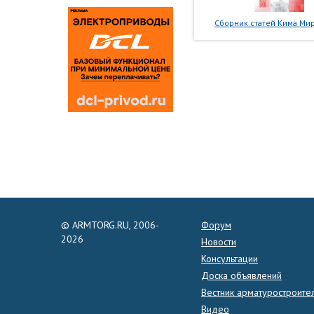
Сборник статей Кима Мир
© ARMTORG.RU, 2006-
Форум
2026
Новости
Консультации
Доска объявлений
Вестник арматуростроите
Видео