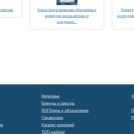
гаязова
Книга Олега Шпакова «Моя жизнь и
Приведе
арматура» жизнь автора от
исследова
рождения...
Интервью
О
Бренды и заводы
A
ЛОГОтипы и обозначения
П
Справочник
Р
ля
Каталог компаний
ТОП-рейтинг