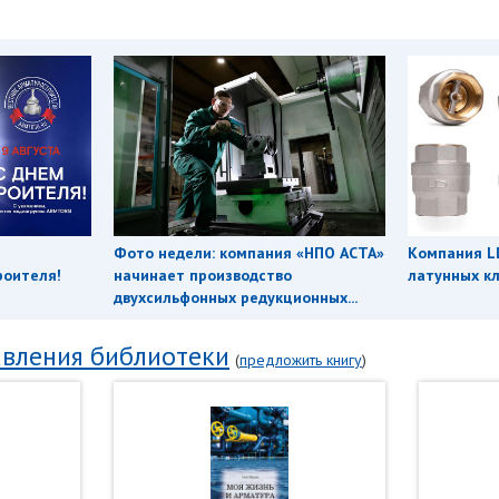
Фото недели: компания «НПО АСТА»
Компания L
роителя!
начинает производство
латунных кл
двухсильфонных редукционных...
вления библиотеки
(
предложить книгу
)