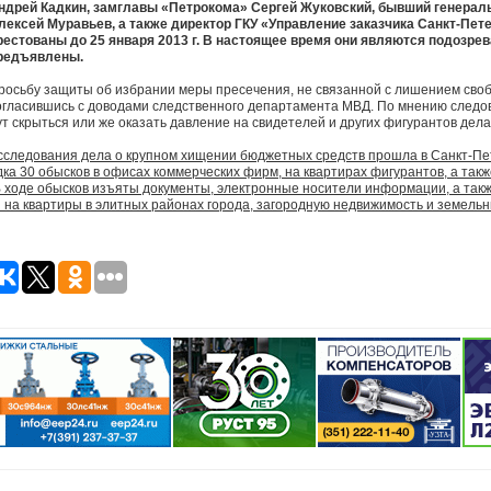
ндрей Кадкин, замглавы «Петрокома» Сергей Жуковский, бывший генерал
лексей Муравьев, а также директор ГКУ «Управление заказчика Санкт-Пет
рестованы до 25 января 2013 г. В настоящее время они являются подозре
редъявлены.
росьбу защиты об избрании меры пресечения, не связанной с лишением своб
огласившись с доводами следственного департамента МВД. По мнению следо
т скрыться или же оказать давление на свидетелей и других фигурантов дела
сследования дела о крупном хищении бюджетных средств прошла в Санкт-Пе
ка 30 обысков в офисах коммерческих фирм, на квартирах фигурантов, а такж
 ходе обысков изъяты документы, электронные носители информации, а такж
 на квартиры в элитных районах города, загородную недвижимость и земельн