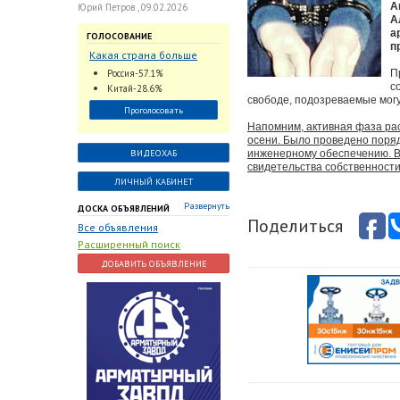
А
Юрий Петров , 09.02.2026
А
а
ГОЛОСОВАНИЕ
п
Какая страна больше
всего поставляет
Россия-57.1%
П
трубопроводную
с
Китай-28.6%
арматуру в химическую
свободе, подозреваемые могу
Проголосовать
отрасль?
Напомним, активная фаза ра
осени. Было проведено поряд
ВИДЕОХАБ
инженерному обеспечению. В
свидетельства собственности
ЛИЧНЫЙ КАБИНЕТ
Развернуть
ДОСКА ОБЪЯВЛЕНИЙ
Поделиться
Все объявления
Расширенный поиск
ДОБАВИТЬ ОБЪЯВЛЕНИЕ