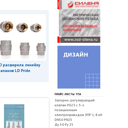
D расширила линейку
апанов LD Pride
ПРАЙС-ЛИСТЫ ТПА
Запорно- регулирующий
клапан Р623 с 3- х
позиционным
электроприводом ЭПР 1, 8 кН
DN50 PN25
Ду 50 Ру 25