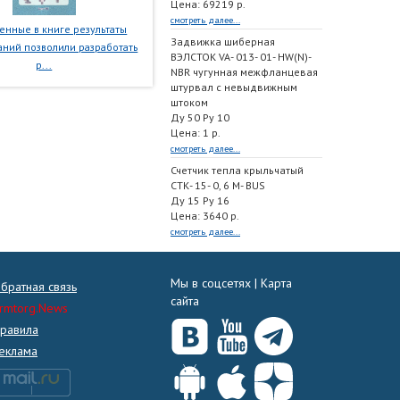
Цена: 69219 р.
смотреть далее...
нные в книге результаты
Задвижка шиберная
ний позволили разработать
ВЭЛСТОК VA- 013- 01- HW(N)-
р...
NBR чугунная межфланцевая
штурвал с невыдвижным
штоком
Ду 50 Ру 10
Цена: 1 р.
смотреть далее...
Счетчик тепла крыльчатый
СТК- 15- 0, 6 M- BUS
Ду 15 Ру 16
Цена: 3640 р.
смотреть далее...
Мы в соцсетях |
Карта
братная связь
сайта
rmtorg.News
равила
еклама