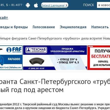
ПОИСК
в новос
585, $ — 81.4077
Select Language
▼
 сайт
аводы и бренды
Голосование
Энциклопедия
Написать
Четыре фигуранта Санкт-Петербургского «трубного» дела встретят Нов
ранта Санкт-Петербургского «труб
вый год под арестом
 декабря 2012 г. Тверской районный суд Москвы вынес решение о мере пр
частников дела о крупном хищении из бюджета Санкт-Петербурга. Учреди