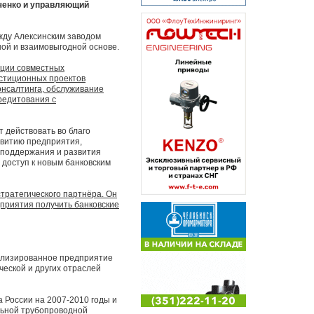
ченко и управляющий
жду Алексинским заводом
ой и взаимовыгодной основе.
ции совместных
стиционных проектов
онсалтинга, обслуживание
редитования с
 действовать во благо
звитию предприятия,
 поддержания и развития
 доступ к новым банковским
тратегического партнёра. Он
дприятия получить банковские
ализированное предприятие
ческой и других отраслей
 России на 2007-2010 годы и
льной трубопроводной