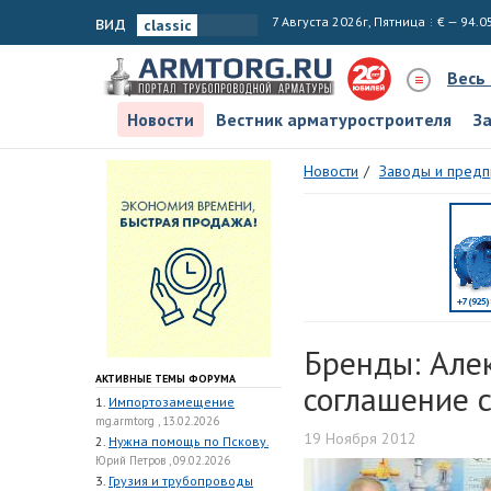
вид
7 Августа 2026г, Пятница
€ — 94.0
Весь
Новости
Вестник арматуростроителя
З
Новости
Заводы и предп
Бренды: Але
АКТИВНЫЕ ТЕМЫ ФОРУМА
соглашение 
1.
Импортозамещение
mg.armtorg , 13.02.2026
19 Ноября 2012
2.
Нужна помощь по Пскову.
Юрий Петров , 09.02.2026
3.
Грузия и трубопроводы