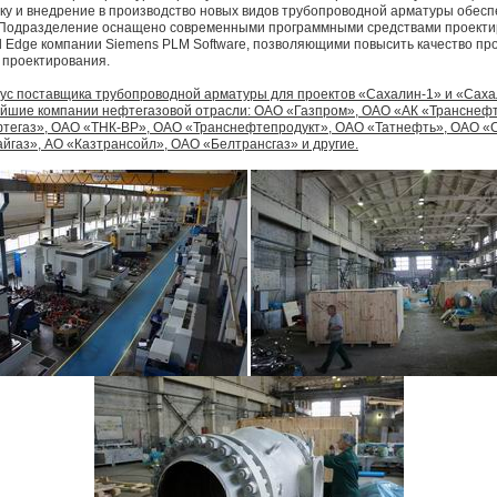
ку и внедрение в производство новых видов трубопроводной арматуры обес
. Подразделение оснащено современными программными средствами проекти
d Edge компании Siemens PLM Software, позволяющими повысить качество пр
 проектирования.
ус поставщика трубопроводной арматуры для проектов «Сахалин-1» и «Сах
ейшие компании нефтегазовой отрасли: ОАО «Газпром», ОАО «АК «Трансне
тегаз», ОАО «ТНК-BP», ОАО «Транснефтепродукт», ОАО «Татнефть», ОАО «С
айгаз», АО «Казтрансойл», ОАО «Белтрансгаз» и другие.