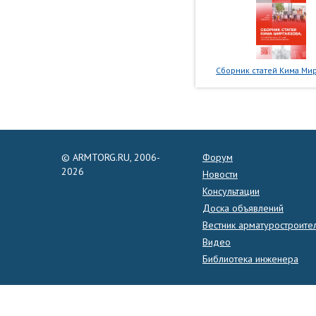
Сборник статей Кима Мир
© ARMTORG.RU, 2006-
Форум
2026
Новости
Консультации
Доска объявлений
Вестник арматуростроите
Видео
Библиотека инженера