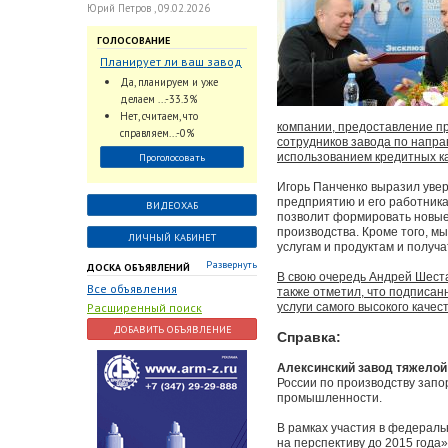
Юрий Петров , 09.02.2026
ГОЛОСОВАНИЕ
Планирует ли ваш завод
использовать
Да, планируем и уже
промышленный
делаем ...-33.3%
интеллект и цифровые
Нет, считаем, что
компании, предоставление пр
заказы для ускорения
справляем...-0%
сотрудников завода по напра
обработки заказов и
использованием кредитных к
Проголосовать
оперативной отгрузки
продукции конечному
Игорь Панченко выразил увер
потребителю?
предприятию и его работника
ВИДЕОХАБ
позволит формировать новые
производства. Кроме того, м
ЛИЧНЫЙ КАБИНЕТ
услугам и продуктам и получ
Развернуть
ДОСКА ОБЪЯВЛЕНИЙ
В свою очередь Андрей Шеста
Все объявления
также отметил, что подписан
Расширенный поиск
услуги самого высокого качест
ДОБАВИТЬ ОБЪЯВЛЕНИЕ
Справка:
Алексинский завод тяжело
России по производству запо
промышленности.
В рамках участия в федерал
на перспективу до 2015 год