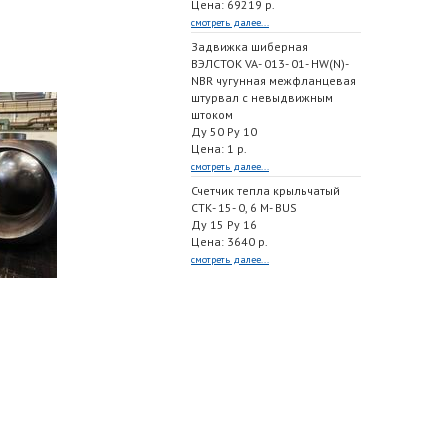
Цена: 69219 р.
смотреть далее...
Задвижка шиберная
ВЭЛСТОК VA- 013- 01- HW(N)-
NBR чугунная межфланцевая
штурвал с невыдвижным
штоком
Ду 50 Ру 10
Цена: 1 р.
смотреть далее...
Счетчик тепла крыльчатый
СТК- 15- 0, 6 M- BUS
Ду 15 Ру 16
Цена: 3640 р.
смотреть далее...