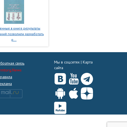
нные в книге результаты
ний позволили разработать
р...
Мы в соцсетях |
Карта
братная связь
сайта
rmtorg.News
равила
еклама