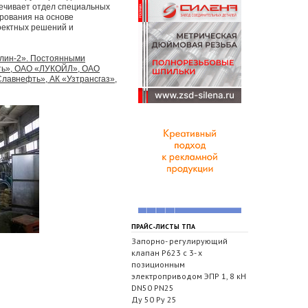
печивает отдел специальных
рования на основе
оектных решений и
алин-2». Постоянными
фть», ОАО «ЛУКОЙЛ», ОАО
лавнефть», АК «Узтрансгаз»,
ПРАЙС-ЛИСТЫ ТПА
Запорно- регулирующий
клапан Р623 с 3- х
позиционным
электроприводом ЭПР 1, 8 кН
DN50 PN25
Ду 50 Ру 25