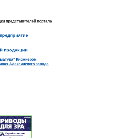
дки представителей портала
 предприятие
ой продукции
рматура" Киржнером
ивах Алексинского завода