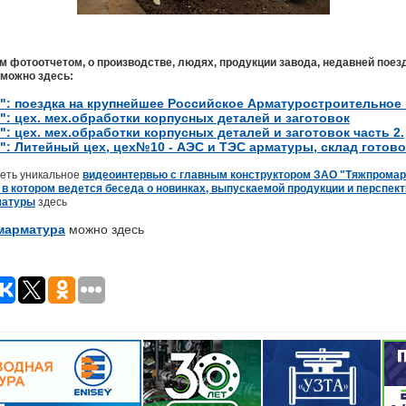
 фотоотчетом, о производстве, людях, продукции завода, недавней поез
можно здесь:
: поездка на крупнейшее Российское Арматуростроительное
: цех. мех.обработки корпусных деталей и заготовок
 цех. мех.обработки корпусных деталей и заготовок часть 2.
: Литейный цех, цех№10 - АЭС и ТЭС арматуры, склад готов
реть уникальное
видеоинтервью с главным конструктором ЗАО "Тяжпрома
в котором ведется беседа о новинках, выпускаемой продукции и перспект
матуры
здесь
марматура
можно здесь