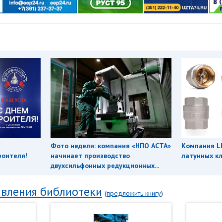
Фото недели: компания «НПО АСТА»
Компания L
роителя!
начинает производство
латунных кл
двухсильфонных редукционных...
вления библиотеки
(
предложить книгу
)