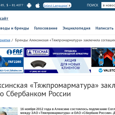
ПОИСК
в новос
585, $ — 81.4077
Select Language
▼
 сайт
аводы и бренды
Голосование
Энциклопедия
Написать
риятия
Бренды: Алексинская «Тяжпромарматура» заключила соглаше
ксинская «Тяжпромарматура» зак
со Сбербанком России
16 ноября 2012 года в Алексине состоялось подписание Сог
между ЗАО «Тяжпромарматура» и ОАО «Сбербанк России». 