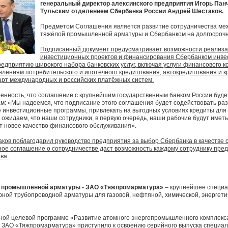
генеральный директор алексинского предприятия Игорь Пан
Тульским отделением Сбербанка России Андрей Шестаков.
Предметом Соглашения является развитие сотрудничества ме
тяжёлой промышленной арматуры и Сбербанком на долгосрочн
Подписанный документ предусматривает возможности реализа
инвестиционных проектов и финансирования Сбербанком инве
едприятию широкого набора банковских услуг, включая услуги финансового к
влениям потребительского и ипотечного кредитования, автокредитования и к
арт международных и российских платёжных систем.
енность, что соглашение с крупнейшим государственным банком России будет
м: «Мы надеемся, что подписание этого соглашения будет содействовать ра
 инвестиционные программы, привлекать на выгодных условиях кредиты для
ы ожидаем, что наши сотрудники, в первую очередь, наши рабочие будут иметь
ат новое качество финансового обслуживания».
ков поблагодарил руководство предприятия за выбор Сбербанка в качестве с
ное соглашение о сотрудничестве даст возможность каждому сотруднику пре
ва.
й промышленной арматуры - ЗАО «Тяжпромарматура»
– крупнейшее специ
рной трубопроводной арматуры для газовой, нефтяной, химической, энергети
ьной целевой программе «Развитие атомного энергопромышленного комплекса
а» ЗАО «Тяжпромарматура» приступило к освоению серийного выпуска специа