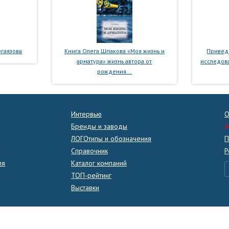
гаязова
Книга Олега Шпакова «Моя жизнь и
Приведе
арматура» жизнь автора от
исследова
рождения...
Интервью
О
Бренды и заводы
A
ЛОГОтипы и обозначения
П
Справочник
Р
ля
Каталог компаний
ТОП-рейтинг
Выставки