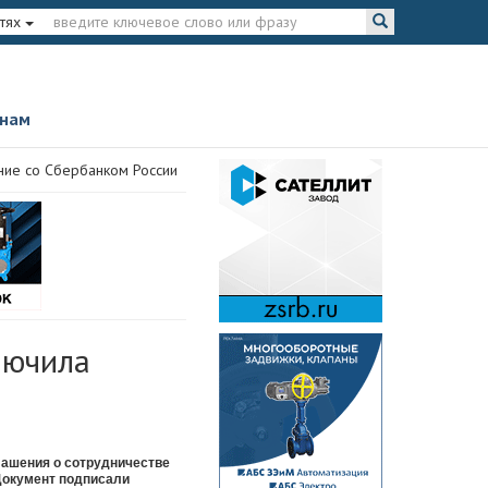
тях
 нам
ние со Сбербанком России
лючила
лашения о сотрудничестве
Документ подписали