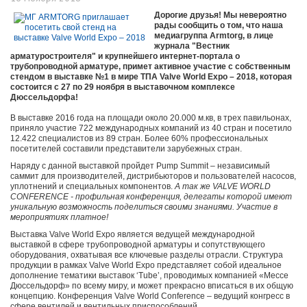
Дорогие друзья! Мы невероятно
рады сообщить о том, что наша
медиагруппа
Armtorg, в лице
журнала "Вестник
арматуростроителя" и крупнейшего интернет-портала о
трубопроводной арматуре, примет активное участие с собственным
стендом в выставке №1 в мире ТПА
Valve
World
Expo – 2018, которая
состоится с 27 по 29 ноября в выставочном комплексе
Дюссельдорфа!
В выставке 2016 года на площади около 20.000 м.кв, в трех павильонах,
приняло участие 722 международных компаний из 40 стран и посетило
12.422 специалистов из 89 стран. Более 60% профессиональных
посетителей составили представители зарубежных стран.
Наряду с данной выставкой пройдет Pump Summit – независимый
саммит для производителей, дистрибьюторов и пользователей насосов,
уплотнений и специальных компонентов.
А так же VALVE WORLD
CONFERENCE - профильная конференция, делегаты которой имеют
уникальную возможность поделиться своими знаниями. Участие в
мероприятиях платное!
Выставка Valve World Expo является ведущей международной
выставкой в сфере трубопроводной арматуры и сопутствующего
оборудования, охватывая все ключевые разделы отрасли. Структура
продукции в рамках Valve World Expo представляет собой идеальное
дополнение тематики выставок ‘Tube’, проводимых компанией «Мессе
Дюссельдорф» по всему миру, и может прекрасно вписаться в их общую
концепцию. Конференция Valve World Conference – ведущий конгресс в
сфере вентилей и вентильных приспособлений.