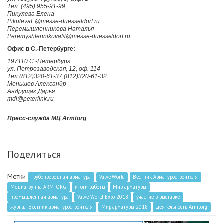
Тел. (495) 955-91-99,
Пикулева Елена
PikulevaE@messe-duesseldorf.ru
Перемышленникова Наталья
PeremyshlennikovaN@messe-duesseldorf.ru
Офис в С.-Петербурге:
197110 С.-Петербург
ул. Петрозаводская, 12, оф. 114
Тел.(812)320-61-37,(812)320-61-32
Меньшов Александр
Андрущак Дарья
mdi@peterlink.ru
Пресс-служба МЦ Armtorg
Поделиться
Метки
трубопроводная арматура
Valve World
Вестник Арматуростроителя
Медиагруппа ARMTORG
итоги работы
Мир арматуры
промышленная арматура
Valve World Expo 2018
участие в выставке
журнал Вестник арматуростроителя
Мир арматуры 2018
деятельность Armtorg