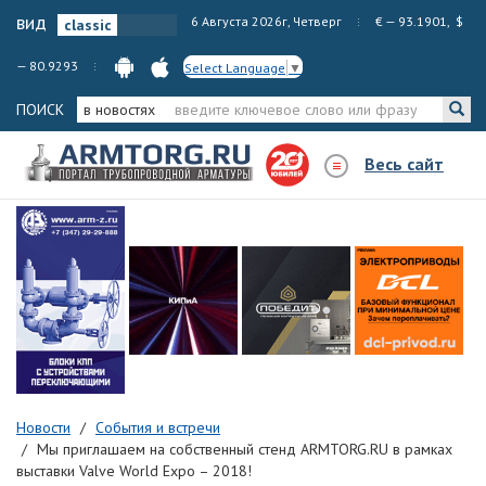
вид
6 Августа 2026г, Четверг
€ — 93.1901, $
— 80.9293
Select Language
▼
ПОИСК
в новостях
Весь сайт
Новости
События и встречи
Мы приглашаем на собственный стенд ARMTORG.RU в рамках
выставки Valve World Expo – 2018!