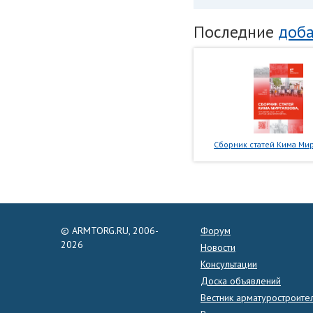
Последние
доба
Сборник статей Кима Мир
© ARMTORG.RU, 2006-
Форум
2026
Новости
Консультации
Доска объявлений
Вестник арматуростроите