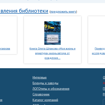
вления библиотеки
(
предложить книгу
)
гаязова
Книга Олега Шпакова «Моя жизнь и
Приведе
арматура» жизнь автора от
исследова
рождения...
Интервью
О
Бренды и заводы
A
ЛОГОтипы и обозначения
П
Справочник
Р
ля
Каталог компаний