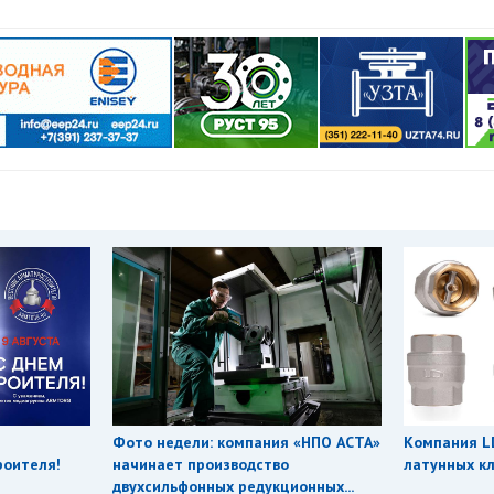
Фото недели: компания «НПО АСТА»
Компания L
роителя!
начинает производство
латунных кл
двухсильфонных редукционных...