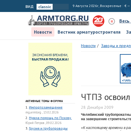
вид
9 Августа 2026г, Воскресенье
€ —
Весь
Новости
Вестник арматуростроителя
З
Новости
Заводы и предп
ЧТПЗ освоил
АКТИВНЫЕ ТЕМЫ ФОРУМА
28 Декабря 2009
1.
Импортозамещение
mg.armtorg , 13.02.2026
Челябинский трубопрокатный
2.
Нужна помощь по Пскову.
на завершение строительст
Юрий Петров , 09.02.2026
«К настоящему времени в ра
3.
Грузия и трубопроводы