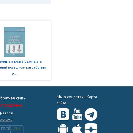
нные в книге результаты
ний позволили разработать
р...
Мы в соцсетях |
Карта
братная связь
сайта
rmtorg.News
равила
еклама