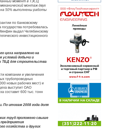
 данный момент в ТЭСЦ
 механический монтаж двух
же на 50% выполнены работы
рантии по банковскому
а государства потребовалась
е Минфин выдал Челябинскому
тегического инвестиционного
о цеха направлено на
м условий добычи и
ых ТБД для строительства
ти компании и увеличения
бных трубопроводных
000 новых рабочих мест) и
 цеха выступит ОАО
ха составит 600 тыс. тонн
. По итогам 2008 года доля
ских труб проложено свыше
 предприятия
го хозяйства и других