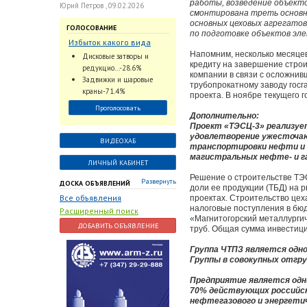
работы, возведение объекто
Юрий Петров , 09.02.2026
смонтирована треть основно
основных цеховых агрегатов
ГОЛОСОВАНИЕ
по подготовке объектов эле
Избыток какого вида
трубопроводной
Напомним, несколько месяце
Дисковые затворы и
кредиту на завершение строи
арматуры наблюдается
редукцио...-28.6%
компании в связи с осложни
на Российском рынке с
Задвижки и шаровые
трубопрокатному заводу госг
2024 по 2026 годы?
краны-71.4%
проекта. В ноябре текущего 
Проголосовать
Дополнительно:
Проект «ТЭСЦ-3» реализует
удовлетворение ужесточающ
ВИДЕОХАБ
транспортировки нефти и 
магистральных нефте- и г
ЛИЧНЫЙ КАБИНЕТ
Решение о строительстве ТЭ
Развернуть
ДОСКА ОБЪЯВЛЕНИЙ
доли ее продукции (ТБД) на 
Все объявления
проектах. Строительство цех
налоговые поступления в бюд
Расширенный поиск
«Магнитогорский металлургич
ДОБАВИТЬ ОБЪЯВЛЕНИЕ
труб. Общая сумма инвестиций
Группа ЧТПЗ является одно
Группы в совокупных отгру
Предприятие является одн
70% действующих российск
нефтегазового и энергетич