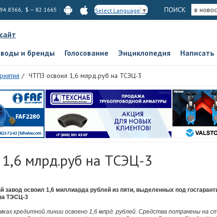
ПОИСК
в новос
 94.8366, $ — 82.1665
Select Language
▼
 сайт
аводы и бренды
Голосование
Энциклопедия
Написать
риятия
ЧТПЗ освоил 1,6 млрд.руб на ТСЭЦ-3
 1,6 млрд.руб на ТСЭЦ-3
 завод освоил 1,6 миллиарда рублей из пяти, выделенных под госгарант
ва ТЭСЦ-3
мках кредитной линии освоено 1,6 млрд. рублей. Средства потрачены на