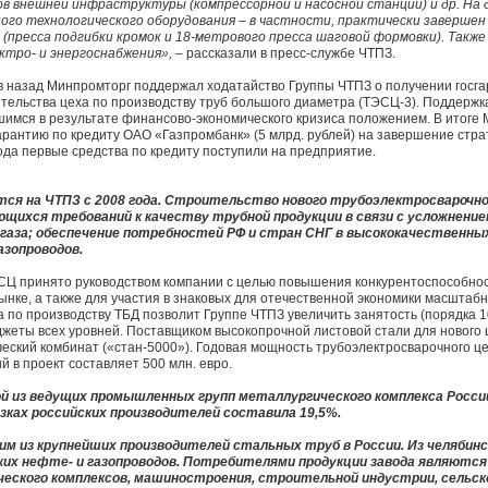
в внешней инфраструктуры (компрессорной и насосной станций) и др. На
го технологического оборудования – в частности, практически завершен
 (пресса подгибки кромок и 18-метрового пресса шаговой формовки). Так
ктро- и энергоснабжения»,
– рассказали в пресс-службе ЧТПЗ.
в назад Минпромторг поддержал ходатайство Группы ЧТПЗ о получении госга
тельства цеха по производству труб большого диаметра (ТЭСЦ-3). Поддержк
вшимся в результате финансово-экономического кризиса положением. В итог
арантию по кредиту ОАО «Газпромбанк» (5 млрд. рублей) на завершение стра
года первые средства по кредиту поступили на предприятие.
ся на ЧТПЗ с 2008 года. Строительство нового трубоэлектросварочног
ихся требований к качеству трубной продукции в связи с усложнение
газа; обеспечение потребностей РФ и стран СНГ в высококачественн
азопроводов.
СЦ принято руководством компании с целью повышения конкурентоспособнос
рынке, а также для участия в знаковых для отечественной экономики масшта
а по производству ТБД позволит Группе ЧТПЗ увеличить занятость (порядка 1
жеты всех уровней. Поставщиком высокопрочной листовой стали для нового
еский комбинат («стан-5000»). Годовая мощность трубоэлектросварочного це
 в проект составляет 500 млн. евро.
й из ведущих промышленных групп металлургического комплекса России
зках российских производителей составила 19,5%.
им из крупнейших производителей стальных труб в России. Из челябин
их нефте- и газопроводов. Потребителями продукции завода являются
еского комплексов, машиностроения, строительной индустрии, сельско