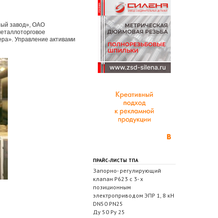
ный завод», ОАО
металлоторговое
ра». Управление активами
ПРАЙС-ЛИСТЫ ТПА
Запорно- регулирующий
клапан Р623 с 3- х
позиционным
электроприводом ЭПР 1, 8 кН
DN50 PN25
Ду 50 Ру 25