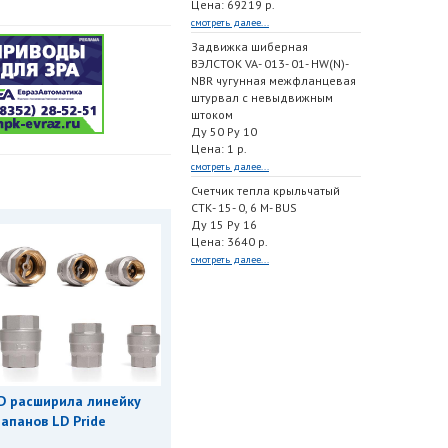
Цена: 69219 р.
смотреть далее...
Задвижка шиберная
ВЭЛСТОК VA- 013- 01- HW(N)-
NBR чугунная межфланцевая
штурвал с невыдвижным
штоком
Ду 50 Ру 10
Цена: 1 р.
смотреть далее...
Счетчик тепла крыльчатый
СТК- 15- 0, 6 M- BUS
Ду 15 Ру 16
Цена: 3640 р.
смотреть далее...
D расширила линейку
апанов LD Pride