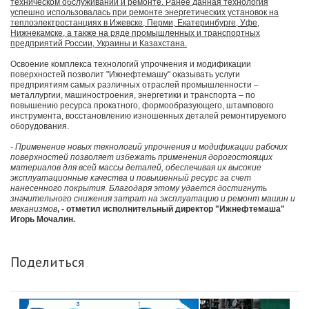
техническом обслуживании и ремонте. Ранее данная технология
успешно использовалась при ремонте энергетических установок на
теплоэлектростанциях в Ижевске, Перми, Екатеринбурге, Уфе,
Нижнекамске, а также на ряде промышленных и транспортных
предприятий России, Украины и Казахстана.
Освоение комплекса технологий упрочнения и модификации
поверхностей позволит "Ижнефтемашу" оказывать услуги
предприятиям самых различных отраслей промышленности –
металлургии, машиностроения, энергетики и транспорта – по
повышению ресурса прокатного, формообразующего, штампового
инструмента, восстановлению изношенных деталей ремонтируемого
оборудования.
- Применение новых технологий упрочнения и модификации рабочих
поверхностей позволяет избежать применения дорогостоящих
материалов для всей массы деталей, обеспечивая их высокие
эксплуатационные качества и повышенный ресурс за счет
нанесенного покрытия. Благодаря этому удается достигнуть
значительного снижения затрат на эксплуатацию и ремонт машин и
механизмов
, - отметил исполнительный директор "Ижнефтемаша"
Игорь Мочалин.
Поделиться