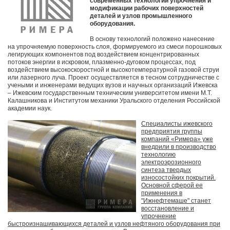
современных технологий упрочнения и
модификации рабочих поверхностей
деталей и узлов промышленного
оборудования.
В основу технологий положено нанесение
на упрочняемую поверхность слоя, формируемого из смеси порошковых
легирующих компонентов под воздействием концентрированных
потоков энергии в искровом, плазменно-дуговом процессах, под
воздействием высокоскоростной и высокотемпературной газовой струи
или лазерного луча. Проект осуществляется в тесном сотрудничестве с
учеными и инженерами ведущих вузов и научных организаций Ижевска
– Ижевским государственным техническим университетом имени М.Т.
Калашникова и Институтом механики Уральского отделения Российской
академии наук.
Специалисты ижевского
предприятия группы
компаний «Римера» уже
внедрили в производство
технологию
электроэрозионного
синтеза твердых
износостойких покрытий.
Основной сферой ее
применения в
"Ижнефтемаше" станет
восстановление и
упрочнение
быстроизнашивающихся деталей и узлов нефтяного оборудования при