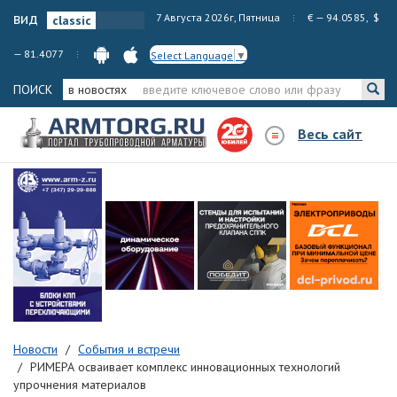
вид
7 Августа 2026г, Пятница
€ — 94.0585, $
— 81.4077
Select Language
▼
ПОИСК
в новостях
Весь сайт
Новости
События и встречи
РИМЕРА осваивает комплекс инновационных технологий
упрочнения материалов