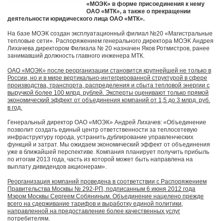
«МОЭК» в форме присоединения к нему
ОАО «МТК», а также о прекращении
деятельности юридического лица ОАО «МТК».
На базе МОЭК создан эксплуатационный филиал №20 «Магистральные
тепловые сети». Распоряжением генерального директора МОЭК Андрея
Лихачева директором Филиала № 20 назначен Яков Ротмистров, ранее
занимавший должность главного инженера МТК.
ОАО «МОЭК» после реорганизации становится крупнейшей не только в
России, но и в мире вертикально-интегрированной структурой в сфере
производства, транспорта, распределения и сбыта тепловой энергии с
выручкой более 100 млрд. рублей. Эксперты оценивают только прямой
экономический эффект от объединения компаний от 1,5 до 3 млрд. руб.
в год.
Генеральный директор ОАО «МОЭК» Андрей Лихачев: «Объединение
позволит создать единый центр ответственности за теплосетевую
инфраструктуру города, устранить дублирование управленческих
функций и затрат. Мы ожидаем экономический эффект от объединения
уже в ближайшей перспективе. Компания планирует получить прибыль
по итогам 2013 года, часть из которой может быть направлена на
выплату дивидендов акционерам».
Реорганизация компаний проведена в соответствии с Распоряжением
Правительства Москвы № 292-РП, подписанным 6 июня 2012 года
Мэром Москвы Сергеем Собяниным. Объединение нацелено прежде
всего на сдерживание тарифов и выработку единой политики,
направленной на предоставление более качественных услуг
потребителям.