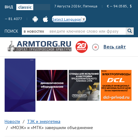
вид
7 Августа 2026г, Пятница
€ — 94.0585, $
— 81.4077
Select Language
▼
ПОИСК
в новостях
Весь сайт
Новости
ТЭК и энергетика
«МОЭК» и «МТК» завершили объединение