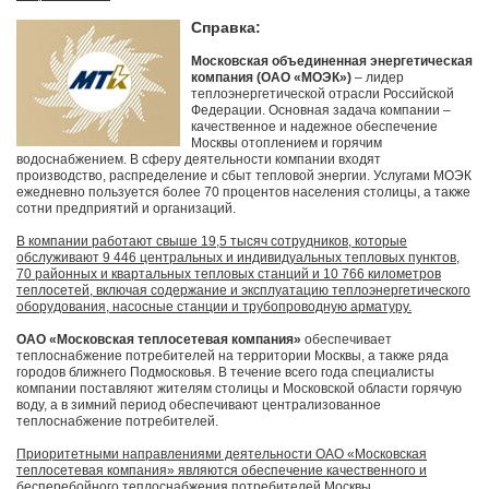
Справка:
Московская объединенная энергетическая
компания (ОАО «МОЭК»)
– лидер
теплоэнергетической отрасли Российской
Федерации. Основная задача компании –
качественное и надежное обеспечение
Москвы отоплением и горячим
водоснабжением. В сферу деятельности компании входят
производство, распределение и сбыт тепловой энергии. Услугами МОЭК
ежедневно пользуется более 70 процентов населения столицы, а также
сотни предприятий и организаций.
В компании работают свыше 19,5 тысяч сотрудников, которые
обслуживают 9 446 центральных и индивидуальных тепловых пунктов,
70 районных и квартальных тепловых станций и 10 766 километров
теплосетей, включая содержание и эксплуатацию теплоэнергетического
оборудования, насосные станции и трубопроводную арматуру.
ОАО «Московская теплосетевая компания»
обеспечивает
теплоснабжение потребителей на территории Москвы, а также ряда
городов ближнего Подмосковья. В течение всего года специалисты
компании поставляют жителям столицы и Московской области горячую
воду, а в зимний период обеспечивают централизованное
теплоснабжение потребителей.
Приоритетными направлениями деятельности ОАО «Московская
теплосетевая компания» являются обеспечение качественного и
бесперебойного теплоснабжения потребителей Москвы.