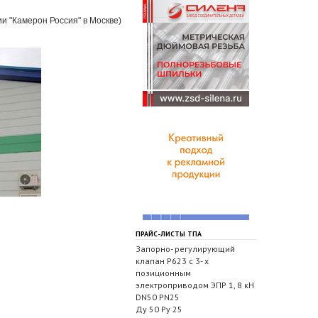
ии "Камерон Россия" в Москве)
ПРАЙС-ЛИСТЫ ТПА
Запорно- регулирующий
клапан Р623 с 3- х
позиционным
электроприводом ЭПР 1, 8 кН
DN50 PN25
Ду 50 Ру 25