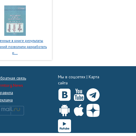
нные в книге результаты
ний позволили разработать
р...
Мы в соцсетях |
Карта
братная связь
сайта
rmtorg.News
равила
еклама