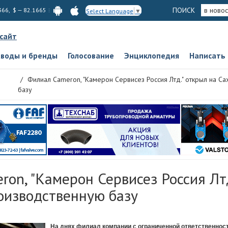
ПОИСК
в новос
366, $ — 82.1665
Select Language
▼
 сайт
аводы и бренды
Голосование
Энциклопедия
Написать
Филиал Cameron, "Камерон Сервисез Россия Лтд." открыл на С
базу
on, "Камерон Сервисез Россия Лтд
оизводственную базу
На днях филиал компании с ограниченной ответственнос