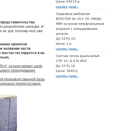
Цена: 69219 р.
смотреть далее...
Задвижка шиберная
ВЭЛСТОК VA- 013- 01- HW(N)-
о представительства
NBR чугунная межфланцевая
по разработке шельфа. И
штурвал с невыдвижным
 не зря, потому что уже
штоком
Ду 50 Ру 10
Цена: 1 р.
наших проектов
ое название части
смотреть далее...
 жестко тестируется и на
Счетчик тепла крыльчатый
льно.
СТК- 15- 0, 6 M- BUS
Ду 15 Ру 16
 Лтд", осуществляют шеф-
ьевого оборудования.
Цена: 3640 р.
смотреть далее...
вой производственной базы
ециально прилетел вице-