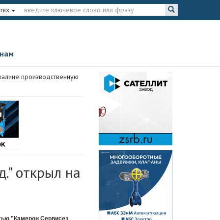
тях
 нам
ахалине производственную
." открыл на
тью "Камерон Сервисез