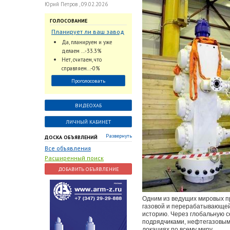
Юрий Петров , 09.02.2026
ГОЛОСОВАНИЕ
Планирует ли ваш завод
использовать
Да, планируем и уже
промышленный
делаем ...-33.3%
интеллект и цифровые
Нет, считаем, что
заказы для ускорения
справляем...-0%
обработки заказов и
Проголосовать
оперативной отгрузки
продукции конечному
потребителю?
ВИДЕОХАБ
ЛИЧНЫЙ КАБИНЕТ
Развернуть
ДОСКА ОБЪЯВЛЕНИЙ
Все объявления
Расширенный поиск
ДОБАВИТЬ ОБЪЯВЛЕНИЕ
Одним из ведущих мировых пр
газовой и перерабатывающей
историю. Через глобальную с
подрядчиками, нефтегазовы
локациях по всему миру.