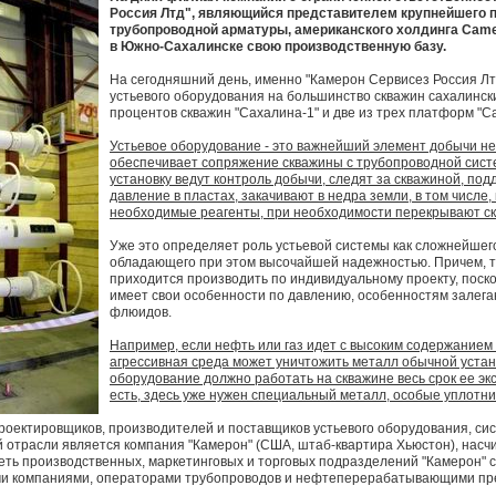
Россия Лтд", являющийся представителем крупнейшего 
трубопроводной арматуры, американского холдинга Came
в Южно-Сахалинске свою производственную базу.
На сегодняшний день, именно "Камерон Сервисез Россия Л
устьевого оборудования на большинство скважин сахалинск
процентов скважин "Сахалина-1" и две из трех платформ "Са
Устьевое оборудование - это важнейший элемент добычи не
обеспечивает сопряжение скважины с трубопроводной сист
установку ведут контроль добычи, следят за скважиной, п
давление в пластах, закачивают в недра земли, в том числе,
необходимые реагенты, при необходимости перекрывают скв
Уже это определяет роль устьевой системы как сложнейшег
обладающего при этом высочайшей надежностью. Причем, т
приходится производить по индивидуальному проекту, поск
имеет свои особенности по давлению, особенностям залега
флюидов.
Например, если нефть или газ идет с высоким содержанием 
агрессивная среда может уничтожить металл обычной установ
оборудование должно работать на скважине весь срок ее экс
есть, здесь уже нужен специальный металл, особые уплотнит
оектировщиков, производителей и поставщиков устьевого оборудования, сис
 отрасли является компания "Камерон" (США, штаб-квартира Хьюстон), на
еть производственных, маркетинговых и торговых подразделений "Камерон" 
ми компаниями, операторами трубопроводов и нефтеперерабатывающими пр