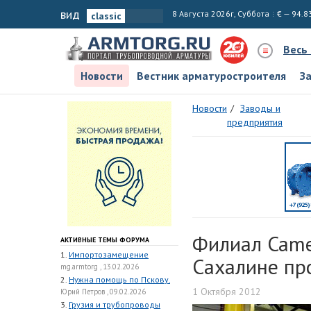
вид
8 Августа 2026г, Суббота
€ — 94.8
Весь
Новости
Вестник арматуростроителя
З
Новости
Заводы и
предприятия
Филиал Camer
АКТИВНЫЕ ТЕМЫ ФОРУМА
1.
Импортозамещение
Сахалине пр
mg.armtorg , 13.02.2026
2.
Нужна помощь по Пскову.
1 Октября 2012
Юрий Петров , 09.02.2026
3.
Грузия и трубопроводы