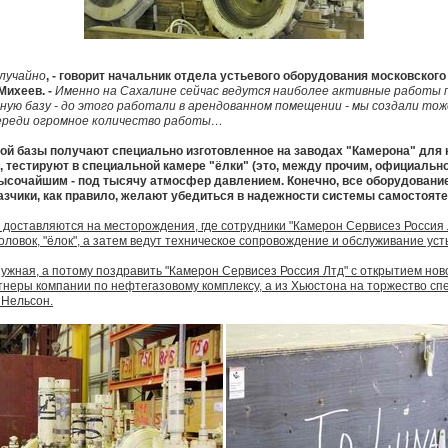
случайно
, - говорит начальник отдела устьевого оборудования московског
Михеев. -
Именно на Сахалине сейчас ведутся наиболее активные работы 
ую базу - до этого работали в арендованном помещении - мы создали тоже
ереди огромное количество работы…
ой базы получают специально изготовленное на заводах "Камерона" для 
, тестируют в специальной камере "ёлки" (это, между прочим, официальн
ысочайшим - под тысячу атмосфер давлением. Конечно, все оборудование
казчики, как правило, желают убедиться в надежности системы самостояте
доставляются на месторождения, где сотрудники "Камерон Сервисез Россия
оловок, "ёлок", а затем ведут техническое сопровождение и обслуживание уст
нужная, а потому поздравить "Камерон Сервисез Россия Лтд" с открытием но
неры компании по нефтегазовому комплексу, а из Хьюстона на торжество сп
 Нельсон.