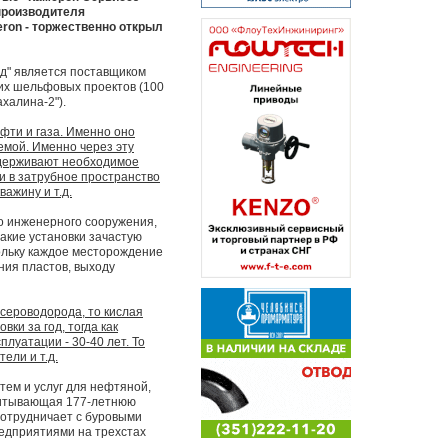
производителя
ron - торжественно открыл
тд" является поставщиком
их шельфовых проектов (100
халина-2").
фти и газа. Именно оно
емой. Именно через эту
оддерживают необходимое
 и в затрубное пространство
ажину и т.д.
о инженерного сооружения,
акие установки зачастую
ольку каждое месторождение
ния пластов, выходу
сероводорода, то кислая
ки за год, тогда как
плуатации - 30-40 лет. То
ели и т.д.
тем и услуг для нефтяной,
считывающая 177-летнюю
сотрудничает с буровыми
едприятиями на трехстах