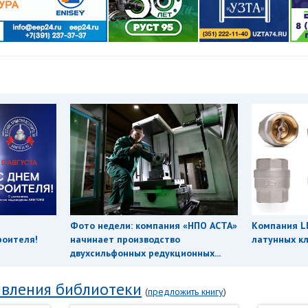
Фото недели: компания «НПО АСТА»
Компания L
роителя!
начинает производство
латунных кл
двухсильфонных редукционных...
вления библиотеки
(
предложить книгу
)