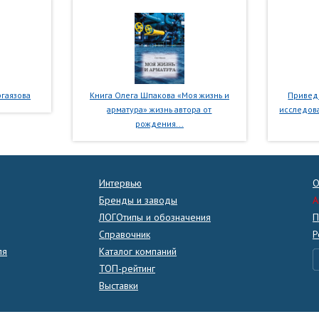
гаязова
Книга Олега Шпакова «Моя жизнь и
Приведе
арматура» жизнь автора от
исследова
рождения...
Интервью
О
Бренды и заводы
A
ЛОГОтипы и обозначения
П
Справочник
Р
ля
Каталог компаний
ТОП-рейтинг
Выставки