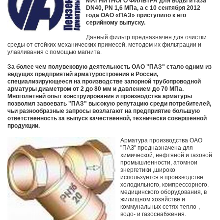
МАГНИТНОГО ФИЛЬТРА для воды и газа
DN40, PN 1,6 МПа, а с 10 сентября 2012
года ОАО «ПАЗ» приступило к его
серийному выпуску.
Данный фильтр предназначен для очистки
среды от стойких механических примесей, методом их фильтрации и
улавливания с помощью магнита.
За более чем полувековую деятельность ОАО "ПАЗ" стало одним из
ведущих предприятий арматуростроения в России,
специализирующееся на производстве запорной трубопроводной
арматуры диаметром от 2 до 80 мм и давлением до 70 МПа.
Многолетний опыт конструирования и производства арматуры
позволил завоевать "ПАЗ" высокую репутацию среди потребителей,
чьи разнообразные запросы возлагают на предприятие большую
ответственность за выпуск качественной, технически совершенной
продукции.
Арматура производства ОАО
"ПАЗ" предназначена для
химической, нефтяной и газовой
промышленности, атомнои
энергетики ,широко
используется в производстве
холодильного, компрессорного,
медицинского оборудования, в
жилищном хозяйстве и
коммунальных сетях тепло-,
водо- и газоснабжения.