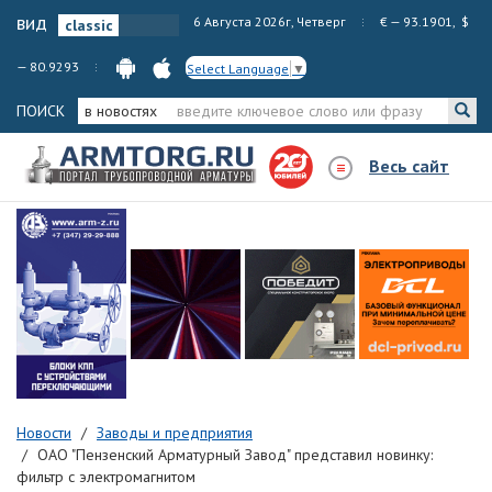
вид
6 Августа 2026г, Четверг
€ — 93.1901, $
— 80.9293
Select Language
▼
ПОИСК
в новостях
Весь сайт
Новости
Заводы и предприятия
ОАО "Пензенский Арматурный Завод" представил новинку:
фильтр с электромагнитом