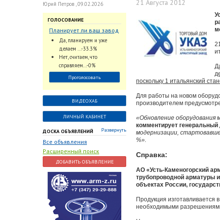
21 Августа 2012
Юрий Петров , 09.02.2026
У
ГОЛОСОВАНИЕ
р
м
Планирует ли ваш завод
использовать
Да, планируем и уже
2
промышленный
делаем ...-33.3%
и
интеллект и цифровые
Нет, считаем, что
заказы для ускорения
справляем...-0%
Д
обработки заказов и
д
Проголосовать
оперативной отгрузки
поскольку 1 итальянский ста
продукции конечному
Для работы на новом оборудо
потребителю?
ВИДЕОХАБ
производителем предусмотре
ЛИЧНЫЙ КАБИНЕТ
«Обновление оборудования м
комментирует генеральный 
Развернуть
ДОСКА ОБЪЯВЛЕНИЙ
модернизации, стартовавшей
%».
Все объявления
Расширенный поиск
Справка:
ДОБАВИТЬ ОБЪЯВЛЕНИЕ
АО «Усть-Каменогорский арм
трубопроводной арматуры и
объектах России, государст
Продукция изготавливается в
необходимыми разрешениями