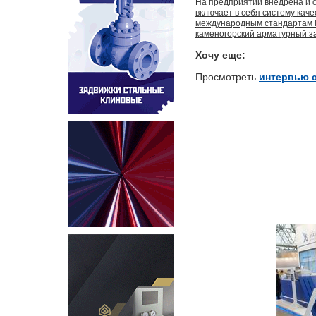
На предприятии внедрена и с
включает в себя систему кач
международным стандартам I
каменогорский арматурный за
Хочу еще:
Просмотреть
интервью с