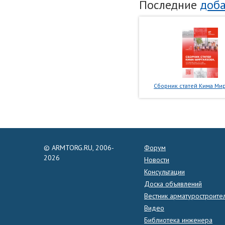
Последние
доба
Сборник статей Кима Мир
© ARMTORG.RU, 2006-
Форум
2026
Новости
Консультации
Доска объявлений
Вестник арматуростроите
Видео
Библиотека инженера