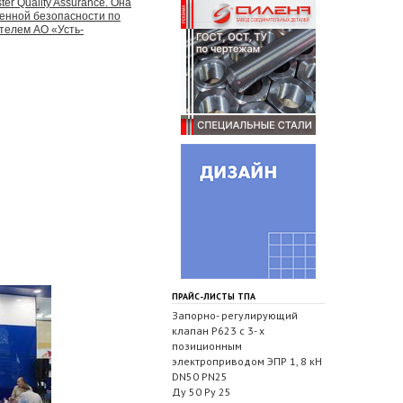
r Quality Assurance. Она
ленной безопасности по
телем АО «Усть-
ПРАЙС-ЛИСТЫ ТПА
Запорно- регулирующий
клапан Р623 с 3- х
позиционным
электроприводом ЭПР 1, 8 кН
DN50 PN25
Ду 50 Ру 25