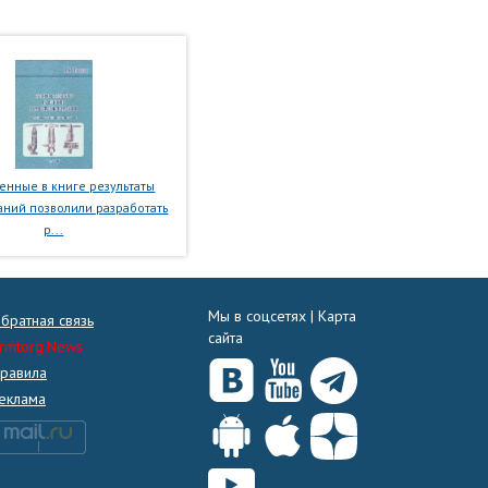
нные в книге результаты
ний позволили разработать
р...
Мы в соцсетях |
Карта
братная связь
сайта
rmtorg.News
равила
еклама