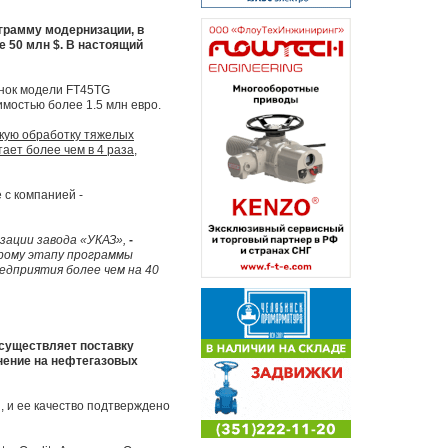
грамму модернизации, в
 50 млн $. В настоящий
анок модели FT45TG
остью более 1.5 млн евро.
кую обработку тяжелых
ает более чем в 4 раза,
 с компанией -
зации завода «УКАЗ»,
-
орому этапу программы
едприятия более чем на 40
осуществляет поставку
нение на нефтегазовых
, и ее качество подтверждено