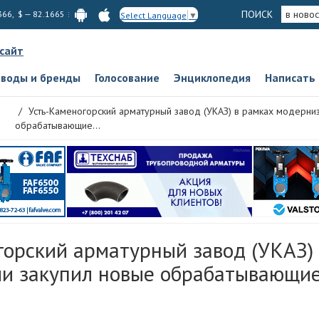
ПОИСК
в новос
366, $ — 82.1665
Select Language
▼
 сайт
аводы и бренды
Голосование
Энциклопедия
Написать
Усть-Каменогорский арматурный завод (УКАЗ) в рамках модерни
обрабатывающие...
горский арматурный завод (УКАЗ)
и закупил новые обрабатывающие