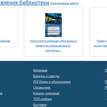
вления библиотеки
(
предложить книгу
)
гаязова
Книга Олега Шпакова «Моя жизнь и
Приведе
арматура» жизнь автора от
исследова
рождения...
Интервью
О
Бренды и заводы
A
ЛОГОтипы и обозначения
П
Справочник
Р
ля
Каталог компаний
ТОП-рейтинг
Выставки