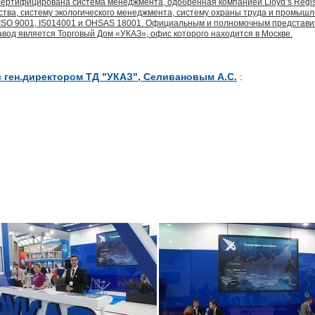
ертифицирована система менеджмента, одобренная компанией Lloyd’s Registe
ества, систему экологического менеджмента, систему охраны труда и промыш
SO 9001, IS014001 и OHSAS 18001. Официальным и полномочным представи
вод является Торговый Дом «УКАЗ», офис которого находится в Москве.
 ген.директором ТД "УКАЗ", Селивановым А.С.
: