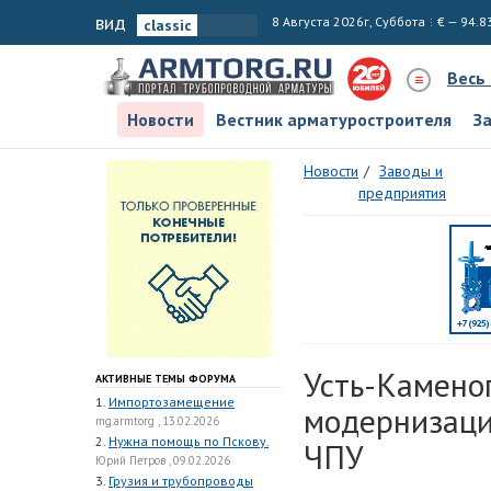
вид
8 Августа 2026г, Суббота
€ — 94.8
Весь
Новости
Вестник арматуростроителя
З
Новости
Заводы и
предприятия
Усть-Камено
АКТИВНЫЕ ТЕМЫ ФОРУМА
1.
Импортозамещение
модернизаци
mg.armtorg , 13.02.2026
2.
Нужна помощь по Пскову.
ЧПУ
Юрий Петров , 09.02.2026
3.
Грузия и трубопроводы