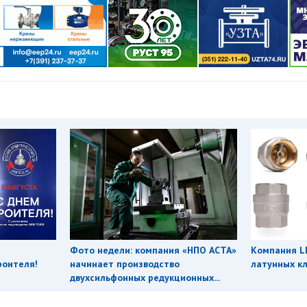
Фото недели: компания «НПО АСТА»
Компания L
роителя!
начинает производство
латунных кл
двухсильфонных редукционных...