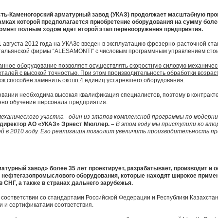
сть-Каменогорский арматурный завод (УКАЗ) продолжает масштабную про
амках которой предполагается приобретение оборудования на сумму более
омент полным ходом идет второй этап перевооружения предприятия.
1 августа 2012 года на УКАЗе введен в эксплуатацию фрезерно-расточной ст
тальянской фирмы “ALESAMONTI” с числовым программным управлением стоим
анное оборудование позволяет осуществлять скоростную силовую механичес
еталей с высокой точностью. При этом производительность обработки возраст
нок способен заменить около 4 единиц устаревшего оборудования.
вании необходима высокая квалификация специалистов, поэтому в контракте
но обучение персонала предприятия.
еханического участка - один из этапов комплексной программы по модерни
директор АО «УКАЗ» Эрнест Мюллер. –
В этом году мы приступили ко вт
 в 2010 году. Его реализация позволит увеличить производительность пр
атурный завод» более 35 лет проектирует, разрабатывает, производит и 
 нефтегазопромыслового оборудования, которые находят широкое приме
в СНГ, а также в странах дальнего зарубежья.
 соответствии со стандартами Российской Федерации и Республики Казахстан
 и сертификатами соответствия.