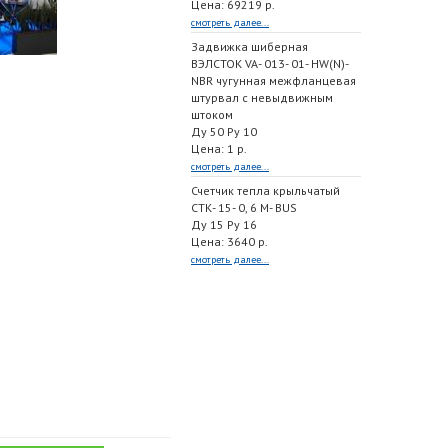
Цена: 69219 р.
смотреть далее...
Задвижка шиберная
ВЭЛСТОК VA- 013- 01- HW(N)-
NBR чугунная межфланцевая
штурвал с невыдвижным
штоком
Ду 50 Ру 10
Цена: 1 р.
смотреть далее...
Счетчик тепла крыльчатый
СТК- 15- 0, 6 M- BUS
Ду 15 Ру 16
Цена: 3640 р.
смотреть далее...