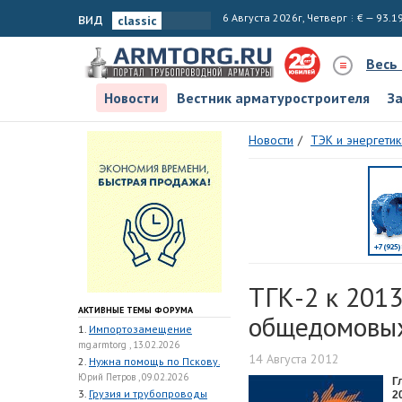
вид
6 Августа 2026г, Четверг
€ — 93.1
Весь
Новости
Вестник арматуростроителя
З
Новости
ТЭК и энергетик
ТГК-2 к 2013
АКТИВНЫЕ ТЕМЫ ФОРУМА
общедомовых
1.
Импортозамещение
mg.armtorg , 13.02.2026
14 Августа 2012
2.
Нужна помощь по Пскову.
Юрий Петров , 09.02.2026
Г
3.
Грузия и трубопроводы
2