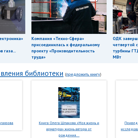
ектроника»
Компания «Техно-Сфера»
ОДК заверш
присоединилась к федеральному
четвертой с
 газа...
проекту «Производительность
турбины ГТ
труда»
МВт
вления библиотеки
(
предложить книгу
)
гаязова
Книга Олега Шпакова «Моя жизнь и
Приведе
арматура» жизнь автора от
исследова
рождения...