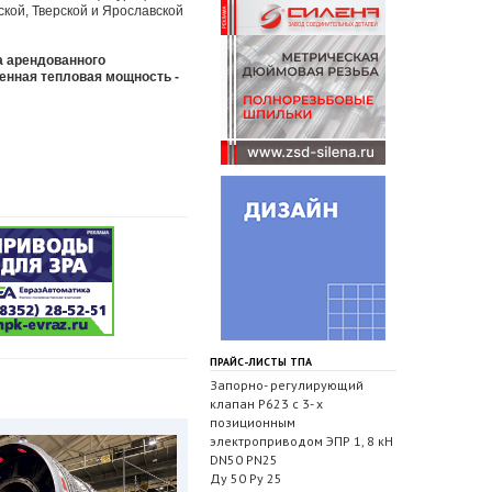
ской, Тверской и Ярославской
а арендованного
ленная тепловая мощность -
ПРАЙС-ЛИСТЫ ТПА
Запорно- регулирующий
клапан Р623 с 3- х
позиционным
электроприводом ЭПР 1, 8 кН
DN50 PN25
Ду 50 Ру 25