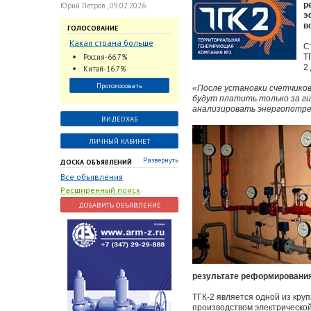
р
Юрий Петров , 09.02.2026
э
в
ГОЛОСОВАНИЕ
Какая страна больше
С
всего поставляет
Россия-66.7%
Т
трубопроводную
2
Китай-16.7%
арматуру в химическую
Проголосовать
«После установки счетчиков
отрасль?
будут платить только за ги
анализировать энергопотре
ВИДЕОХАБ
ЛИЧНЫЙ КАБИНЕТ
Развернуть
ДОСКА ОБЪЯВЛЕНИЙ
Все объявления
Расширенный поиск
ДОБАВИТЬ ОБЪЯВЛЕНИЕ
результате реформирования
ТГК-2 является одной из кру
производством электрической