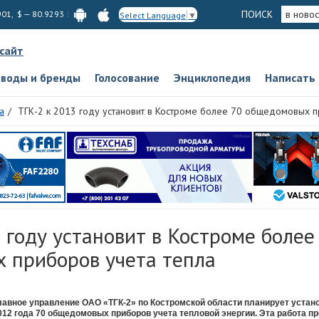
ПОИСК
в новос
901, $ — 80.9293
Select Language
▼
 сайт
аводы и бренды
Голосование
Энциклопедия
Написать
а
ТГК-2 к 2013 году установит в Костроме более 70 общедомовых п
 году установит в Костроме более
 приборов учета тепла
лавное управление ОАО «ТГК-2» по Костромской области планирует устано
012 года 70 общедомовых приборов учета тепловой энергии. Эта работа п