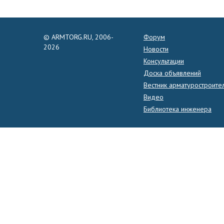
© ARMTORG.RU, 2006-
Форум
2026
Новости
Консультации
Доска объявлений
Вестник арматуростроите
Видео
Библиотека инженера