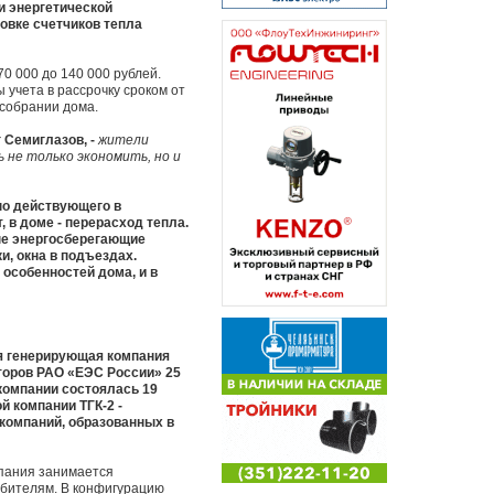
и энергетической
новке счетчиков тепла
0 000 до 140 000 рублей.
 учета в рассрочку сроком от
 собрании дома.
 Семиглазов, -
жители
 не только экономить, но и
но действующего в
 в доме - перерасход тепла.
ые энергосберегающие
и, окна в подъездах.
особенностей дома, и в
я генерирующая компания
торов РАО «ЕЭС России» 25
компании состоялась 19
й компании ТГК-2 -
компаний, образованных в
мпания занимается
ребителям. В конфигурацию