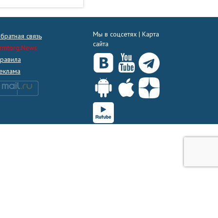
Мы в соцсетях |
Карта
братная связь
сайта
rmtorg.News
равила
еклама