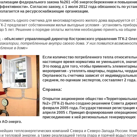
еализации федерального закона №261 «Об энергосбережении и повышени
ффективности». Согласно закону, с 1 июля 2012 года обязанность по уста
озлагается на ресурсоснабжающие организации.
тоимость одного счетчика для многоквартирного жилого дома варьируется от 7
ГК-2 предлагает собственникам жилья выгодные условия - установить приборы
 до 5 лет. Решение о порядке оплаты жителям необходимо принять на общем
,
- объясняет управляющий директор Костромского управления ТГК-2 Олег
гакалории, потребленные внутри своего дома. У них появится возможность
бление в доме»
Если количество потребленного тепла относитель
настоящее время норматива не уменьшится, значит,
Это повод для того, чтобы применять элементарн
мероприятия - утеплять квартиры, подвалы, чердак
Окупаемость счетчика зависит от индивидуальных 
среднем, по оценкам экспертов, составляет 2 года.
Справка:
Открытое акционерное общество «Территориальна
№2» (ТГК-2) было создано решением Совета дирек
февраля 2005 года. Государственная регистрация 
апреля 2005 г. Принцип формирования операционно
присоединение к ней региональных генерирующих 
 АО-энерго.
пнейших теплоэнергетических компаний Севера и Северо-Запада России. Ко
 и тепловой энергии, а также реализацией тепла (пара и горячей воды) пот