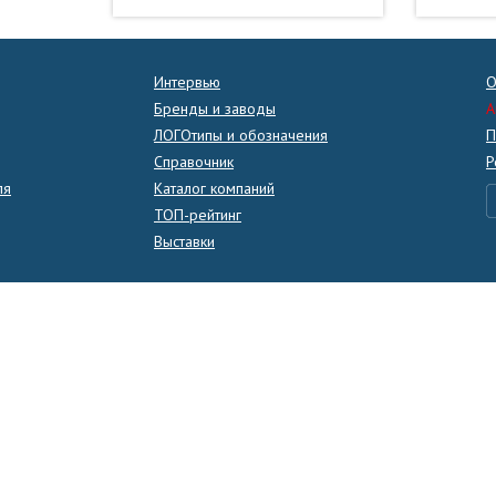
Интервью
О
Бренды и заводы
A
ЛОГОтипы и обозначения
П
Справочник
Р
ля
Каталог компаний
ТОП-рейтинг
Выставки