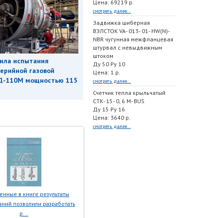
Цена: 69219 р.
смотреть далее...
Задвижка шиберная
ВЭЛСТОК VA- 013- 01- HW(N)-
NBR чугунная межфланцевая
штурвал с невыдвижным
штоком
ила испытания
Ду 50 Ру 10
ерийной газовой
Цена: 1 р.
Д-110М мощностью 115
смотреть далее...
Счетчик тепла крыльчатый
СТК- 15- 0, 6 M- BUS
Ду 15 Ру 16
Цена: 3640 р.
смотреть далее...
нные в книге результаты
ний позволили разработать
р...