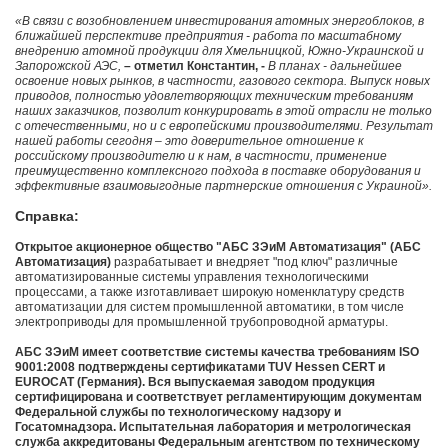
«В связи с возобновлением инвестирования атомных энергоблоков, в
ближайшей перспективе предприятия - работа по масштабному
внедрению атомной продукции для Хмельницкой, Южно-Украинской и
Запорожской АЭС,
– отметил Константин, -
В планах - дальнейшее
освоение новых рынков, в частности, газового сектора. Выпуск новых
приводов, полностью удовлетворяющих техническим требованиям
наших заказчиков, позволит конкурировать в этой отрасли не только
с отечественными, но и с европейскими производителями. Результат
нашей работы сегодня – это доверительное отношение к
российскому производителю и к нам, в частности, применение
преимущественно комплексного подхода в поставке оборудования и
эффективные взаимовыгодные партнерские отношения с Украиной».
Справка:
Открытое акционерное общество "АБС ЗЭиМ Автоматизация" (АБС
Автоматизация)
разрабатывает и внедряет "под ключ" различные
автоматизированные системы управления технологическими
процессами, а также изготавливает широкую номенклатуру средств
автоматизации для систем промышленной автоматики, в том числе
электроприводы для промышленной трубопроводной арматуры.
АБС ЗЭиМ имеет соответствие системы качества требованиям ISO
9001:2008 подтверждены сертификатами TUV Hessen CERT и
EUROCAT (Германия). Вся выпускаемая заводом продукция
сертифицирована и соответствует регламентирующим документам
Федеральной службы по технологическому надзору и
Госатомнадзора. Испытательная лаборатория и метрологическая
служба аккредитованы Федеральным агентством по техническому