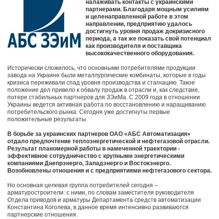
налаживать контакты с украинскими
партнерами. Благодаря мощным усилиям
и целенаправленной работе в этом
направлении, предприятию удалось
достигнуть уровня продаж докризисного
периода, а так же показать свой потенциал
как производителя и поставщика
высококачественного оборудования.
Исторически сложилось, что основными потребителями продукции
завода на Украине были металлургические комбинаты, которые в годы
кризиса переживали спад уровня производства и стагнацию. Такое
положение дел привело к обвалу продаж в отрасли и, как следствие,
потере стабильных партнеров для ЗЭиМа. С 2009 года в отношении
Украины ведется активная работа по восстановлению и наращиванию
потребительского рынка. Сегодня уже достигнуты первые
положительные результаты.
В борьбе за украинских партнеров ОАО «АБС Автоматизация»
отдало предпочтение теплоэнергетической и нефтегазовой отрасли.
Результат планомерной работы в намеченной траектории -
эффективное сотрудничество с крупными энергетическими
компаниями Днепрэнерго, Западэнерго и Востокэнерго.
Возобновлены отношения и с предприятиями нефтегазового сектора.
Но основная целевая группа потребителей сегодня –
арматуростроители: с ними, по словам заместителя руководителя
Отдела приводов и арматуры Департамента средств автоматизации
Константина Коголева, в данное время интенсивно развиваются
партнерские отношения.