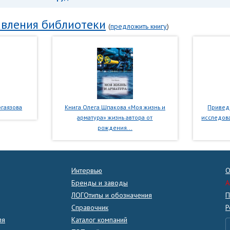
вления библиотеки
(
предложить книгу
)
гаязова
Книга Олега Шпакова «Моя жизнь и
Приведе
арматура» жизнь автора от
исследова
рождения...
Интервью
О
Бренды и заводы
A
ЛОГОтипы и обозначения
П
Справочник
Р
ля
Каталог компаний