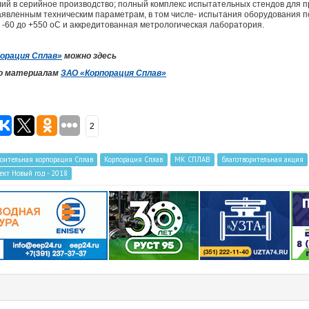
ий в серийное производство; полный комплекс испытательных стендов для 
аявленным техническим параметрам, в том числе- испытания оборудования п
 -60 до +550 оС и аккредитованная метрологическая лаборатория.
орация Сплав»
можно здесь
по материалам
ЗАО «Корпорация Сплав»
2
ительная корпорация Сплав
Корпорация Сплав
МК СПЛАВ
благотворительная акция
ект Новый год - 2018