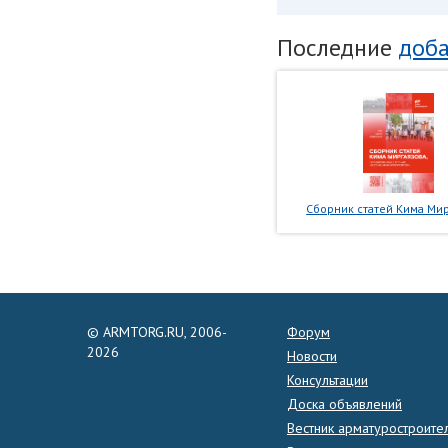
Последние
доба
Сборник статей Кима Мир
© ARMTORG.RU, 2006-
Форум
2026
Новости
Консультации
Доска объявлений
Вестник арматуростроите