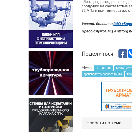
образцов до внедрения издел
продукции на соответствие з
72 МПа и при температуре от
Узнать больше о
ЗАО «Корп
Пресс-служба МЦ Armtorg 
Поделиться
Метки
СПЛАВ-МК
Машиностро
производство полного цикла
про
Новости по теме