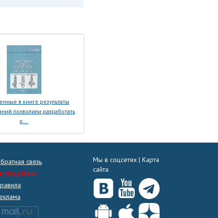
нные в книге результаты
ний позволили разработать
р...
Мы в соцсетях |
Карта
братная связь
сайта
rmtorg.News
равила
еклама