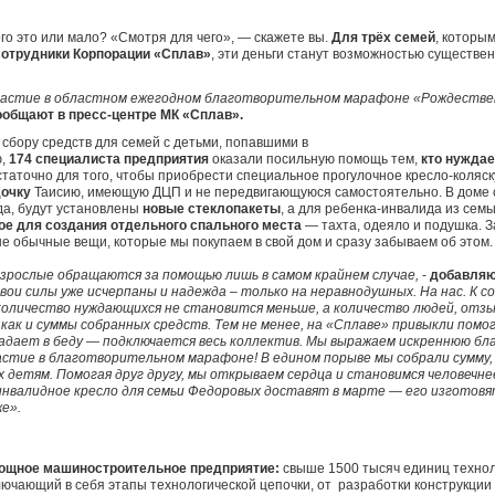
го это или мало? «Смотря для чего», — скажете вы.
Для трёх семей
, которым
сотрудники Корпорации «Сплав»
, эти деньги станут возможностью существен
частие в областном ежегодном благотворительном марафоне «Рождествен
ообщают в пресс-центре МК
«Сплав».
о сбору средств для семей с детьми, попавшими в
ю,
174 специалиста предприятия
оказали посильную помощь тем,
кто нуждае
таточно для того, чтобы приобрести специальное прогулочное кресло-коляск
очку
Таисию, имеющую ДЦП и не передвигающуюся самостоятельно. В доме 
а, будут установлены
новые стеклопакеты
, а для ребенка-инвалида из сем
ое для создания отдельного спального места
— тахта, одеяло и подушка. З
 обычные вещи, которые мы покупаем в свой дом и сразу забываем об этом.
зрослые обращаются за помощью лишь в самом крайнем случае,
-
добавляю
свои силы уже исчерпаны и надежда – только на неравнодушных. На нас. К 
количество нуждающихся не становится меньше, а количество людей, отзыв
как и суммы собранных средств. Тем не менее, на «Сплаве» привыкли помог
падает в беду — подключается весь коллектив. Мы выражаем искреннюю бл
астие в благотворительном марафоне! В едином порыве мы собрали сумму,
 детям. Помогая друг другу, мы открываем сердца и становимся человечнее
инвалидное кресло для семьи Федоровых доставят в марте — его изготовят
е».
ощное машиностроительное предприятие:
свыше 1500 тысяч единиц технол
лючающий в себя этапы технологической цепочки, от разработки конструкции