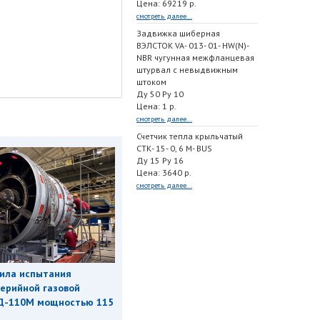
Цена: 69219 р.
смотреть далее...
Задвижка шиберная
ВЭЛСТОК VA- 013- 01- HW(N)-
NBR чугунная межфланцевая
штурвал с невыдвижным
штоком
Ду 50 Ру 10
Цена: 1 р.
смотреть далее...
Счетчик тепла крыльчатый
СТК- 15- 0, 6 M- BUS
Ду 15 Ру 16
Цена: 3640 р.
смотреть далее...
ила испытания
ерийной газовой
Д-110М мощностью 115