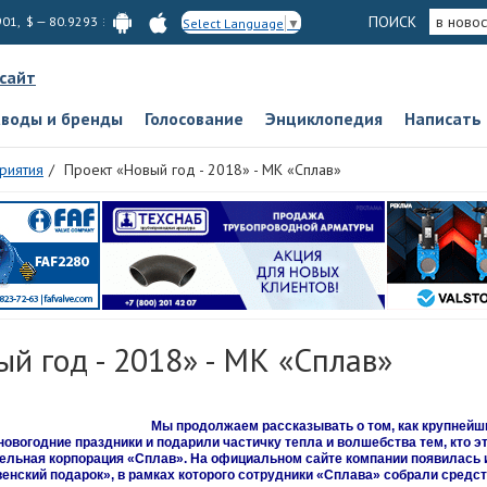
ПОИСК
в новос
901, $ — 80.9293
Select Language
▼
 сайт
аводы и бренды
Голосование
Энциклопедия
Написать
риятия
Проект «Новый год - 2018» - МК «Сплав»
й год - 2018» - МК «Сплав»
Мы продолжаем рассказывать о том, как крупнейш
овогодние праздники и подарили частичку тепла и волшебства тем, кто э
ельная корпорация «Сплав». На официальном сайте компании появилась
нский подарок», в рамках которого сотрудники «Сплава» собрали средс