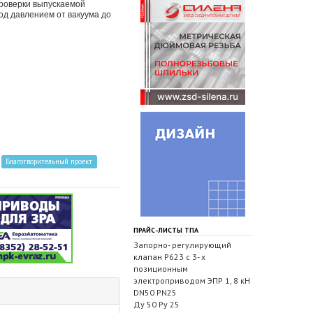
проверки выпускаемой
од давлением от вакуума до
Благотворительный проект
ПРАЙС-ЛИСТЫ ТПА
Запорно- регулирующий
клапан Р623 с 3- х
позиционным
электроприводом ЭПР 1, 8 кН
DN50 PN25
Ду 50 Ру 25