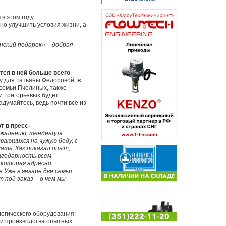
 в этом году
но улучшить условия жизни, а
ский подарок» – добрая
тся в ней больше всего
.
у для Татьяны Федоровой,
в
семьи Пчелиных, также
ьи Григорьевых будет
адумайтесь, ведь почти всё из
т в пресс-
сожалению, тенденция
ающихся на чужую беду, с
ать. Как показал опыт,
агодарность всем
 которая адресно
.Уже в январе две семьи
 под заказ – о чем мы
огического оборудования;
 и производства опытных