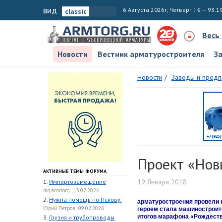
вид
6 Августа 2026г, Четверг
€ — 93.1
Весь
Новости
Вестник арматуростроителя
З
Новости
Заводы и предп
Проект «Новы
АКТИВНЫЕ ТЕМЫ ФОРУМА
19 Января 2018
1.
Импортозамещение
mg.armtorg , 13.02.2026
2.
Нужна помощь по Пскову.
арматуростроения провели н
Юрий Петров , 09.02.2026
героем стала машиностроит
итогов
марафона «Рождестве
3.
Грузия и трубопроводы