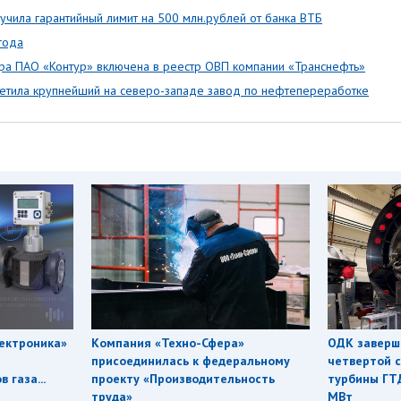
учила гарантийный лимит на 500 млн.рублей от банка ВТБ
года
а ПАО «Контур» включена в реестр ОВП компании «Транснефть»
етила крупнейший на северо-западе завод по нефтепереработке
ектроника»
Компания «Техно-Сфера»
ОДК заверш
присоединилась к федеральному
четвертой с
 газа...
проекту «Производительность
турбины ГТ
труда»
МВт