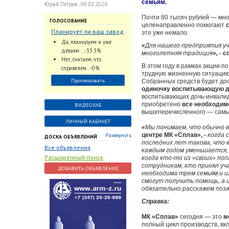
семьям.
Юрий Петров , 09.02.2026
Почти 80 тысяч рублей — мно
ГОЛОСОВАНИЕ
целенаправленно помогают
Планирует ли ваш завод
это уже немало.
использовать
Да, планируем и уже
«
Для нашего предприятия у
промышленный
делаем ...-33.3%
многолетняя традиция
»,
- с
интеллект и цифровые
Нет, считаем, что
заказы для ускорения
В этом году в рамках акции п
справляем...-0%
трудную жизненную ситуаци
обработки заказов и
Проголосовать
Собранных средств будет дос
оперативной отгрузки
одиночку воспитывающую д
продукции конечному
воспитывающих дочь-инвалид
потребителю?
приобретено
все необходим
ВИДЕОХАБ
вышеперечисленного — самые
ЛИЧНЫЙ КАБИНЕТ
«
Мы понимаем, что обычно в
центре МК
«Сплав», -
когда 
Развернуть
ДОСКА ОБЪЯВЛЕНИЙ
последних лет такова, что 
Все объявления
каждым годом уменьшается, 
Расширенный поиск
когда кто-то из «своих» по
сотрудникам, кто принял уч
ДОБАВИТЬ ОБЪЯВЛЕНИЕ
необходима трем семьям и их
смогут получить помощь, а 
обязательно расскажем позж
Справка:
МК «Сплав»
сегодня — это
м
полный цикл производств, вк