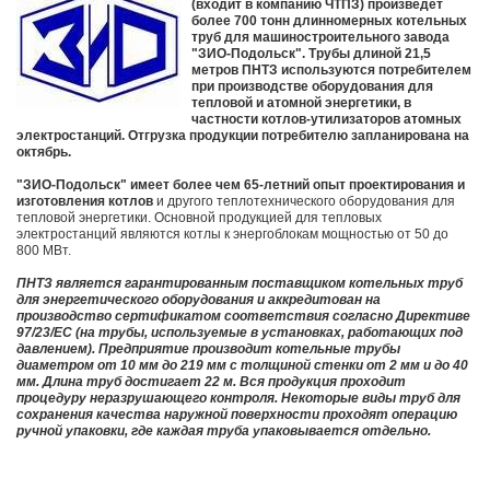
(входит в компанию ЧТПЗ) произведет
более 700 тонн длинномерных котельных
труб для машиностроительного завода
"ЗИО-Подольск". Трубы длиной 21,5
метров ПНТЗ используются потребителем
при производстве оборудования для
тепловой и атомной энергетики, в
частности котлов-утилизаторов атомных
электростанций. Отгрузка продукции потребителю запланирована на
октябрь.
"ЗИО-Подольск" имеет более чем 65-летний опыт проектирования и
изготовления котлов
и другого теплотехнического оборудования для
тепловой энергетики. Основной продукцией для тепловых
электростанций являются котлы к энергоблокам мощностью от 50 до
800 МВт.
ПНТЗ является гарантированным поставщиком котельных труб
для энергетического оборудования и аккредитован на
производство сертификатом соответствия согласно Директиве
97/23/ЕС (на трубы, используемые в установках, работающих под
давлением). Предприятие производит котельные трубы
диаметром от 10 мм до 219 мм с толщиной стенки от 2 мм и до 40
мм. Длина труб достигает 22 м. Вся продукция проходит
процедуру неразрушающего контроля. Некоторые виды труб для
сохранения качества наружной поверхности проходят операцию
ручной упаковки, где каждая труба упаковывается отдельно.