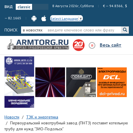
вид
8 Августа 2026г, Суббота
€ — 94.8366, $
— 82.1665
Select Language
▼
ПОИСК
в новостях
Весь сайт
Новости
ТЭК и энергетика
Первоуральский новотрубный завод (ПНТЗ) поставит котельную
трубу для нужд "ЗИО-Подольск"