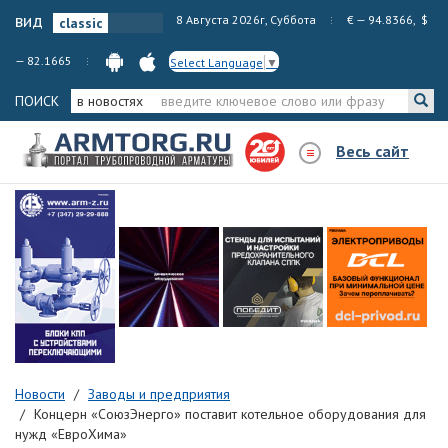
вид
8 Августа 2026г, Суббота
€ — 94.8366, $
— 82.1665
Select Language
▼
ПОИСК
в новостях
Весь сайт
Новости
Заводы и предприятия
Концерн «СоюзЭнерго» поставит котельное оборудования для
нужд «ЕвроХима»