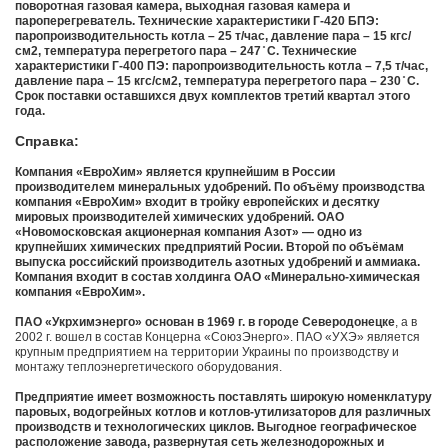
поворотная газовая камера, выходная газовая камера и
пароперегреватель. Технические характеристики Г-420 БПЭ:
паропроизводительность котла – 25 т/час, давление пара – 15 кгс/
см2, температура перегретого пара – 247 ̊ С. Технические
характеристики Г-400 ПЭ: паропроизводительность котла – 7,5 т/час,
давление пара – 15 кгс/см2, температура перегретого пара – 230 ̊ С.
Срок поставки оставшихся двух комплектов третий квартал этого
года.
Справка:
Компания «ЕвроХим» является крупнейшим в России
производителем минеральных удобрений. По объёму производства
компания «ЕвроХим» входит в тройку европейских и десятку
мировых производителей химических удобрений. ОАО
«Новомосковская акционерная компания Азот» — одно из
крупнейших химических предприятий Росии. Второй по объёмам
выпуска российский производитель азотных удобрений и аммиака.
Компания входит в состав холдинга ОАО «Минерально-химическая
компания «ЕвроХим».
ПАО «Укрхимэнерго» основан в 1969 г. в городе Северодонецке
, а в
2002 г. вошел в состав Концерна «СоюзЭнерго». ПАО «УХЭ» является
крупным предприятием на территории Украины по производству и
монтажу теплоэнергетического оборудования.
Предприятие имеет возможность поставлять широкую номенклатуру
паровых, водогрейных котлов и котлов-утилизаторов для различных
производств и технологических циклов. Выгодное географическое
расположение завода, развернутая сеть железнодорожных и