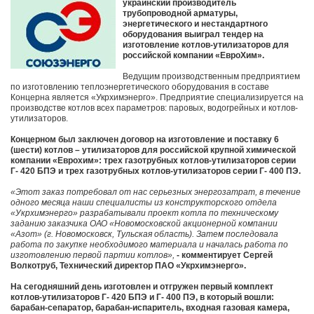
украинский производитель
трубопроводной арматуры,
энергетического и нестандартного
оборудования выиграл тендер на
изготовление котлов-утилизаторов для
российской компании «ЕвроХим».
Ведущим производственным предприятием
по изготовлению теплоэнергетического оборудования в составе
Концерна является «Укрхимэнерго». Предприятие специализируется на
производстве котлов всех параметров: паровых, водогрейных и котлов-
утилизаторов.
Концерном был заключен договор на изготовление и поставку 6
(шести) котлов – утилизаторов для российской крупной химической
компании «Еврохим»: трех газотрубных котлов-утилизаторов серии
Г- 420 БПЭ и трех газотрубных котлов-утилизаторов серии Г- 400 ПЭ.
«Этот заказ потребовал от нас серьезных энергозатрат, в течение
одного месяца наши специалисты из конструкторского отдела
«Укрхимэнерго» разрабатывали проект котла по техническому
заданию заказчика ОАО «Новомосковской акционерной компании
«Азот» (г. Новомосковск, Тульская область). Затем последовала
работа по закупке необходимого материала и началась работа по
изготовлению первой партии котлов»,
- комментирует Сергей
Волкотруб, Технический директор ПАО «Укрхимэнерго».
На сегодняшний день изготовлен и отгружен первый комплект
котлов-утилизаторов Г- 420 БПЭ и Г- 400 ПЭ, в который вошли:
барабан-сепаратор, барабан-испаритель, входная газовая камера,