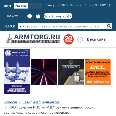
вид
6 Августа 2026г, Четверг
€ — 93.1901, $
— 80.9293
Select Language
▼
ПОИСК
в новостях
Весь сайт
Новости
Заводы и предприятия
ПАО «Сумское НПО им.М.В.Фрунзе» успешно прошло
сертификацию сварочного производства