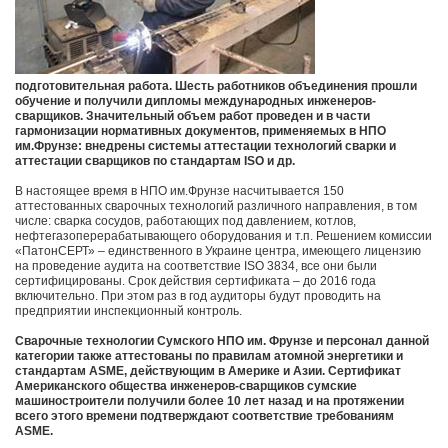
подготовительная работа. Шесть работников объединения прошли
обучение и получили дипломы международных инженеров-
сварщиков. Значительный объем работ проведен и в части
гармонизации нормативных документов, применяемых в НПО
им.Фрунзе: внедрены системы аттестации технологий сварки и
аттестации сварщиков по стандартам ISO и др.
В настоящее время в НПО им.Фрунзе насчитывается 150
аттестованных сварочных технологий различного направления, в том
числе: сварка сосудов, работающих под давлением, котлов,
нефтегазоперерабатывающего оборудования и т.п. Решением комиссии
«ПатонСЕРТ» – единственного в Украине центра, имеющего лицензию
на проведение аудита на соответствие ISO 3834, все они были
сертифицированы. Срок действия сертификата – до 2016 года
включительно. При этом раз в год аудиторы будут проводить на
предприятии инспекционный контроль.
Сварочные технологии Сумского НПО им. Фрунзе и персонал данной
категории также аттестованы по правилам атомной энергетики и
стандартам ASME, действующим в Америке и Азии. Сертификат
Американского общества инженеров-сварщиков сумские
машиностроители получили более 10 лет назад и на протяжении
всего этого времени подтверждают соответствие требованиям
ASME.