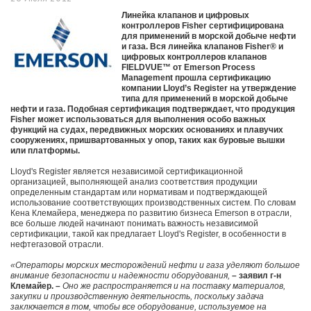
Линейка клапанов и цифровых
контроллеров Fisher сертифицирована
для применений в морской добыче нефти
и газа. Вся линейка клапанов Fisher® и
цифровых контроллеров клапанов
FIELDVUE™ от Emerson Process
Management прошла сертификацию
компании Lloyd’s Register на утверждение
типа для применений в морской добыче
нефти и газа. Подобная сертификация подтверждает, что продукция
Fisher может использоваться для выполнения особо важных
функций на судах, передвижных морских основаниях и плавучих
сооружениях, пришвартованных у опор, таких как буровые вышки
или платформы.
Lloyd's Register является независимой сертификационной
организацией, выполняющей анализ соответствия продукции
определенным стандартам или нормативам и подтверждающей
использование соответствующих производственных систем. По словам
Кена Клемайера, менеджера по развитию бизнеса Emerson в отрасли,
все больше людей начинают понимать важность независимой
сертификации, такой как предлагает Lloyd's Register, в особенности в
нефтегазовой отрасли.
«Операторы морских месторождений нефти и газа уделяют большое
внимание безопасности и надежности оборудования,
– заявил г-н
Клемайер. –
Оно же распространяется и на поставку материалов,
закупки и производственную деятельность, поскольку задача
заключается в том, чтобы все оборудование, используемое на