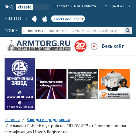
вид
8 Августа 2026г, Суббота
€ — 94.8366, $
— 82.1665
Select Language
▼
ПОИСК
в новостях
Весь сайт
Новости
Заводы и предприятия
Клапаны Fisher® и устройства FIELDVUE™ от Emerson прошли
сертификацию Lloyd’s Register на...