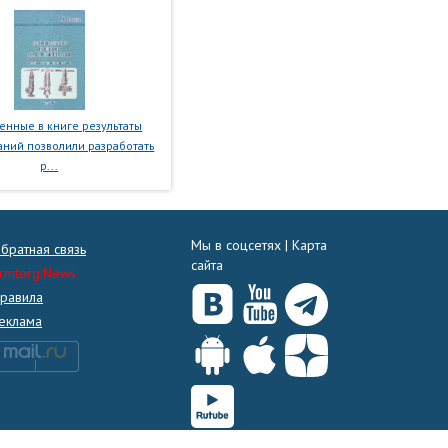
нные в книге результаты
ний позволили разработать
р...
Мы в соцсетях |
Карта
братная связь
сайта
rmtorg.News
равила
еклама