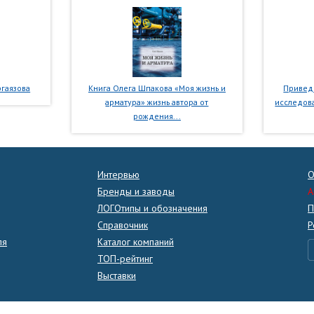
гаязова
Книга Олега Шпакова «Моя жизнь и
Приведе
арматура» жизнь автора от
исследова
рождения...
Интервью
О
Бренды и заводы
A
ЛОГОтипы и обозначения
П
Справочник
Р
ля
Каталог компаний
ТОП-рейтинг
Выставки