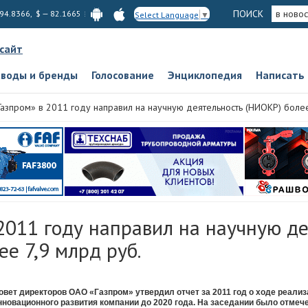
ПОИСК
в новос
 94.8366, $ — 82.1665
Select Language
▼
 сайт
аводы и бренды
Голосование
Энциклопедия
Написать
Газпром» в 2011 году направил на научную деятельность (НИОКР) более
2011 году направил на научную д
е 7,9 млрд руб.
овет директоров ОАО «Газпром» утвердил отчет за 2011 год о ходе реал
нновационного развития компании до 2020 года. На заседании было отмече