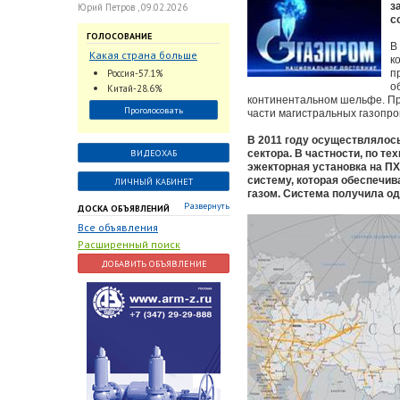
з
Юрий Петров , 09.02.2026
с
ГОЛОСОВАНИЕ
В
Какая страна больше
к
всего поставляет
Россия-57.1%
п
трубопроводную
о
Китай-28.6%
арматуру в химическую
континентальном шельфе. Пр
Проголосовать
части магистральных газопр
отрасль?
В 2011 году осуществлялос
ВИДЕОХАБ
сектора. В частности, по т
эжекторная установка на П
систему, которая обеспечи
ЛИЧНЫЙ КАБИНЕТ
газом. Система получила о
Развернуть
ДОСКА ОБЪЯВЛЕНИЙ
Все объявления
Расширенный поиск
ДОБАВИТЬ ОБЪЯВЛЕНИЕ