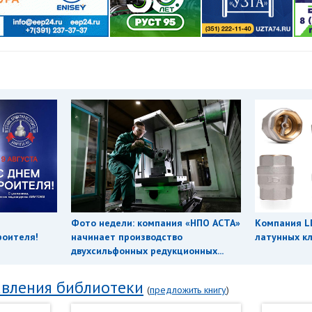
Фото недели: компания «НПО АСТА»
Компания L
роителя!
начинает производство
латунных кл
двухсильфонных редукционных...
вления библиотеки
(
предложить книгу
)