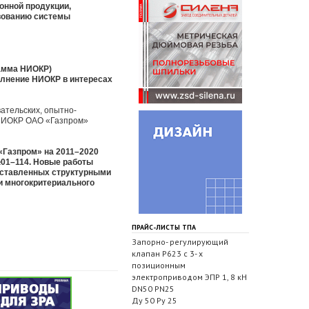
онной продукции,
твованию системы
рамма НИОКР)
олнение НИОКР в интересах
ательских, опытно-
у НИОКР ОАО «Газпром»
«Газпром» на 2011–2020
№01–114. Новые работы
дставленных структурными
и многокритериального
ПРАЙС-ЛИСТЫ ТПА
Запорно- регулирующий
клапан Р623 с 3- х
позиционным
электроприводом ЭПР 1, 8 кН
DN50 PN25
Ду 50 Ру 25