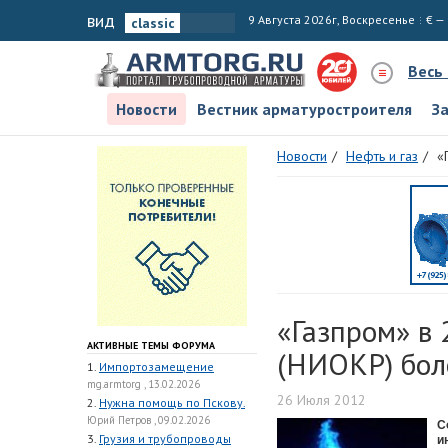
вид
9 Августа 2026г, Воскресенье
€ —
Весь
Новости
Вестник арматуростроителя
З
Новости
Нефть и газ
«
«Газпром» в 
АКТИВНЫЕ ТЕМЫ ФОРУМА
(НИОКР) боле
1.
Импортозамещение
mg.armtorg , 13.02.2026
26 Июля 2012
2.
Нужна помощь по Пскову.
Юрий Петров , 09.02.2026
С
3.
Грузия и трубопроводы
и