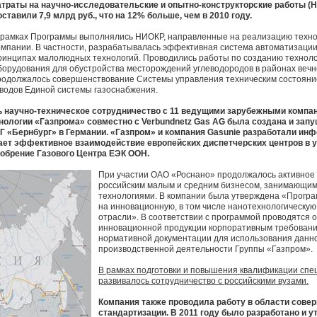
атраты на научно-исследовательские и опытно-конструкторские работы (
оставили 7,9 млрд руб., что на 12% больше, чем в 2010 году.
 рамках Программы выполнялись НИОКР, направленные на реализацию техно
омпании. В частности, разрабатывалась эффективная система автоматизации
ринципах малолюдных технологий. Проводились работы по созданию технолог
борудования для обустройства месторождений углеводородов в районах вечн
одолжалось совершенствование Системы управления техническим состояни
оводов Единой системы газоснабжения.
ь научно-техническое сотрудничество с 11 ведущими зарубежными компа
ехнологии «Газпрома» совместно с Verbundnetz Gas AG была создана и зап
ХГ «Бернбург» в Германии. «Газпром» и компания Gasunie разработали и
вает эффективное взаимодействие европейских диспетчерских центров в 
добрение Газового Центра ЕЭК ООН.
При участии ОАО «Роснано» продолжалось активное 
российским малым и средним бизнесом, занимающи
технологиями. В компании была утверждена «Прогр
на инновационную, в том числе нанотехнологическую
отрасли». В соответствии с программой проводятся 
инновационной продукции корпоративным требовани
нормативной документации для использования данно
производственной деятельности Группы «Газпром».
В рамках подготовки и повышения квалификации спе
развивалось сотрудничество с российскими вузами.
Компания также проводила работу в области сов
стандартизации. В 2011 году было разработано и 