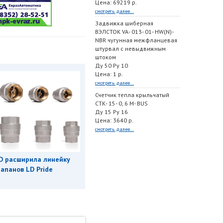
Цена: 69219 р.
смотреть далее...
Задвижка шиберная
ВЭЛСТОК VA- 013- 01- HW(N)-
NBR чугунная межфланцевая
штурвал с невыдвижным
штоком
Ду 50 Ру 10
Цена: 1 р.
смотреть далее...
Счетчик тепла крыльчатый
СТК- 15- 0, 6 M- BUS
Ду 15 Ру 16
Цена: 3640 р.
смотреть далее...
D расширила линейку
апанов LD Pride