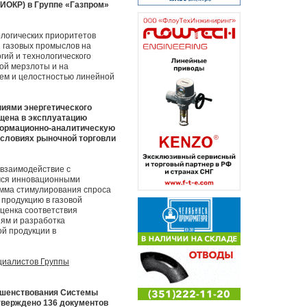
НИОКР) в Группе «Газпром»
логических приоритетов
 газовых промыслов на
ий и технологического
ой мерзлоты и на
ем и целостностью линейной
ниями энергетического
ущена в эксплуатацию
нформационно-аналитическую
условиях рыночной торговли
взаимодействие с
мся инновационными
амма стимулирования спроса
 продукцию в газовой
оценка соответствия
ям и разработка
й продукции в
циалистов Группы
ершенствования Системы
утверждено 136 документов