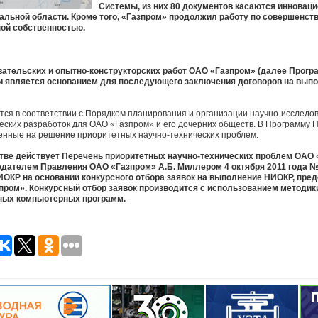
Системы, из них 80 документов касаются инноваци
нальной области. Кроме того, «Газпром» продолжил работу по совершенс
ой собственностью.
ательских и опытно-конструкторских работ ОАО «Газпром» (далее Прог
и является основанием для последующего заключения договоров на вып
я в соответствии с Порядком планирования и организации научно-исследов
ческих разработок для ОАО «Газпром» и его дочерних обществ. В Программ
енные на решение приоритетных научно-технических проблем.
тве действует Перечень приоритетных научно-технических проблем ОАО 
дателем Правления ОАО «Газпром» А.Б. Миллером 4 октября 2011 года 
ОКР на основании конкурсного отбора заявок на выполнение НИОКР, пре
ром». Конкурсный отбор заявок производится с использованием методик
ных компьютерных программ.