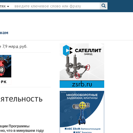
тях
 нам
 7,9 млрд руб.
еятельность
изации Программы
но, что в минувшем году