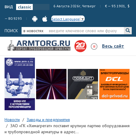
вид
6 Августа 2026г, Четверг
€ — 93.1901, $
— 80.9293
Select Language
▼
ПОИСК
в новостях
Весь сайт
Новости
Заводы и предприятия
ЗАО «ГК «Химагрегат» поставит крупную партию оборудования
и трубопроводной арматуры в адрес...