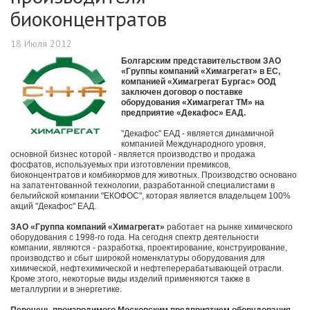
биоконцентратов
18 Июля 2012
Болгарским представительством ЗАО
«Группы компаний «Химагрегат» в ЕС,
компанией «Химагрегат Бургас» ООД
заключен договор о поставке
оборудования «Химагрегат ТМ» на
предприятие «Декафос» ЕАД.
"Декафос" ЕАД - является динамичной
компанией Международного уровня,
основной бизнес которой - является производство и продажа
фосфатов, используемых при изготовлении премиксов,
биоконцентратов и комбикормов для животных. Производство основано
на запатентованной технологии, разработанной специалистами в
бельгийской компании "EКОФОС", которая является владельцем 100%
акций "Декафос" ЕАД.
ЗАО «Группа компаний «Химагрегат»
работает на рынке химического
оборудования с 1998-го года. На сегодня спектр деятельности
компании, являются - разработка, проектирование, конструирование,
производство и сбыт широкой номенклатуры оборудования для
химической, нефтехимической и нефтеперерабатывающей отрасли.
Кроме этого, некоторые виды изделий применяются также в
металлургии и в энергетике.