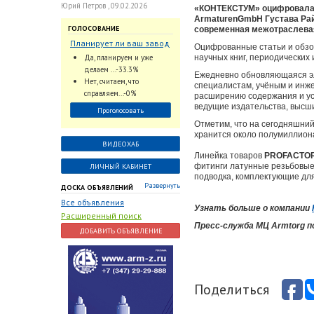
Юрий Петров , 09.02.2026
«КОНТЕКСТУМ» оцифровала б
ArmaturenGmbH Густава Ра
ГОЛОСОВАНИЕ
современная межотраслевая
Планирует ли ваш завод
Оцифрованные статьи и обз
использовать
Да, планируем и уже
научных книг, периодических 
промышленный
делаем ...-33.3%
Ежедневно обновляющаяся эл
интеллект и цифровые
Нет, считаем, что
специалистам, учёным и инж
заказы для ускорения
справляем...-0%
расширению содержания и ус
обработки заказов и
ведущие издательства, высшие
Проголосовать
оперативной отгрузки
Отметим, что на сегодняшний
продукции конечному
хранится около полумиллион
потребителю?
ВИДЕОХАБ
Линейка товаров
PROFACTO
фитинги латунные резьбовые
ЛИЧНЫЙ КАБИНЕТ
подводка, комплектующие для
Развернуть
ДОСКА ОБЪЯВЛЕНИЙ
Все объявления
Узнать больше о компании
Расширенный поиск
Пресс-служба МЦ Armtorg 
ДОБАВИТЬ ОБЪЯВЛЕНИЕ
Поделиться