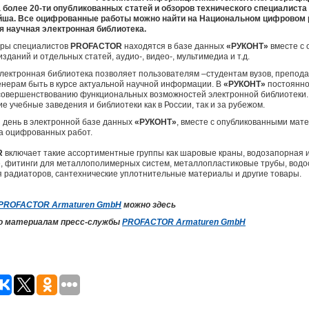
олее 20-ти опубликованных статей и обзоров технического специалист
йша. Все оцифрованные работы можно найти на Национальном цифровом
 научная электронная библиотека.
оры специалистов
PROFACTOR
находятся в базе данных
«РУКОНТ»
вместе с
изданий и отдельных статей, аудио-, видео-, мультимедиа и т.д.
ектронная библиотека позволяет пользователям –студентам вузов, препод
енерам быть в курсе актуальной научной информации. В
«РУКОНТ»
постоянно
овершенствованию функциональных возможностей электронной библиотеки. 
 учебные заведения и библиотеки как в России, так и за рубежом.
 день в электронной базе данных
«РУКОНТ»
, вместе с опубликованными ма
а оцифрованных работ.
R
включает такие ассортиментные группы как шаровые краны, водозапорная 
, фитинги для металлополимерных систем, металлопластиковые трубы, водос
 радиаторов, сантехнические уплотнительные материалы и другие товары.
PROFACTOR Armaturen GmbH
можно здесь
по материалам пресс-службы
PROFACTOR Armaturen GmbH