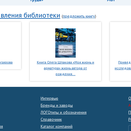
вления библиотеки
(
предложить книгу
)
гаязова
Книга Олега Шпакова «Моя жизнь и
Приведе
арматура» жизнь автора от
исследова
рождения...
Интервью
О
Бренды и заводы
A
ЛОГОтипы и обозначения
П
Справочник
Р
ля
Каталог компаний