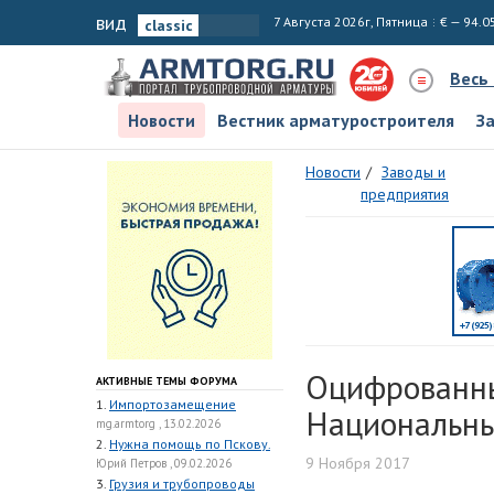
вид
7 Августа 2026г, Пятница
€ — 94.0
Весь
Новости
Вестник арматуростроителя
З
Новости
Заводы и
предприятия
Оцифрованн
АКТИВНЫЕ ТЕМЫ ФОРУМА
1.
Импортозамещение
Национальны
mg.armtorg , 13.02.2026
2.
Нужна помощь по Пскову.
9 Ноября 2017
Юрий Петров , 09.02.2026
3.
Грузия и трубопроводы