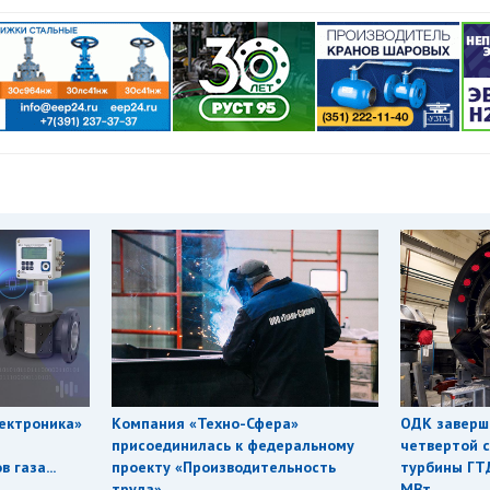
ектроника»
Компания «Техно-Сфера»
ОДК заверш
присоединилась к федеральному
четвертой с
 газа...
проекту «Производительность
турбины ГТ
труда»
МВт