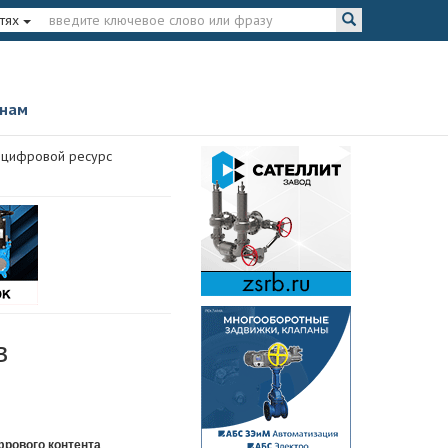
тях
 нам
 цифровой ресурс
в
фрового контента