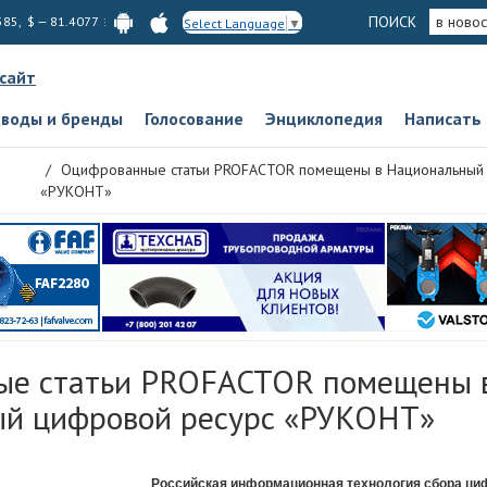
ПОИСК
в новос
585, $ — 81.4077
Select Language
▼
 сайт
аводы и бренды
Голосование
Энциклопедия
Написать
Оцифрованные статьи PROFACTOR помещены в Национальный
«РУКОНТ»
ые статьи PROFACTOR помещены 
й цифровой ресурс «РУКОНТ»
Российская информационная технология сбора ци