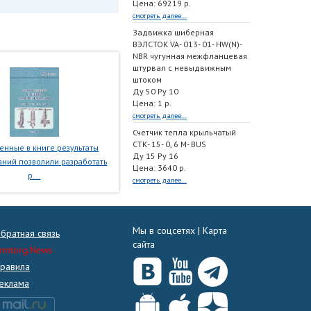
Цена: 69219 р.
смотреть далее...
Задвижка шиберная
ВЭЛСТОК VA- 013- 01- HW(N)-
NBR чугунная межфланцевая
штурвал с невыдвижным
штоком
Ду 50 Ру 10
Цена: 1 р.
смотреть далее...
Счетчик тепла крыльчатый
СТК- 15- 0, 6 M- BUS
нные в книге результаты
Ду 15 Ру 16
ний позволили разработать
Цена: 3640 р.
р...
смотреть далее...
Мы в соцсетях |
Карта
братная связь
сайта
rmtorg.News
равила
еклама