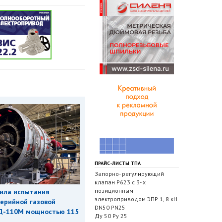
ПРАЙС-ЛИСТЫ ТПА
Запорно- регулирующий
клапан Р623 с 3- х
позиционным
ила испытания
электроприводом ЭПР 1, 8 кН
ерийной газовой
DN50 PN25
Д-110М мощностью 115
Ду 50 Ру 25