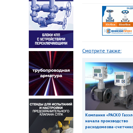
Смотрите также:
Компания «РАСКО Газэл
начала производство
расходомеова-счетчиков