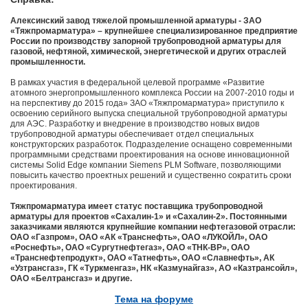
Алексинский завод тяжелой промышленной арматуры - ЗАО
«Тяжпромарматура» – крупнейшее специализированное предприятие
России по производству запорной трубопроводной арматуры для
газовой, нефтяной, химической, энергетической и других отраслей
промышленности.
В рамках участия в федеральной целевой программе «Развитие
атомного энергопромышленного комплекса России на 2007-2010 годы и
на перспективу до 2015 года» ЗАО «Тяжпромарматура» приступило к
освоению серийного выпуска специальной трубопроводной арматуры
для АЭС. Разработку и внедрение в производство новых видов
трубопроводной арматуры обеспечивает отдел специальных
конструкторских разработок. Подразделение оснащено современными
программными средствами проектирования на основе инновационной
системы Solid Edge компании Siemens PLM Software, позволяющими
повысить качество проектных решений и существенно сократить сроки
проектирования.
Тяжпромарматура имеет статус поставщика трубопроводной
арматуры для проектов «Сахалин-1» и «Сахалин-2». Постоянными
заказчиками являются крупнейшие компании нефтегазовой отрасли:
ОАО «Газпром», ОАО «АК «Транснефть», ОАО «ЛУКОЙЛ», ОАО
«Роснефть», ОАО «Сургутнефтегаз», ОАО «ТНК-BP», ОАО
«Транснефтепродукт», ОАО «Татнефть», ОАО «Славнефть», АК
«Узтрансгаз», ГК «Туркменгаз», НК «Казмунайгаз», АО «Казтрансойл»,
ОАО «Белтрансгаз» и другие.
Тема на форуме