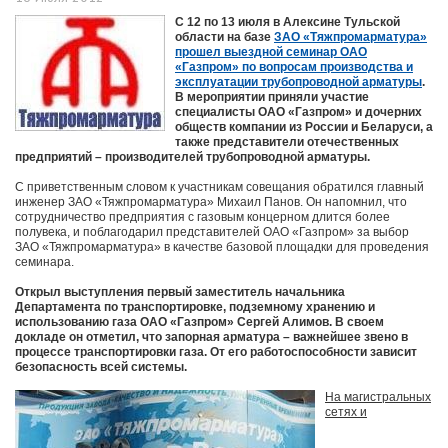
С 12 по 13 июля в Алексине Тульской
области на базе
ЗАО «Тяжпромарматура»
прошел выездной семинар ОАО
«Газпром» по вопросам производства и
эксплуатации трубопроводной арматуры
.
В мероприятии приняли участие
специалисты ОАО «Газпром» и дочерних
обществ компании из России и Беларуси, а
также представители отечественных
предприятий – производителей трубопроводной арматуры.
С приветственным словом к участникам совещания обратился главный
инженер ЗАО «Тяжпромарматура» Михаил Панов. Он напомнил, что
сотрудничество предприятия с газовым концерном длится более
полувека, и поблагодарил представителей ОАО «Газпром» за выбор
ЗАО «Тяжпромарматура» в качестве базовой площадки для проведения
семинара.
Открыл выступления первый заместитель начальника
Департамента по транспортировке, подземному хранению и
использованию газа ОАО «Газпром» Сергей Алимов. В своем
докладе он отметил, что запорная арматура – важнейшее звено в
процессе транспортировки газа. От его работоспособности зависит
безопасность всей системы.
На магистральных
сетях и