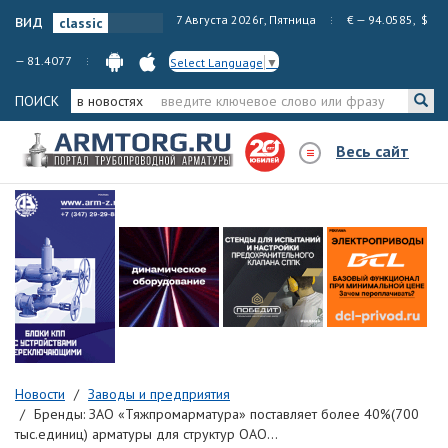
вид
7 Августа 2026г, Пятница
€ — 94.0585, $
— 81.4077
Select Language
▼
ПОИСК
в новостях
Весь сайт
Новости
Заводы и предприятия
Бренды: ЗАО «Тяжпромарматура» поставляет более 40%(700
тыс.единиц) арматуры для структур ОАО...