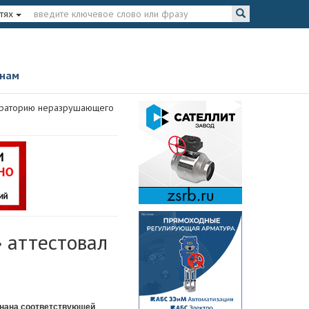
тях
 нам
бораторию неразрушающего
 аттестовал
знана соответствующей