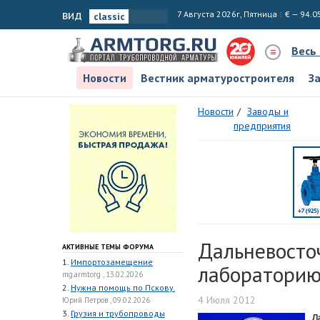
вид
7 Августа 2026г, Пятница
€ — 94.0
Весь
Новости
Вестник арматуростроителя
З
Новости
Заводы и
предприятия
Дальневосто
АКТИВНЫЕ ТЕМЫ ФОРУМА
1.
Импортозамещение
лабораторию
mg.armtorg , 13.02.2026
2.
Нужна помощь по Пскову.
4 Июля 2012
Юрий Петров , 09.02.2026
3.
Грузия и трубопроводы
Л