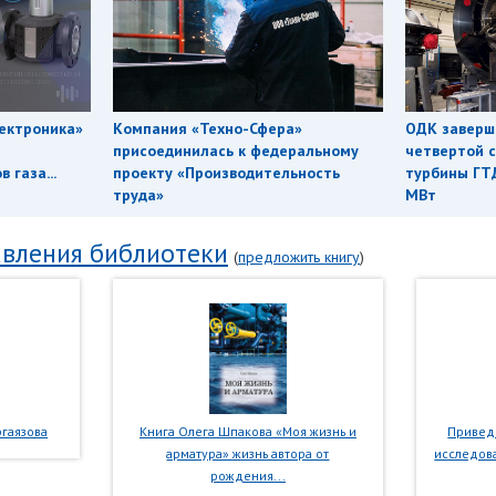
ектроника»
Компания «Техно-Сфера»
ОДК заверш
присоединилась к федеральному
четвертой с
 газа...
проекту «Производительность
турбины ГТ
труда»
МВт
вления библиотеки
(
предложить книгу
)
гаязова
Книга Олега Шпакова «Моя жизнь и
Приведе
арматура» жизнь автора от
исследова
рождения...