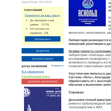
Юрий Петров , 09.02.2026
т
а
ГОЛОСОВАНИЕ
н
Планирует ли ваш завод
Л
использовать
Да, планируем и уже
н
промышленный
делаем ...-33.3%
д
интеллект и цифровые
Нет, считаем, что
о
заказы для ускорения
магнитного, капиллярного, ак
справляем...-0%
обработки заказов и
Проголосовать
Лаборатория размещается 
оперативной отгрузки
измерений, реактивами и да
продукции конечному
потребителю?
ВИДЕОХАБ
Особая гордость сотрудник
лаборатории «Аскольда» акус
исследования проводились с 
ЛИЧНЫЙ КАБИНЕТ
возможность проводить иссле
Развернуть
позволяет в кратчайшие срок
ДОСКА ОБЪЯВЛЕНИЙ
Все объявления
Акустические импульсы даю
Расширенный поиск
Система «Лель», благодаря
обрабатывать её с высочай
ДОБАВИТЬ ОБЪЯВЛЕНИЕ
обучение и выполняют работ
Справка:
Дальневосточный арматурн
ремонта трубопроводной арма
теплоэнергетики и ЖКХ.