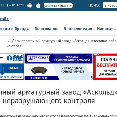
ПОИСК
в новос
585, $ — 81.4077
Select Language
▼
 сайт
аводы и бренды
Голосование
Энциклопедия
Написать
Дальневосточный арматурный завод «Аскольд» аттестовал ла
контроля
чный арматурный завод «Аскольд»
 неразрушающего контроля
аборатория неразрушающего контроля и диагностики ОАО «Аскольд» при