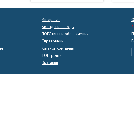
Интервью
О
Бренды и заводы
A
ЛОГОтипы и обозначения
П
Справочник
Р
ля
Каталог компаний
ТОП-рейтинг
Выставки