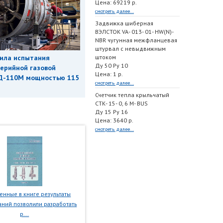
Цена: 69219 р.
смотреть далее...
Задвижка шиберная
ВЭЛСТОК VA- 013- 01- HW(N)-
NBR чугунная межфланцевая
штурвал с невыдвижным
штоком
ила испытания
Ду 50 Ру 10
ерийной газовой
Цена: 1 р.
Д-110М мощностью 115
смотреть далее...
Счетчик тепла крыльчатый
СТК- 15- 0, 6 M- BUS
Ду 15 Ру 16
Цена: 3640 р.
смотреть далее...
нные в книге результаты
ний позволили разработать
р...