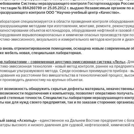
ребованиям Системы неразрушающего контроля Госгортехнадзора России
ттестации № 89А260799 от 25.05.2012 г. выдано Независимым органом по 
еразрушающего контроля ООО "Научно-учебный центр «Качество».
аборатория специализируется в области проведения контроля оборудования
еразрушающими методами при изготовлении, монтаже, ремонте, реконструкц
иагностировании объектов котлонадзора, оборудования нефтяной и газовой
борудования взрывопожароопасных и химически опасных производств при по
устико-эмиссионного, визуального и измерительного методов контроля и диаг
во вновь отремонтированном помещении, оснащена новым современным о
же мебель новая, специальная лабораторная.
ов лаборатории – современная акустико-эмиссионная система «Лель»
.
Для
тико-эмиссионная технология - новый метод контроля, раннее на предприят
помощью ультразвукового метода. Среди основных преимуществ прибора - вы
дования на расстоянии без вмешательства в технологический процесс, высок
и производить диагностику на крупных объектах.
т возможность обнаружить скрытые дефекты материала, некачественные 
 возможности подключения к компьютеру, позволяет оперативно получат
шей степенью точности. Специалисты лаборатории неразрушающего кон
ы как для нужд своего предприятия, так и по заказам сторонних организац
ый завод «Аскольд»
- единственное на Дальнем Востоке предприятие с бог
туры высокого и низкого давления для судовой, нефтегазовой, химической