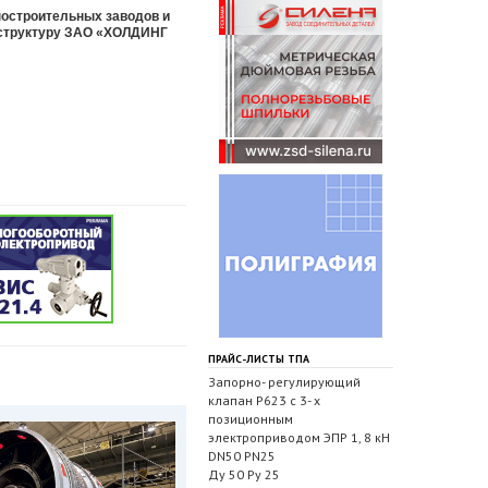
ностроительных заводов и
 структуру ЗАО «ХОЛДИНГ
ПРАЙС-ЛИСТЫ ТПА
Запорно- регулирующий
клапан Р623 с 3- х
позиционным
электроприводом ЭПР 1, 8 кН
DN50 PN25
Ду 50 Ру 25