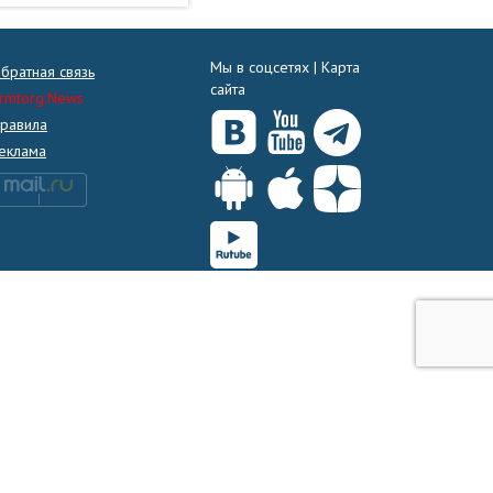
Мы в соцсетях |
Карта
братная связь
сайта
rmtorg.News
равила
еклама