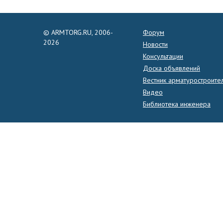
© ARMTORG.RU, 2006-
Форум
2026
Новости
Консультации
Доска объявлений
Вестник арматуростроите
Видео
Библиотека инженера