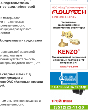
. Свидетельство об
аттестации лабораторий
 и материалов
ии и техническом
 промышленности,
мощи ультразвукового,
ностики.
борудованием и средствами
 центральной заводской
ии аналогичные
сокая чувствительность,
ая производительность, что
сварные швы и т. д.
ь информацию и
троля ОАО «Аскольд» прошли
ий.
атым опытом производства и
 промышленности,