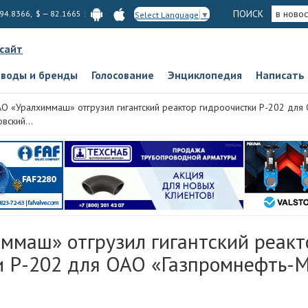
ПОИСК
в новос
 94.8366, $ — 82.1665
Select Language
▼
 сайт
аводы и бренды
Голосование
Энциклопедия
Написать
О «Уралхиммаш» отгрузил гигантский реактор гидроочистки Р-202 для
вский...
ммаш» отгрузил гигантский реакт
и Р-202 для ОАО «Газпромнефть-