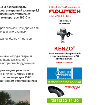
ОАО «Газпромнефть-
ров, внутренний диаметр 4,3
дизельного топлива от
 температуре 396°С и
арат снабжён штуцерами для
ами для многозонных
авляет более 44 метров,
менные методы сварки и
либденовых сталей, с
еакторного оборудования.
ружены два реактора
 (ТНК-BP). Кроме этого
 три реактора для ОАО
реакторным оборудованием