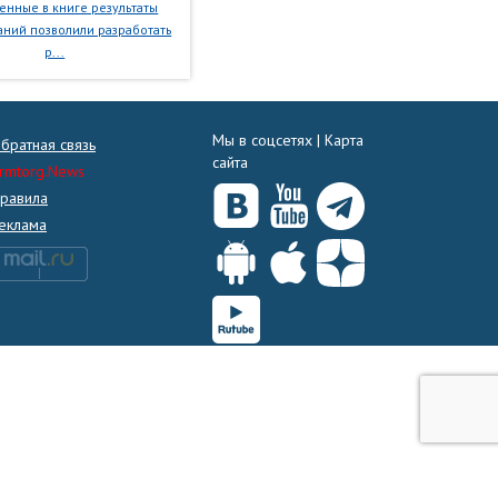
нные в книге результаты
ний позволили разработать
р...
Мы в соцсетях |
Карта
братная связь
сайта
rmtorg.News
равила
еклама