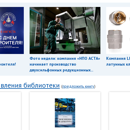
Фото недели: компания «НПО АСТА»
Компания L
роителя!
начинает производство
латунных кл
двухсильфонных редукционных...
вления библиотеки
(
предложить книгу
)