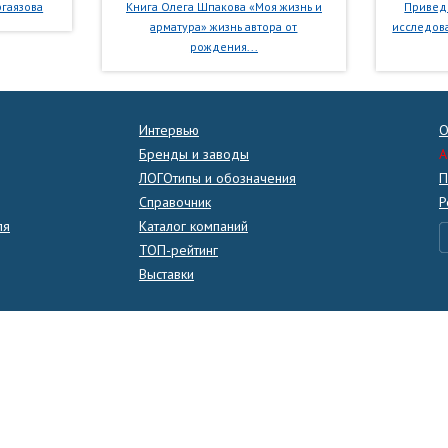
гаязова
Книга Олега Шпакова «Моя жизнь и
Приведе
арматура» жизнь автора от
исследова
рождения...
Интервью
О
Бренды и заводы
A
ЛОГОтипы и обозначения
П
Справочник
Р
ля
Каталог компаний
ТОП-рейтинг
Выставки