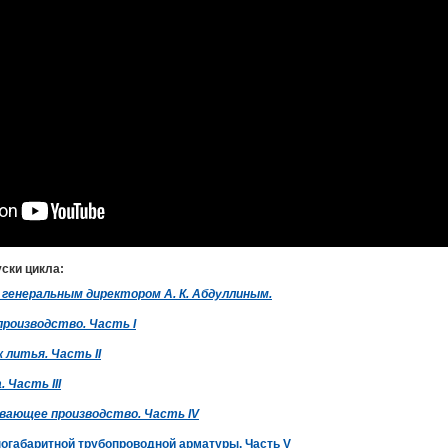
ски цикла:
генеральным директором А. К. Абдуллиным.
роизводство. Часть I
 литья. Часть II
 Часть III
ающее производство. Часть IV
ногабаритной трубопроводной арматуры. Часть V