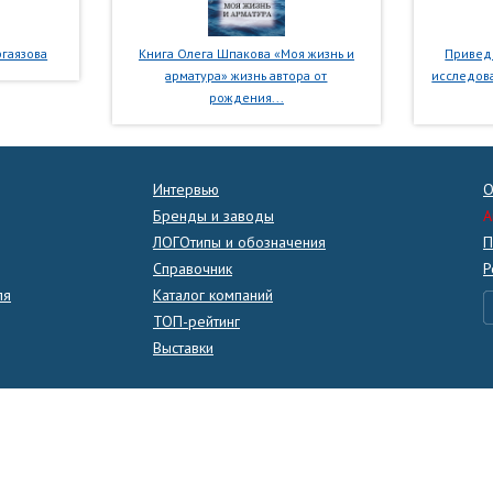
гаязова
Книга Олега Шпакова «Моя жизнь и
Приведе
арматура» жизнь автора от
исследова
рождения...
Интервью
О
Бренды и заводы
A
ЛОГОтипы и обозначения
П
Справочник
Р
ля
Каталог компаний
ТОП-рейтинг
Выставки