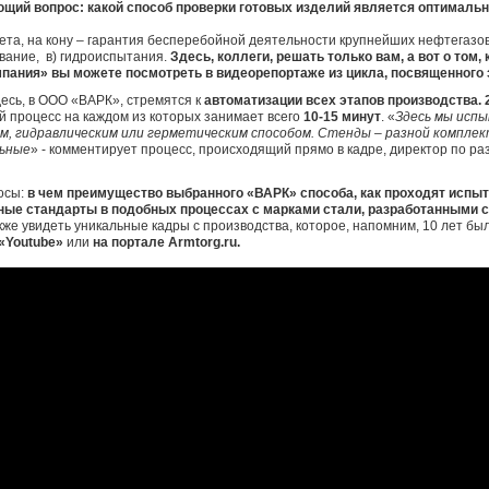
ющий вопрос: какой способ проверки готовых изделий является оптималь
ета, на кону – гарантия бесперебойной деятельности крупнейших нефтегазов
вание, в) гидроиспытания.
Здесь, коллеги, решать только вам, а вот о том
пания» вы можете посмотреть в видеорепортаже из цикла, посвященного
десь, в ООО «ВАРК», стремятся к
автоматизации всех этапов производства. 
 процесс на каждом из которых занимает всего
10-15 минут
. «
Здесь мы исп
м, гидравлическим или герметическим способом. Стенды – разной компле
льные
» - комментирует процесс, происходящий прямо в кадре, директор по р
осы:
в чем преимущество выбранного «ВАРК» способа, как проходят испы
ьные стандарты в подобных процессах с марками стали, разработанными
акже увидеть уникальные кадры с производства, которое, напомним, 10 лет б
«
Youtube
»
или
на портале
Armtorg
.
ru
.