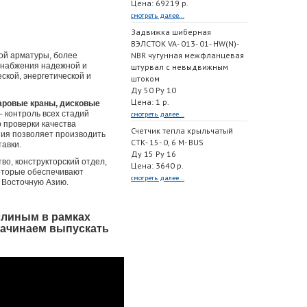
Цена: 69219 р.
смотреть далее...
Задвижка шиберная
ВЭЛСТОК VA- 013- 01- HW(N)-
NBR чугунная межфланцевая
ой арматуры, более
 снабжения надежной и
штурвал с невыдвижным
кой, энергетической и
штоком
Ду 50 Ру 10
Цена: 1 р.
аровые краны, дисковые
 контроль всех стадий
смотреть далее...
 проверки качества
Счетчик тепла крыльчатый
ия позволяет производить
СТК- 15- 0, 6 M- BUS
тавки.
Ду 15 Ру 16
о, конструкторский отдел,
Цена: 3640 р.
которые обеспечивают
смотреть далее...
 Восточную Азию.
ллиным в рамках
начинаем выпускать