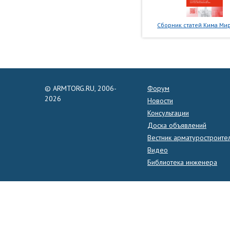
Сборник статей Кима Мир
© ARMTORG.RU, 2006-
Форум
2026
Новости
Консультации
Доска объявлений
Вестник арматуростроите
Видео
Библиотека инженера