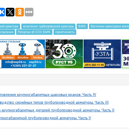
дной арматуры
испытания трубопроводной арматуры
ВАРК
Восточная арматурная комп
испытания
Репортаж об ООО ВАРК
герметичность
отовления крупногабаритных шаровых кранов. Часть IV
водство серийных типов трубопроводной арматуры. Часть III
 крупногабаритных деталей трубопроводной арматуры. Часть II
упногабаритной трубопроводной арматуры. Часть V