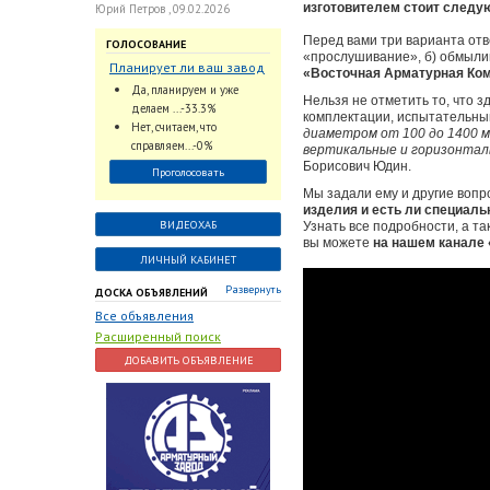
изготовителем стоит следу
Юрий Петров , 09.02.2026
Перед вами три варианта отв
ГОЛОСОВАНИЕ
«прослушивание», б) обмыли
Планирует ли ваш завод
«Восточная Арматурная Ком
использовать
Да, планируем и уже
Нельзя не отметить то, что з
промышленный
делаем ...-33.3%
комплектации, испытательный
интеллект и цифровые
Нет, считаем, что
диаметром от 100 до 1400 м
заказы для ускорения
справляем...-0%
вертикальные и горизонта
обработки заказов и
Борисович Юдин.
Проголосовать
оперативной отгрузки
Мы задали ему и другие вопр
продукции конечному
изделия и есть ли специал
потребителю?
ВИДЕОХАБ
Узнать все подробности, а т
вы можете
на нашем канале 
ЛИЧНЫЙ КАБИНЕТ
Развернуть
ДОСКА ОБЪЯВЛЕНИЙ
Все объявления
Расширенный поиск
ДОБАВИТЬ ОБЪЯВЛЕНИЕ