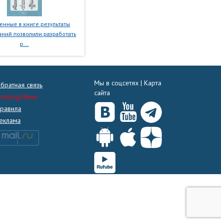
нные в книге результаты
ний позволили разработать
р...
Мы в соцсетях |
Карта
братная связь
сайта
rmtorg.News
равила
еклама