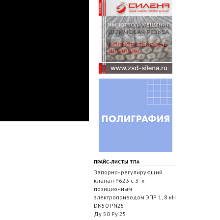
ПРАЙС-ЛИСТЫ ТПА
Запорно- регулирующий
клапан Р623 с 3- х
позиционным
электроприводом ЭПР 1, 8 кН
DN50 PN25
Ду 50 Ру 25