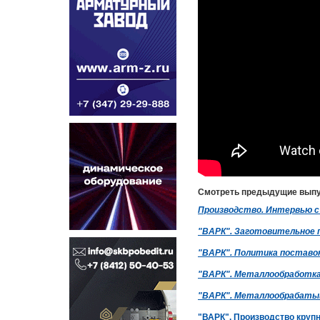
Смотреть предыдущие выпу
Производство. Интервью с 
"ВАРК". Заготовительное п
"ВАРК". Политика поставок
"ВАРК". Металлообработка.
"ВАРК". Металлообрабатыв
"ВАРК". Производство круп