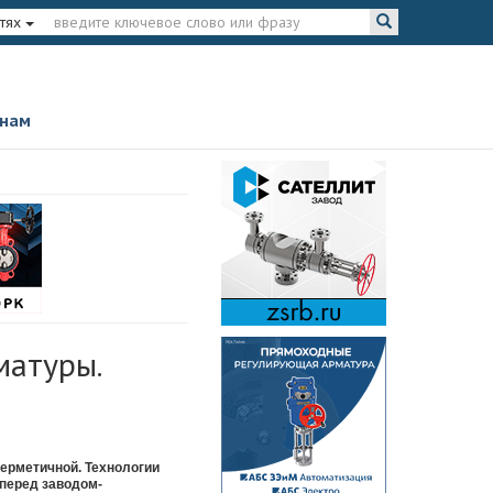
тях
 нам
матуры.
герметичной. Технологии
 перед заводом-