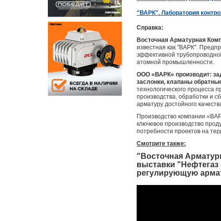
"ВАРК". Лаборатория контро
Справка:
Восточная Арматурная Ком
известная как "ВАРК". Предп
эффективной трубопроводной
атомной промышленности.
ООО «ВАРК» производит: за
заслонки, клапаны обратны
технологического процесса п
производства, обработки и с
арматуру достойного качеств
Производство компании «ВАРК
ключевое производство проду
потребности проектов на тер
Смотрите также:
"Восточная Арматурн
выставки "Нефтегаз 
регулирующую арма