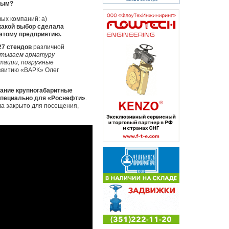
ным?
ых компаний: а)
, какой выбор сделала
 этому предприятию.
27 стендов
различной
ытываем арматуру
ктации, погружные
азвитию «ВАРК» Олег
тание крупногабаритные
 специально для «Роснефти»
.
ыла закрыто для посещения,