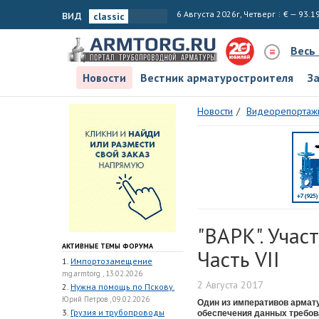
вид
6 Августа 2026г, Четверг
€ — 93.1
Весь
Новости
Вестник арматуростроителя
З
Новости
Видеорепортаж
"ВАРК". Учас
АКТИВНЫЕ ТЕМЫ ФОРУМА
Часть VII
1.
Импортозамещение
mg.armtorg , 13.02.2026
2 Августа 2017
2.
Нужна помощь по Пскову.
Юрий Петров , 09.02.2026
Один из императивов армат
3.
Грузия и трубопроводы
обеспечения данных требов