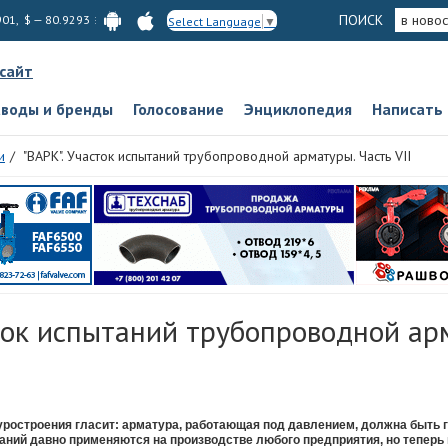
ПОИСК
в новос
901, $ — 80.9293
Select Language
▼
 сайт
аводы и бренды
Голосование
Энциклопедия
Написать
и
"ВАРК". Участок испытаний трубопроводной арматуры. Часть VII
ток испытаний трубопроводной ар
уростроения гласит: арматура, работающая под давлением, должна быть 
аний давно применяются на производстве любого предприятия, но теперь