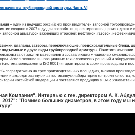
ля качества трубопроводной арматуры. Часть VI
пания
– один из ведущих российских производителей запорной трубопроводн
риятие создано в 2007 году для разработки, проектирования, производства и
 запорной арматурой важнейших отраслей: нефтяной, газовой, нефтехимичес
движки, клапаны, затворы, переключающие, предохранительные блоки, ш
е подъемные и друге виды трубопроводной арматуры.
Политика компании –
роизводства от закупки материалов и составляющих у надежных смежников до
борки.
Использование инновационных технологических решений и оборудован
а (система менеджмента ISO 9001) и гарантировать сроки производства и пос
» сосредоточено на трех производственных площадках, включая производств
кции и аккредитованную и аттестованную лабораторию контроля качества, 
ритории Российской Федерации и поставляют продукцию в ЮАР, Узбекистан и
ая Компания". Интервью с ген. директором А. К. Абду
- 2017": "Помимо больших диаметров, в этом году мы 
туру"