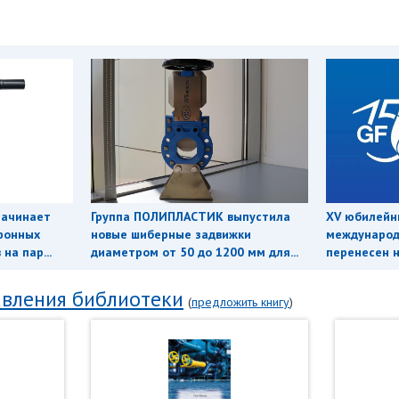
начинает
Группа ПОЛИПЛАСТИК выпустила
XV юбилейн
фонных
новые шиберные задвижки
международ
на пар...
диаметром от 50 до 1200 мм для...
перенесен н
вления библиотеки
(
предложить книгу
)