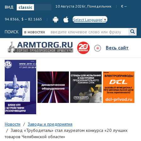
вид
10 Августа 2026г, Понедельник
€ —
94.8366, $ — 82.1665
Select Language
▼
ПОИСК
в новостях
Весь сайт
Новости
Заводы и предприятия
Завод «Трубодеталь» стал лауреатом конкурса «20 лучших
товаров Челябинской области»