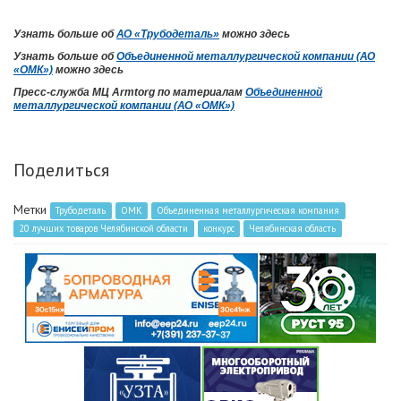
Узнать больше об
АО «Трубодеталь»
можно здесь
Узнать больше об
Объединенной металлургической компании (АО
«ОМК»)
можно здесь
Пресс-служба МЦ Armtorg по материалам
Объединенной
металлургической компании (АО «ОМК»)
Поделиться
Метки
Трубодеталь
ОМК
Объединенная металлургическая компания
20 лучших товаров Челябинской области
конкурс
Челябинская область