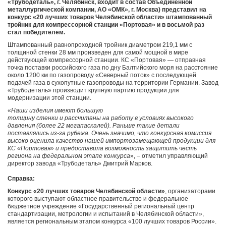
«Трубодеталь», г. Челябинск, входит в состав Объединенной
металлургической компании, АО «ОМК», г. Москва) представил на
конкурс «20 лучших товаров Челябинской области» штампованный
тройник для компрессорной станции «Портовая» и в восьмой раз
стал победителем.
Штампованный равнопроходной тройник диаметром 219,1 мм с
толщиной стенки 28 мм произведен для самой мощной в мире
действующей компрессорной станции. КС «Портовая» — отправная
точка поставки российского газа по дну Балтийского моря на расстояние
около 1200 км по газопроводу «Северный поток» с последующей
подачей газа в сухопутные газопроводы на территории Германии. Завод
«Трубодеталь» производит крупную партию продукции для
модернизации этой станции.
«
Наши изделия имеют большую
толщину стенки и рассчитаны на работу в условиях высокого
давления (более 22 мегапаскалей). Раньше такие детали
поставлялись из-за рубежа. Очень значимо, что конкурсная комиссия
высоко оценила качество нашей импортозамещающей продукции для
КС «Портовая» и предоставила возможность защитить честь
региона на федеральном этапе конкурса
», – отметил управляющий
директор завода «Трубодеталь» Дмитрий Марков.
Справка:
Конкурс «20 лучших товаров Челябинской области»
, организаторами
которого выступают областное правительство и федеральное
бюджетное учреждение «Государственный региональный центр
стандартизации, метрологии и испытаний в Челябинской области»,
является региональным этапом конкурса «100 лучших товаров России».