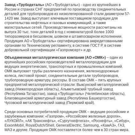
Завод «Трубодеталь»
(АО «Трубодеталь») - одно из крупнейших в
России и странах СНГ предприятий по производству соединительных
деталей для трубопроводов из низколегированной стали диаметром 57-
1420 мм. Завод выступает ключевым поставщиком продукции для
строительства нефтяных и газовых коммуникаций, а также
магистральных сетей. Производственные мощности рассчитаны на
выпуск 30 тыс. тонн деталей в год с номенклатурой более 1000
типоразмеров в бесшовном, шовном и штампосварном исполнении.
Продукция АО «Трубодеталь» сертифицирована аккредитованными
органами по Техническому регламенту, в системе ГОСТ Р, в системе
добровольной сертификации «Газпромсерт» и др.
Объединенная металлургическая компания (АО «ОМК»)
– один из
крупнейших российских производителей металлопродукции для
ведущих энергетических, транспортных и промышленных компаний.
ОМК выпускает трубы различного назначения, железнодорожные
колеса, листовой прокат, соединительные детали трубопроводов,
трубопроводную арматуру, рессоры. В составе ОМК – пять крупных
предприятий металлургической отрасли: Выксунский металлургический
завод (Нижегородская область), Альметьевский трубный завод
(Республика Татарстан), завод «Трубодеталь» (Челябинская область),
Благовещенский арматурный завод (Республика Башкортостан),
Чусовской металлургический завод (Пермский край).
Среди основных потребителей продукции ОМК – ведущие российские и
зарубежные компании: «Газпром», «Российские железные дороги»,
«ЛУКОЙЛ», «АК Транснефть», «Сургутнефтегаз», «Роснефть», «Сибур»,
ExxonMobil, RoyalDutch/Shell, GeneralElectric, Samsung, «КамАЗ», ГАЗ,
МАЗ и другие. Продукция ОМК поставляется более чем в 30 стран мира.