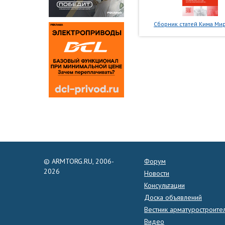
Сборник статей Кима Мир
© ARMTORG.RU, 2006-
Форум
2026
Новости
Консультации
Доска объявлений
Вестник арматуростроите
Видео