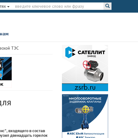
тях
 нам
вской ТЭС
для
с", входящего в состав
рузил двенадцать горелок