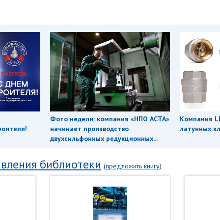
Фото недели: компания «НПО АСТА»
Компания L
роителя!
начинает производство
латунных кл
двухсильфонных редукционных...
вления библиотеки
(
предложить книгу
)