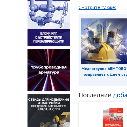
Смотрите также:
Медиагруппа ARMTORG
поздравляет с Днем ст
Последние
доба