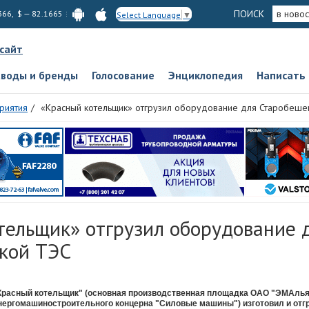
ПОИСК
в новос
366, $ — 82.1665
Select Language
▼
 сайт
аводы и бренды
Голосование
Энциклопедия
Написать
риятия
«Красный котельщик» отгрузил оборудование для Старобеше
тельщик» отгрузил оборудование 
кой ТЭС
Красный котельщик" (основная производственная площадка ОАО "ЭМАльян
нергомашиностроительного концерна "Силовые машины") изготовил и отг