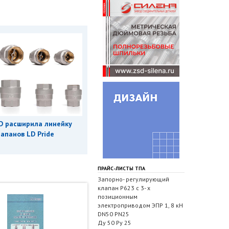
D расширила линейку
апанов LD Pride
ПРАЙС-ЛИСТЫ ТПА
Запорно- регулирующий
клапан Р623 с 3- х
позиционным
электроприводом ЭПР 1, 8 кН
DN50 PN25
Ду 50 Ру 25