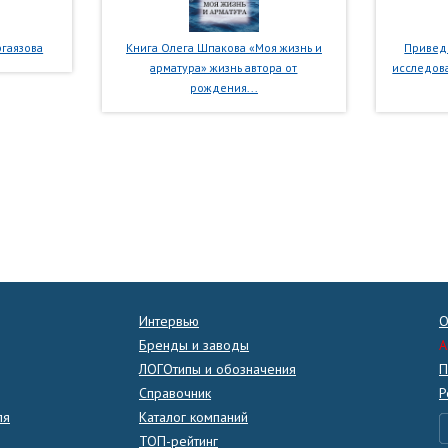
гаязова
Книга Олега Шпакова «Моя жизнь и
Приведе
арматура» жизнь автора от
исследова
рождения...
Интервью
О
Бренды и заводы
A
ЛОГОтипы и обозначения
П
Справочник
Р
ля
Каталог компаний
ТОП-рейтинг