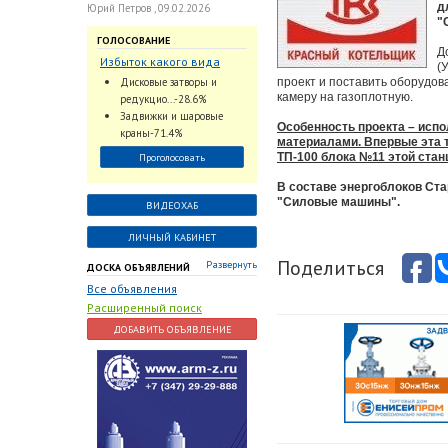
д
Юрий Петров , 09.02.2026
"
ГОЛОСОВАНИЕ
Д
Избыток какого вида
(
трубопроводной
Дисковые затворы и
проект и поставить оборудо
арматуры наблюдается
камеру на газоплотную.
редукцио...-28.6%
на Российском рынке с
Задвижки и шаровые
Особенность проекта – испо
2024 по 2026 годы?
краны-71.4%
материалами. Впервые эта 
ТП-100 блока №11 этой стан
Проголосовать
В составе энергоблоков Ст
"Силовые машины".
ВИДЕОХАБ
ЛИЧНЫЙ КАБИНЕТ
Поделиться
Развернуть
ДОСКА ОБЪЯВЛЕНИЙ
Все объявления
Расширенный поиск
ДОБАВИТЬ ОБЪЯВЛЕНИЕ