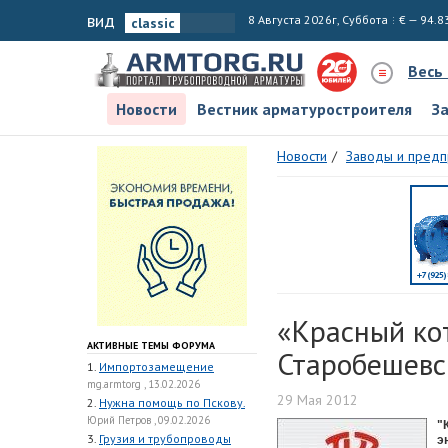
вид
8 Августа 2026г, Суббота
€ — 94.8
Весь
Новости
Вестник арматуростроителя
З
Новости
Заводы и предп
«Красный ко
АКТИВНЫЕ ТЕМЫ ФОРУМА
Старобешевс
1.
Импортозамещение
mg.armtorg , 13.02.2026
29 Мая 2012
2.
Нужна помощь по Пскову.
Юрий Петров , 09.02.2026
"
3.
Грузия и трубопроводы
э