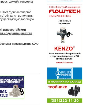
 пресс-служба концерна
и ПАО "Донбассэнерго"
янс" обязался выполнить
ь существующую топочную
ой износостойкими
ля модернизации котла
 200 МВт производства ОАО