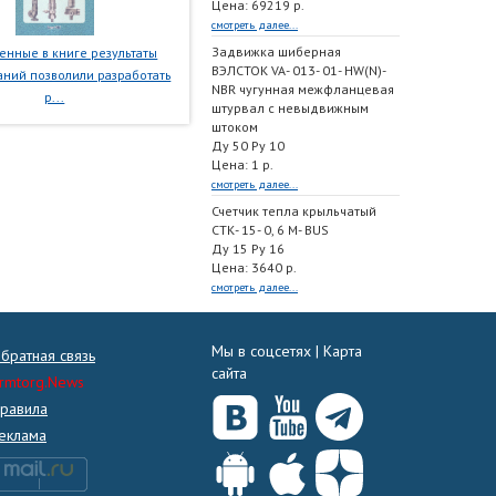
Цена: 69219 р.
смотреть далее...
Задвижка шиберная
нные в книге результаты
ВЭЛСТОК VA- 013- 01- HW(N)-
ний позволили разработать
NBR чугунная межфланцевая
р...
штурвал с невыдвижным
штоком
Ду 50 Ру 10
Цена: 1 р.
смотреть далее...
Счетчик тепла крыльчатый
СТК- 15- 0, 6 M- BUS
Ду 15 Ру 16
Цена: 3640 р.
смотреть далее...
Мы в соцсетях |
Карта
братная связь
сайта
rmtorg.News
равила
еклама