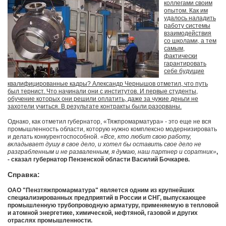
коллегами своим
опытом. Как им
удалось наладить
работу системы
взаимодействия
со школами, а тем
самым,
фактически
гарантировать
себе будущие
квалифицированные кадры? Александр Чернышов отметил, что путь
был тернист. Что начинали они с институтов. И первые студенты,
обучение которых они решили оплатить, даже за чужие деньги не
захотели учиться. В результате контракты были разорваны.
Однако, как отметил губернатор, «Тяжпромарматура» - это еще не вся
промышленность области, которую нужно комплексно модернизировать
и делать конкурентоспособной.
«Все, кто любит свою работу,
вкладывает душу в свое дело, и хотел бы оставить свое дело не
разграбленным и не разваленным, я думаю, наш партнер и соратник»
,
- сказал губернатор Пензенской области Василий Бочкарев.
Справка:
ОАО "Пензтяжпромарматура" является одним из крупнейших
специализированных предприятий в России и СНГ, выпускающее
промышленную трубопроводную арматуру, применяемую в тепловой
и атомной энергетике, химической, нефтяной, газовой и других
отраслях промышленности.