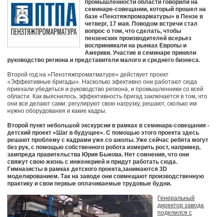
промышленности области говорили на
семинаре-совещании, который прошел на
базе «Пензтяжпромарматуры» в Пензе в
четверг, 17 мая. Поводом встречи стал
вопрос о том, что сделать, чтобы
пензенских производителей всерьез
воспринимали на рынках Европы и
Америки. Участие в семинаре приняли
руководство региона и представители малого и среднего бизнеса.
Второй год на «Пензтяжпроматматуре» действует проект
«Эффективные бригады». Насколько эфективно они работают сюда
приехали убедиться и руководство региона, и промышленники со всей
области. Как выяснилось, эффективность бригад заключается в том, что
они все делают сами: регулируют свою нагрузку, решают, сколько им
нужно оборудования и какие кадры.
Второй пункт небольшой экскурсии в рамках в семинара-совещания -
детский проект «Шаг в будущее». С помощью этого проекта здесь
решают проблему с кадрами уже со школы. Уже сейчас ребята могут
без рук, с помощью собственного робота измерить рост, например,
зампреда правительства Юрия Быкова. Нет сомнения, что они
свяжут свою жизнь с инженерией и придут работать сюда.
Гимназисты в рамках детского проекта,занимаются 3D
моделированием. Так на заводе они совмещают производственную
практику и свои первые оплачиваемые трудовые будни.
Генеральный
директор завода
поделился с