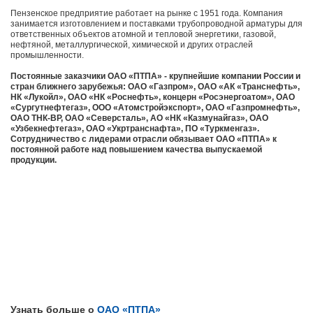
Пензенское предприятие работает на рынке с 1951 года. Компания
занимается изготовлением и поставками трубопроводной арматуры для
ответственных объектов атомной и тепловой энергетики, газовой,
нефтяной, металлургической, химической и других отраслей
промышленности.
Постоянные заказчики ОАО «ПТПА» - крупнейшие компании России и
стран ближнего зарубежья: ОАО «Газпром», ОАО «АК «Транснефть»,
НК «Лукойл», ОАО «НК «Роснефть», концерн «Росэнергоатом», ОАО
«Сургутнефтегаз», ООО «Атомстройэкспорт», ОАО «Газпромнефть»,
ОАО ТНК-ВР, ОАО «Северсталь», АО «НК «Казмунайгаз», ОАО
«Узбекнефтегаз», ОАО «Укртранснафта», ПО «Туркменгаз».
Сотрудничество с лидерами отрасли обязывает ОАО «ПТПА» к
постоянной работе над повышением качества выпускаемой
продукции.
Узнать больше о
ОАО «ПТПА»