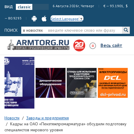
вид
6 Августа 2026г, Четверг
€ — 93.1901, $
— 80.9293
Select Language
▼
ПОИСК
в новостях
Весь сайт
Новости
Заводы и предприятия
Кадры: на ОАО «Пензтяжпромарматура» обсудили подготовку
специалистов мирового уровня